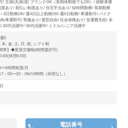
/ 主婦(夫)歓迎/ ブランクOK（長期休暇後でもOK）/ 経験者優
制度あり/ 前払い制度あり/ 住宅手当あり/ 短時間勤務/ 長期勤務
2～3日勤務OK/ 週4日以上勤務OK/ 週5日勤務/ 車通勤可/ バイク
自転車通勤可/ 制服あり/ 髪型自由/ 社会保険あり/ 交通費支給/ 未
/ 20代活躍中/ 30代活躍中/ ミドル/シニア活躍中
 週5
, 木, 金, 土, 日, 祝, シフト制
間帯】◆変形労働制(時間選択可)
0:00(休憩0:00)
0〜5時間程度/月
7：00〜20：00の3時間（休憩なし）
日
電話番号