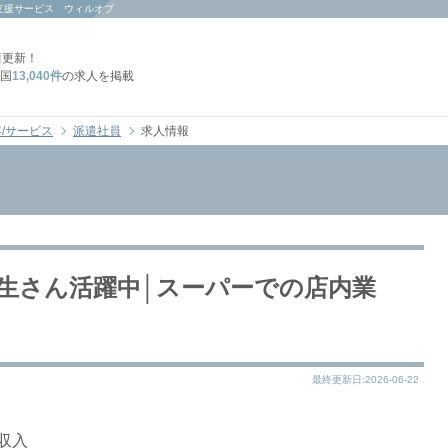
支援サービス ウィルオブ
日
更新！
国
13,040件
の求人を掲載
/サービス
派遣社員
求人情報
学生さん活躍中│スーパーでの店内業
最終更新日:2026-06-22
収入