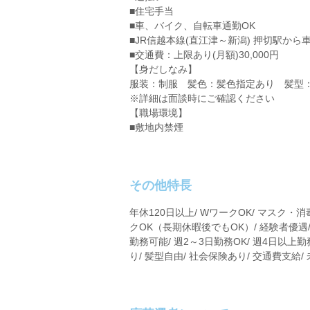
■住宅手当
■車、バイク、自転車通勤OK
■JR信越本線(直江津～新潟) 押切駅から車
■交通費：上限あり(月額)30,000円
【身だしなみ】
服装：制服 髪色：髪色指定あり 髪型
※詳細は面談時にご確認ください
【職場環境】
■敷地内禁煙
その他特長
年休120日以上/ WワークOK/ マスク・消
クOK（長期休暇後でもOK）/ 経験者優遇/
勤務可能/ 週2～3日勤務OK/ 週4日以上勤
り/ 髪型自由/ 社会保険あり/ 交通費支給/ 