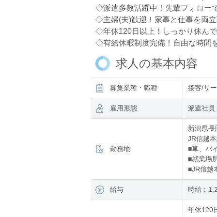
◇派遣多数活躍中！先輩フォロー
◇主婦(夫)歓迎！家事と仕事を両
◇年休120日以上！しっかり休ん
◇有給休暇制度完備！自由な時間
求人の基本内容
募集業種・職種
接客/サ
雇用形態
派遣社員
新潟県長
JR信越本
勤務地
■車、バ
■就業場
■JR信越
給与
時給：1,
年休120