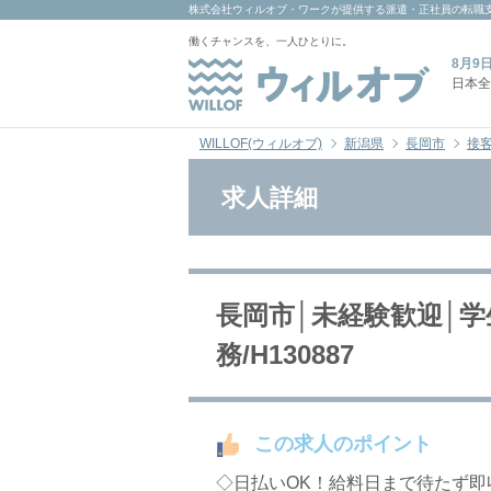
株式会社ウィルオブ・ワーク
が提供する派遣・正社員の転職
働くチャンスを、一人ひとりに。
8月9
日本全
WILLOF(ウィルオブ)
新潟県
長岡市
接客
求人詳細
長岡市│未経験歓迎│
務/H130887
この求人のポイント
◇日払いOK！給料日まで待たず即