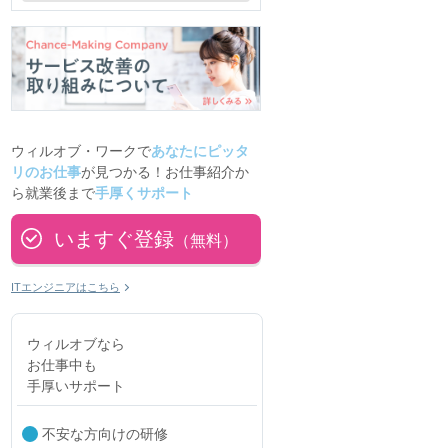
ウィルオブ・ワークで
あなたにピッタ
リのお仕事
が見つかる！お仕事紹介か
ら就業後まで
手厚くサポート
いますぐ登録
（無料）
ITエンジニアはこちら
ウィルオブなら
お仕事中も
手厚いサポート
不安な方向けの研修