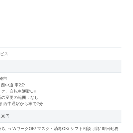
ービス
崎市
 西中通 車2分
イク、自転車通勤OK
所の変更の範囲：なし
後線 西中通駅から車で2分
230円
日以上/ WワークOK/ マスク・消毒OK/ シフト相談可能/ 即日勤務