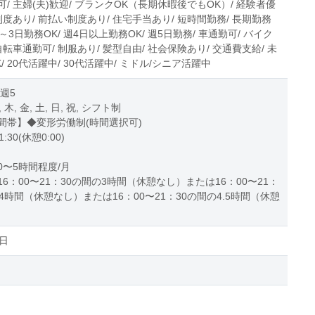
/ 主婦(夫)歓迎/ ブランクOK（長期休暇後でもOK）/ 経験者優
制度あり/ 前払い制度あり/ 住宅手当あり/ 短時間勤務/ 長期勤務
2～3日勤務OK/ 週4日以上勤務OK/ 週5日勤務/ 車通勤可/ バイク
自転車通勤可/ 制服あり/ 髪型自由/ 社会保険あり/ 交通費支給/ 未
/ 20代活躍中/ 30代活躍中/ ミドル/シニア活躍中
 週5
, 木, 金, 土, 日, 祝, シフト制
間帯】◆変形労働制(時間選択可)
1:30(休憩0:00)
0〜5時間程度/月
6：00〜21：30の間の3時間（休憩なし）または16：00〜21：
4時間（休憩なし）または16：00〜21：30の間の4.5時間（休憩
日