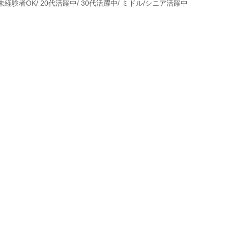
未経験者OK/ 20代活躍中/ 30代活躍中/ ミドル/シニア活躍中
。