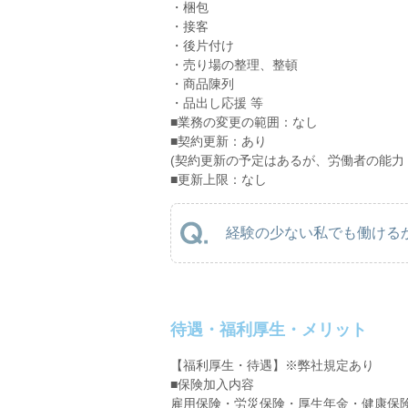
・梱包
・接客
・後片付け
・売り場の整理、整頓
・商品陳列
・品出し応援 等
■業務の変更の範囲：なし
■契約更新：あり
(契約更新の予定はあるが、労働者の能力
■更新上限：なし
経験の少ない私でも働けるか
待遇・福利厚生・メリット
【福利厚生・待遇】※弊社規定あり
■保険加入内容
雇用保険・労災保険・厚生年金・健康保