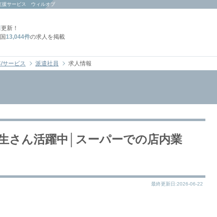
支援サービス ウィルオブ
日
更新！
国
13,044件
の求人を掲載
/サービス
派遣社員
求人情報
学生さん活躍中│スーパーでの店内業
最終更新日:2026-06-22