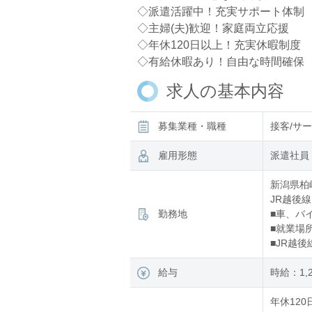
◇派遣活躍中！充実サポート体制
◇主婦(夫)歓迎！家庭両立応援
◇年休120日以上！充実休暇制度
◇有給休暇あり！自由な時間確保
求人の基本内容
募集業種・職種
接客/サ
雇用形態
派遣社員
新潟県柏
JR越後線
勤務地
■車、バ
■就業場
■JR越
給与
時給：1,
年休120