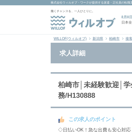
株式会社ウィルオブ・ワーク
が提供する派遣・正社員の転職
働くチャンスを、一人ひとりに。
8月8
日本全
WILLOF(ウィルオブ)
新潟県
柏崎市
接客
求人詳細
柏崎市│未経験歓迎│
務/H130888
この求人のポイント
◇日払いOK！急な出費も安心対応