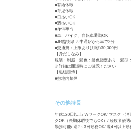
■有給休暇
■育児休暇
■日払いOK
■週払いOK
■住宅手当
■車、バイク、自転車通勤OK
■JR越後線 西中通駅から車で2分
■交通費：上限あり(月額)30,000円
【身だしなみ】
服装：制服 髪色：髪色指定あり 髪型
※詳細は面談時にご確認ください
【職場環境】
■敷地内禁煙
その他特長
年休120日以上/ WワークOK/ マスク・消
クOK（長期休暇後でもOK）/ 経験者優遇/
勤務可能/ 週2～3日勤務OK/ 週4日以上勤