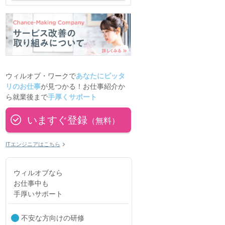
ウィルオブ・ワークで
あなたにピッタ
リのお仕事
が見つかる！お仕事紹介か
ら就業後まで
手厚くサポート
いますぐ登録
（無料）
ITエンジニアはこちら
ウィルオブなら
お仕事中も
手厚いサポート
不安な方向けの研修