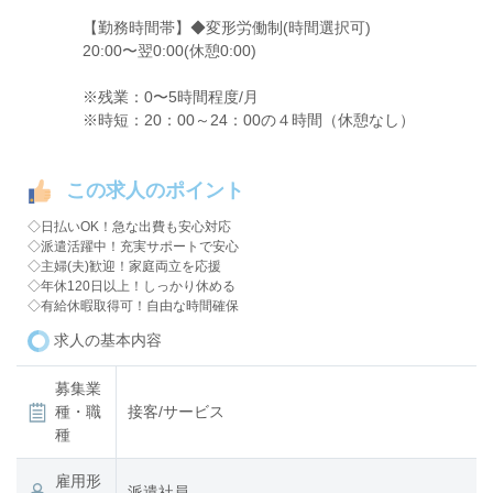
【勤務時間帯】◆変形労働制(時間選択可)
20:00〜翌0:00(休憩0:00)
※残業：0〜5時間程度/月
※時短：20：00～24：00の４時間（休憩なし）
この求人のポイント
◇日払いOK！急な出費も安心対応
◇派遣活躍中！充実サポートで安心
◇主婦(夫)歓迎！家庭両立を応援
◇年休120日以上！しっかり休める
◇有給休暇取得可！自由な時間確保
求人の基本内容
募集業
種・職
接客/サービス
種
雇用形
派遣社員