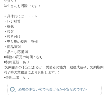
ッタリ！
学生さんも活躍中です！
＜具体的には・・・＞
・レジ精算
・梱包
・接客
・後片付け
・売り場の整理、整頓
・商品陳列
・品出し応援 等
■業務の変更の範囲：なし
■契約更新：あり
(契約更新の予定はあるが、労働者の能力・勤務成績や、契約期間
満了時の業務量により判断します。)
■更新上限：なし
経験の少ない私でも働けるか不安なのですが...