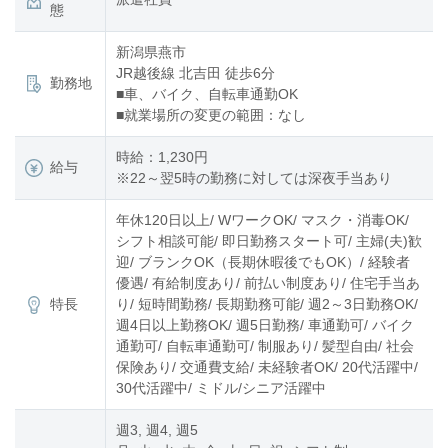
態
新潟県燕市
JR越後線 北吉田 徒歩6分
勤務地
■車、バイク、自転車通勤OK
■就業場所の変更の範囲：なし
時給：1,230円
給与
※22～翌5時の勤務に対しては深夜手当あり
年休120日以上/ WワークOK/ マスク・消毒OK/
シフト相談可能/ 即日勤務スタート可/ 主婦(夫)歓
迎/ ブランクOK（長期休暇後でもOK）/ 経験者
優遇/ 有給制度あり/ 前払い制度あり/ 住宅手当あ
特長
り/ 短時間勤務/ 長期勤務可能/ 週2～3日勤務OK/
週4日以上勤務OK/ 週5日勤務/ 車通勤可/ バイク
通勤可/ 自転車通勤可/ 制服あり/ 髪型自由/ 社会
保険あり/ 交通費支給/ 未経験者OK/ 20代活躍中/
30代活躍中/ ミドル/シニア活躍中
週3, 週4, 週5