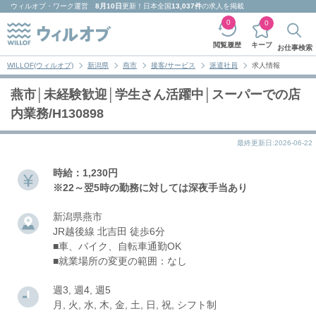
ウィルオブ・ワーク
運営
8月10日
更新！日本全国
13,037件
の求人を掲載
0
0
キープ
閲覧履歴
お仕事検索
WILLOF(ウィルオブ)
新潟県
燕市
接客/サービス
派遣社員
求人情報
燕市│未経験歓迎│学生さん活躍中│スーパーでの店
内業務/H130898
最終更新日:2026-06-22
時給：1,230円
※22～翌5時の勤務に対しては深夜手当あり
新潟県燕市
JR越後線 北吉田 徒歩6分
■車、バイク、自転車通勤OK
■就業場所の変更の範囲：なし
週3, 週4, 週5
月, 火, 水, 木, 金, 土, 日, 祝, シフト制