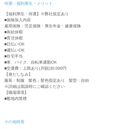
待遇・福利厚生・メリット
【福利厚生・待遇】※弊社規定あり
■保険加入内容
雇用保険・労災保険・厚生年金・健康保険
■有給休暇
■育児休暇
■日払いOK
■週払いOK
■住宅手当
■車、バイク、自転車通勤OK
■交通費：上限あり(月額)30,000円
【身だしなみ】
服装：制服 髪色：髪色指定あり 髪型：自由
※詳細は面談時にご確認ください
【職場環境】
■敷地内禁煙
その他特長