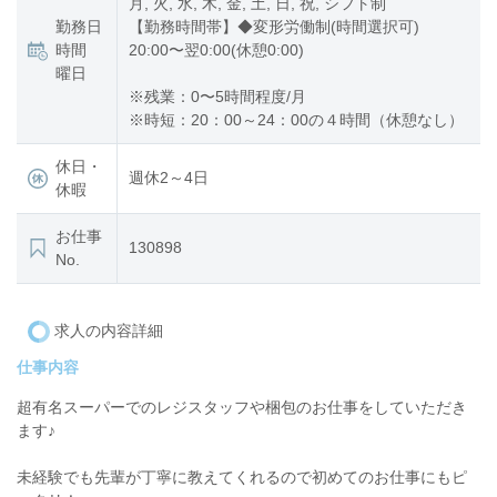
月, 火, 水, 木, 金, 土, 日, 祝, シフト制
勤務日
【勤務時間帯】◆変形労働制(時間選択可)
時間
20:00〜翌0:00(休憩0:00)
曜日
※残業：0〜5時間程度/月
※時短：20：00～24：00の４時間（休憩なし）
休日・
週休2～4日
休暇
お仕事
130898
No.
求人の内容詳細
仕事内容
超有名スーパーでのレジスタッフや梱包のお仕事をしていただき
ます♪
未経験でも先輩が丁寧に教えてくれるので初めてのお仕事にもピ