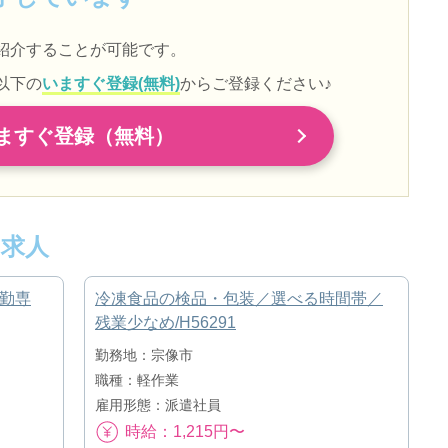
紹介することが可能です。
以下の
いますぐ登録(無料)
からご登録ください♪
ますぐ登録（無料）
求人
勤専
冷凍食品の検品・包装／選べる時間帯／
残業少なめ/H56291
勤務地：宗像市
職種：軽作業
雇用形態：派遣社員
時給：1,215円〜