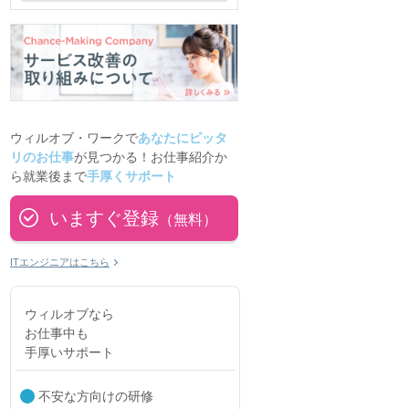
ウィルオブ・ワークで
あなたにピッタ
リのお仕事
が見つかる！お仕事紹介か
ら就業後まで
手厚くサポート
いますぐ登録
（無料）
ITエンジニアはこちら
ウィルオブなら
お仕事中も
手厚いサポート
不安な方向けの研修