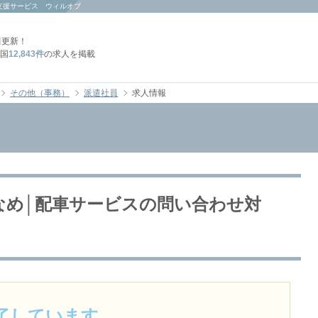
支援サービス ウィルオブ
日
更新！
国
12,843件
の求人を掲載
その他（事務）
派遣社員
求人情報
少なめ│配車サービスの問い合わせ対
了しています