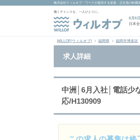
株式会社ウィルオブ・ワーク
が提供する派遣・正社員の転職
働くチャンスを、一人ひとりに。
8月6
日本全
WILLOF(ウィルオブ)
福岡県
福岡市博多区
求人詳細
中洲│6月入社│電話
応/H130909
この求人の募集は終