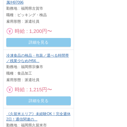
属/H97096
勤務地
福岡県古賀市
職種
ピッキング・検品
雇用形態
派遣社員
時給
1,200円〜
詳細を見る
冷凍食品の検品・包装／選べる時間帯
／残業少なめ/H56...
勤務地
福岡県宗像市
職種
食品加工
雇用形態
派遣社員
時給
1,215円〜
詳細を見る
《久留米エリア》未経験OK！完全週休
2日！通信関連の...
勤務地
福岡県久留米市