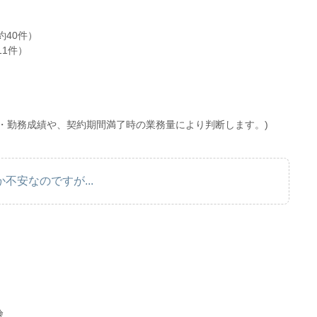
約40件）
11件）
・勤務成績や、契約期間満了時の業務量により判断します。)
不安なのですが...
険