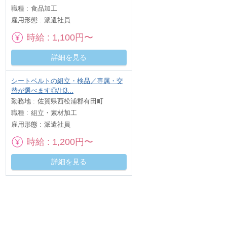
職種
食品加工
雇用形態
派遣社員
時給
1,100円〜
詳細を見る
シートベルトの組立・検品／専属・交
替が選べます◎/H3...
勤務地
佐賀県西松浦郡有田町
職種
組立・素材加工
雇用形態
派遣社員
時給
1,200円〜
詳細を見る