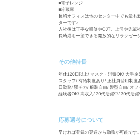
■電子レンジ
■冷蔵庫
長崎オフィスは他のセンター中でも最も新
ターです♪
入社後は丁寧な研修やOJT、上司や先輩
長崎港を一望できる開放的なリラクゼー
その他特長
年休120日以上/ マスク・消毒OK/ 大手
スタッフ/ 有給制度あり/ 正社員登用制度あ
日勤務/ 駅チカ/ 服装自由/ 髪型自由/ オ
経験者OK/ 高収入/ 20代活躍中/ 30代活
応募選考について
早ければ登録の翌週から勤務が可能です