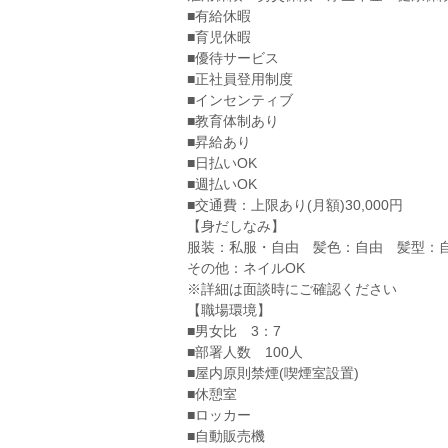
■有給休暇
■育児休暇
■優待サービス
■正社員登用制度
■インセンティブ
■教育体制あり
■昇給あり
■日払いOK
■週払いOK
■交通費：上限あり(月額)30,000円
【身だしなみ】
服装：私服・自由 髪色：自由 髪型：
その他：ネイルOK
※詳細は面談時にご確認ください
【職場環境】
■男女比 3：7
■部署人数 100人
■屋内原則禁煙(喫煙室設置)
■休憩室
■ロッカー
■自動販売機