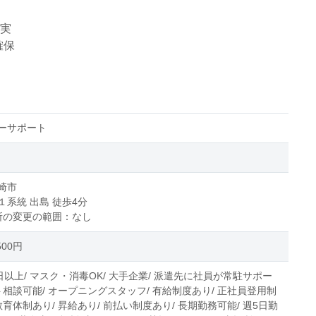
充実
確保
ーサポート
崎市
１系統 出島 徒歩4分
所の変更の範囲：なし
500円
日以上/ マスク・消毒OK/ 大手企業/ 派遣先に社員が常駐サポー
ト相談可能/ オープニングスタッフ/ 有給制度あり/ 正社員登用制
教育体制あり/ 昇給あり/ 前払い制度あり/ 長期勤務可能/ 週5日勤