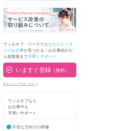
ウィルオブ・ワークで
あなたにピッタ
リのお仕事
が見つかる！お仕事紹介か
ら就業後まで
手厚くサポート
いますぐ登録
（無料）
ITエンジニアはこちら
ウィルオブなら
お仕事中も
手厚いサポート
不安な方向けの研修