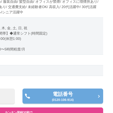
カ/ 服装自由/ 髪型自由/ オフィスが禁煙/ オフィスに喫煙所あり/
り/ 交通費支給/ 未経験者OK/ 高収入/ 20代活躍中/ 30代活躍
ル/シニア活躍中
, 木, 金, 土, 日, 祝
間帯】◆通常シフト(時間固定)
:00(休憩1:00)
0〜5時間程度/月
電話番号
(0120-106-914)
カンタン登録30秒で