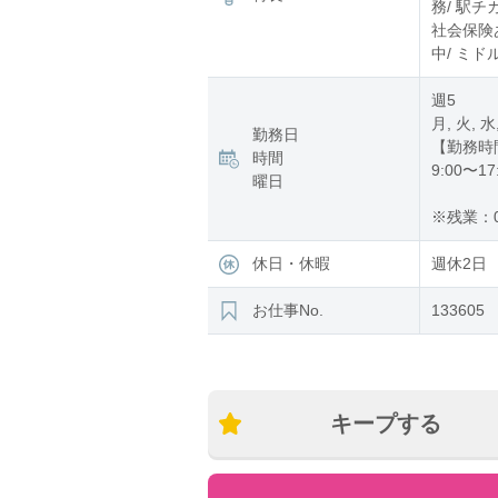
務/ 駅チ
社会保険あ
中/ ミド
週5
月, 火, 水
勤務日
【勤務時
時間
9:00〜17
曜日
※残業：
休日・休暇
週休2日
お仕事No.
133605
キープする