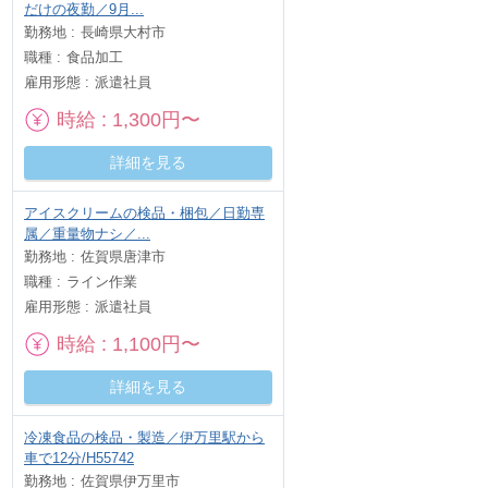
だけの夜勤／9月...
勤務地
長崎県大村市
職種
食品加工
雇用形態
派遣社員
時給
1,300円〜
詳細を見る
アイスクリームの検品・梱包／日勤専
属／重量物ナシ／...
勤務地
佐賀県唐津市
職種
ライン作業
雇用形態
派遣社員
時給
1,100円〜
詳細を見る
冷凍食品の検品・製造／伊万里駅から
車で12分/H55742
勤務地
佐賀県伊万里市