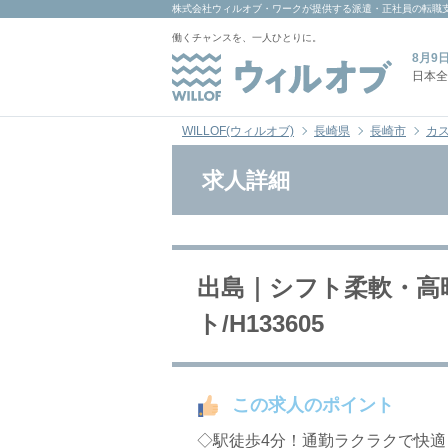
株式会社ウィルオブ・ワーク
が提供する派遣・正社員の転職
働くチャンスを、一人ひとりに。
8月9
日本全
WILLOF(ウィルオブ)
長崎県
長崎市
カ
求人詳細
出島｜シフト柔軟・高
ト/H133605
この求人のポイント
◇駅徒歩4分！通勤ラクラクで快適