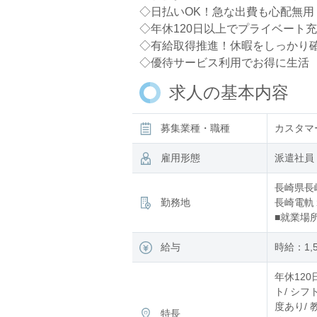
◇日払いOK！急な出費も心配無用
◇年休120日以上でプライベート
◇有給取得推進！休暇をしっかり
◇優待サービス利用でお得に生活
求人の基本内容
募集業種・職種
カスタマ
雇用形態
派遣社員
長崎県長
勤務地
長崎電軌
■就業場
給与
時給：1,
年休120
ト/ シフ
度あり/ 
特長