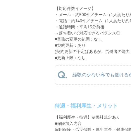
【対応件数イメージ】
・メール：約500件／チーム（1人あたり
・電話：約140件／チーム（1人あたり約
・通話時間：平均15分前後
→落ち着いて対応できるバランス◎
■業務の変更の範囲：なし
■契約更新：あり
(契約更新の予定はあるが、労働者の能力
■更新上限：なし
経験の少ない私でも働けるか
待遇・福利厚生・メリット
【福利厚生・待遇】※弊社規定あり
■保険加入内容
雇用保険・労災保険・厚生年金・健康保