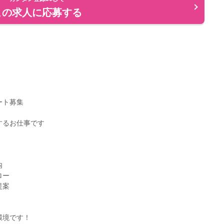
この求人に応募する
ート募集
するお仕事です
内
ロー
提案
環境です！