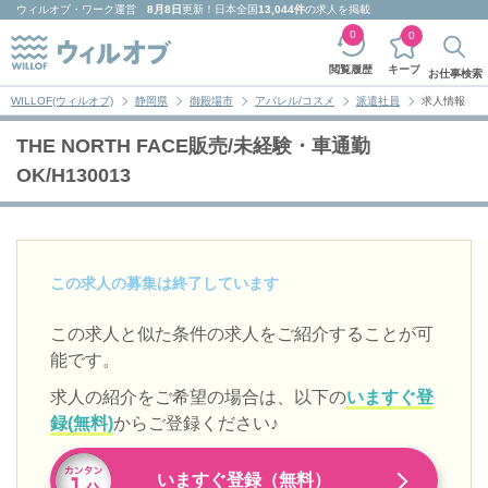
ウィルオブ・ワーク
運営
8月8日
更新！日本全国
13,044件
の求人を掲載
0
0
キープ
閲覧履歴
お仕事検索
WILLOF(ウィルオブ)
静岡県
御殿場市
アパレル/コスメ
派遣社員
求人情報
THE NORTH FACE販売/未経験・車通勤
OK/H130013
この求人の募集は終了しています
この求人と似た条件の求人をご紹介することが可
能です。
求人の紹介をご希望の場合は、以下の
いますぐ登
録(無料)
からご登録ください♪
いますぐ登録（無料）