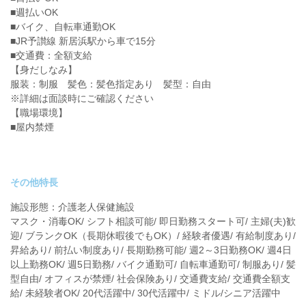
■週払いOK
■バイク、自転車通勤OK
■JR予讃線 新居浜駅から車で15分
■交通費：全額支給
【身だしなみ】
服装：制服 髪色：髪色指定あり 髪型：自由
※詳細は面談時にご確認ください
【職場環境】
■屋内禁煙
その他特長
施設形態：介護老人保健施設
マスク・消毒OK/ シフト相談可能/ 即日勤務スタート可/ 主婦(夫)歓
迎/ ブランクOK（長期休暇後でもOK）/ 経験者優遇/ 有給制度あり/
昇給あり/ 前払い制度あり/ 長期勤務可能/ 週2～3日勤務OK/ 週4日
以上勤務OK/ 週5日勤務/ バイク通勤可/ 自転車通勤可/ 制服あり/ 髪
型自由/ オフィスが禁煙/ 社会保険あり/ 交通費支給/ 交通費全額支
給/ 未経験者OK/ 20代活躍中/ 30代活躍中/ ミドル/シニア活躍中