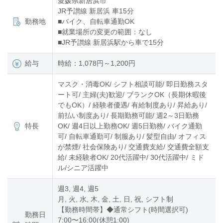
愛媛県新居浜市
JR予讃線 新居浜 車15分
勤務地
■バイク、自転車通勤OK
■就業場所の変更の範囲：なし
■JR予讃線 新居浜駅から車で15分
給与
時給：1,078円～1,200円
マスク・消毒OK/ シフト相談可能/ 即日勤務スタ
ート可/ 主婦(夫)歓迎/ ブランクOK（長期休暇後
でもOK）/ 経験者優遇/ 有給制度あり/ 昇給あり/
前払い制度あり/ 長期勤務可能/ 週2～3日勤務
特長
OK/ 週4日以上勤務OK/ 週5日勤務/ バイク通勤
可/ 自転車通勤可/ 制服あり/ 髪型自由/ オフィス
が禁煙/ 社会保険あり/ 交通費支給/ 交通費全額支
給/ 未経験者OK/ 20代活躍中/ 30代活躍中/ ミド
ル/シニア活躍中
週3, 週4, 週5
月, 火, 水, 木, 金, 土, 日, 祝, シフト制
【勤務時間帯】◆通常シフト(時間選択可)
勤務日
7:00〜16:00(休憩1:00)