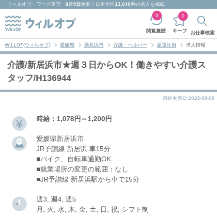
ウィルオブ・ワーク
運営
8月9日
更新！日本全国
13,040件
の求人を掲載
0
0
キープ
閲覧履歴
お仕事検索
WILLOF(ウィルオブ)
愛媛県
新居浜市
介護・ヘルパー
派遣社員
求人情報
介護/新居浜市★週３日からOK！働きやすい介護ス
タッフ/H136944
最終更新日:2026-08-06
時給：1,078円～1,200円
愛媛県新居浜市
JR予讃線 新居浜 車15分
■バイク、自転車通勤OK
■就業場所の変更の範囲：なし
■JR予讃線 新居浜駅から車で15分
週3, 週4, 週5
月, 火, 水, 木, 金, 土, 日, 祝, シフト制