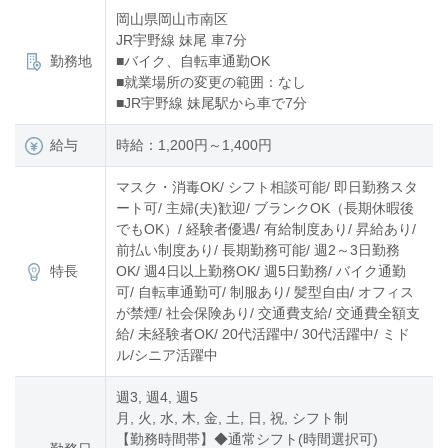
岡山県岡山市南区
JR宇野線 妹尾 車7分
勤務地
■バイク、自転車通勤OK
■就業場所の変更の範囲：なし
■JR宇野線 妹尾駅から車で7分
給与
時給：1,200円～1,400円
マスク・消毒OK/ シフト相談可能/ 即日勤務スタ
ート可/ 主婦(夫)歓迎/ ブランクOK（長期休暇後
でもOK）/ 経験者優遇/ 有給制度あり/ 昇給あり/
前払い制度あり/ 長期勤務可能/ 週2～3日勤務
特長
OK/ 週4日以上勤務OK/ 週5日勤務/ バイク通勤
可/ 自転車通勤可/ 制服あり/ 髪型自由/ オフィス
が禁煙/ 社会保険あり/ 交通費支給/ 交通費全額支
給/ 未経験者OK/ 20代活躍中/ 30代活躍中/ ミド
ル/シニア活躍中
週3, 週4, 週5
月, 火, 水, 木, 金, 土, 日, 祝, シフト制
【勤務時間帯】◆通常シフト(時間選択可)