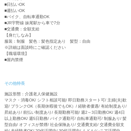
■日払いOK
■週払いOK
■バイク、自転車通勤OK
■JR宇野線 妹尾駅から車で7分
■交通費：全額支給
【身だしなみ】
服装：制服 髪色：髪色指定あり 髪型：自由
※詳細は面談時にご確認ください
【職場環境】
■屋内禁煙
その他特長
施設形態：介護老人保健施設
マスク・消毒OK/ シフト相談可能/ 即日勤務スタート可/ 主婦(夫)歓
迎/ ブランクOK（長期休暇後でもOK）/ 経験者優遇/ 有給制度あり/
昇給あり/ 前払い制度あり/ 長期勤務可能/ 週2～3日勤務OK/ 週4日
以上勤務OK/ 週5日勤務/ バイク通勤可/ 自転車通勤可/ 制服あり/ 髪
型自由/ オフィスが禁煙/ 社会保険あり/ 交通費支給/ 交通費全額支
給/ 未経験者OK/ 20代活躍中/ 30代活躍中/ ミドル/シニア活躍中