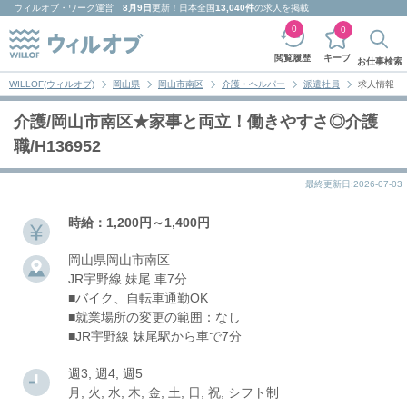
ウィルオブ・ワーク
運営
8月9日
更新！日本全国
13,040件
の求人を掲載
0
0
キープ
閲覧履歴
お仕事検索
WILLOF(ウィルオブ)
岡山県
岡山市南区
介護・ヘルパー
派遣社員
求人情報
介護/岡山市南区★家事と両立！働きやすさ◎介護
職/H136952
最終更新日:2026-07-03
時給：1,200円～1,400円
岡山県岡山市南区
JR宇野線 妹尾 車7分
■バイク、自転車通勤OK
■就業場所の変更の範囲：なし
■JR宇野線 妹尾駅から車で7分
週3, 週4, 週5
月, 火, 水, 木, 金, 土, 日, 祝, シフト制