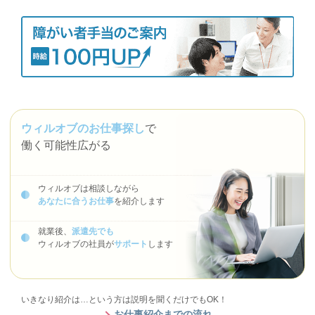
ウィルオブのお仕事探し
で
働く可能性広がる
ウィルオブは相談しながら
あなたに合うお仕事
を紹介します
就業後、
派遣先でも
ウィルオブの社員が
サポート
します
いきなり紹介は…という方は説明を聞くだけでもOK！
お仕事紹介までの流れ