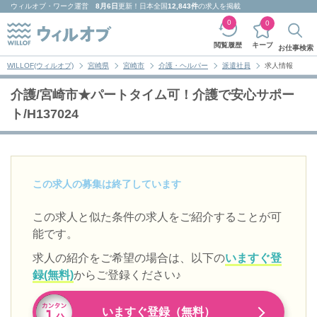
ウィルオブ・ワーク
運営
8月6日
更新！日本全国
12,843件
の求人を掲載
0
0
キープ
閲覧履歴
お仕事検索
WILLOF(ウィルオブ)
宮崎県
宮崎市
介護・ヘルパー
派遣社員
求人情報
介護/宮崎市★パートタイム可！介護で安心サポー
ト/H137024
この求人の募集は終了しています
この求人と似た条件の求人をご紹介することが可
能です。
求人の紹介をご希望の場合は、以下の
いますぐ登
録(無料)
からご登録ください♪
いますぐ登録（無料）