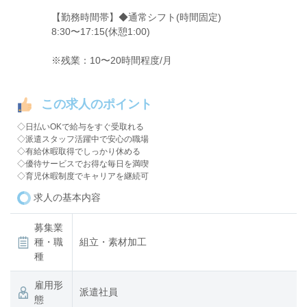
【勤務時間帯】◆通常シフト(時間固定)
8:30〜17:15(休憩1:00)
※残業：10〜20時間程度/月
この求人のポイント
◇日払いOKで給与をすぐ受取れる
◇派遣スタッフ活躍中で安心の職場
◇有給休暇取得でしっかり休める
◇優待サービスでお得な毎日を満喫
◇育児休暇制度でキャリアを継続可
求人の基本内容
募集業
種・職
組立・素材加工
種
雇用形
派遣社員
態