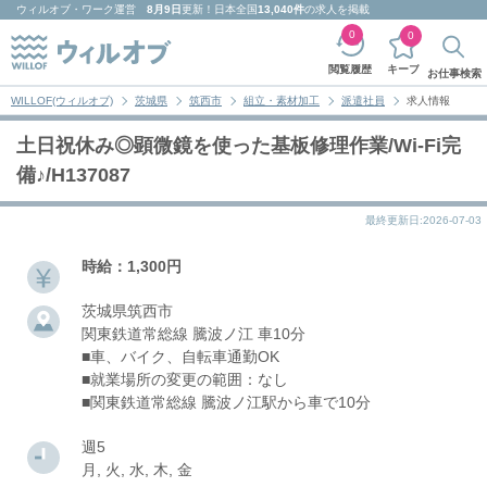
ウィルオブ・ワーク
運営
8月9日
更新！日本全国
13,040件
の求人を掲載
0
0
キープ
閲覧履歴
お仕事検索
WILLOF(ウィルオブ)
茨城県
筑西市
組立・素材加工
派遣社員
求人情報
土日祝休み◎顕微鏡を使った基板修理作業/Wi-Fi完
備♪/H137087
最終更新日:2026-07-03
時給：1,300円
茨城県筑西市
関東鉄道常総線 騰波ノ江 車10分
■車、バイク、自転車通勤OK
■就業場所の変更の範囲：なし
■関東鉄道常総線 騰波ノ江駅から車で10分
週5
月, 火, 水, 木, 金