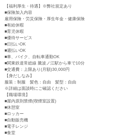
【福利厚生・待遇】※弊社規定あり
■保険加入内容
雇用保険・労災保険・厚生年金・健康保険
■有給休暇
■育児休暇
■優待サービス
■日払いOK
■週払いOK
■車、バイク、自転車通勤OK
■関東鉄道常総線 騰波ノ江駅から車で10分
■交通費：上限あり(月額)30,000円
【身だしなみ】
服装：制服 髪色：自由 髪型：自由
※詳細は面談時にご確認ください
【職場環境】
■屋内原則禁煙(喫煙室設置)
■休憩室
■ロッカー
■自動販売機
■電子レンジ
■食堂