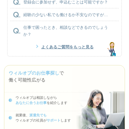
登録会に参加せず、申込むことは可能ですか？
経験の少ない私でも働けるか不安なのですが…
仕事で困ったとき、相談などできるのでしょう
か？
よくあるご質問をもっと見る
ウィルオブのお仕事探し
で
働く可能性広がる
ウィルオブは相談しながら
あなたに合うお仕事
を紹介します
就業後、
派遣先でも
ウィルオブの社員が
サポート
します