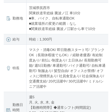
茨城県筑西市
関東鉄道常総線 騰波ノ江 車10分
勤務地
■車、バイク、自転車通勤OK
■就業場所の変更の範囲：なし
■関東鉄道常総線 騰波ノ江駅から車で10分
給与
時給：1,300円
マスク・消毒OK/ 即日勤務スタート可/ ブランク
OK（長期休暇後でもOK）/ 経験者優遇/ 有給制
度あり/ 前払い制度あり/ 土日休み/ 長期勤務可
能/ 週5日勤務/ 車通勤可/ バイク通勤可/ 自転車通
特長
勤可/ 制服あり/ 髪型自由/ オフィスが禁煙/ オフ
ィスに喫煙所あり/ 社員食堂あり/ 社会保険あり/
交通費支給/ 20代活躍中/ 30代活躍中/ ミドル/シ
ニア活躍中
週5
月, 火, 水, 木, 金
勤務日
【勤務時間帯】◆通常シフト(時間固定)
時間