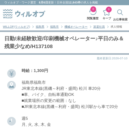
ウィルオブ・ワーク
運営
8月6日
更新！日本全国
12,843件
の求人を掲載
0
0
キープ
閲覧履歴
お仕事検索
WILLOF(ウィルオブ)
福島県
福島市
機械オペレーター
派遣社員
求人情報
日勤/未経験歓迎/印刷機械オペレーター♪平日のみ＆
残業少なめ/H137108
最終更新日:2026-07-10
時給：1,300円
福島県福島市
JR東北本線(黒磯～利府・盛岡) 松川 車20分
■車、バイク、自転車通勤OK
■就業場所の変更の範囲：なし
■JR東北本線(黒磯～利府・盛岡) 松川駅から車で20分
週5
月, 火, 水, 木, 金