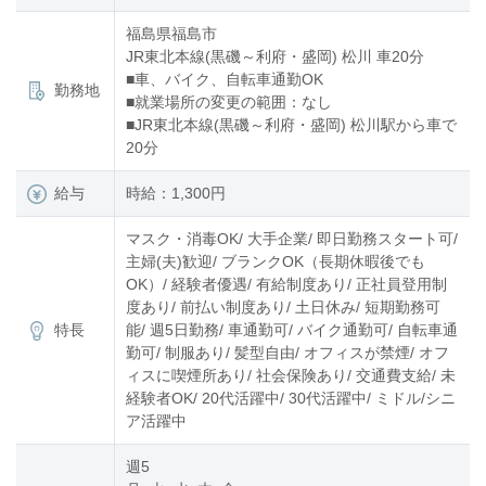
福島県福島市
JR東北本線(黒磯～利府・盛岡) 松川 車20分
■車、バイク、自転車通勤OK
勤務地
■就業場所の変更の範囲：なし
■JR東北本線(黒磯～利府・盛岡) 松川駅から車で
20分
給与
時給：1,300円
マスク・消毒OK/ 大手企業/ 即日勤務スタート可/
主婦(夫)歓迎/ ブランクOK（長期休暇後でも
OK）/ 経験者優遇/ 有給制度あり/ 正社員登用制
度あり/ 前払い制度あり/ 土日休み/ 短期勤務可
特長
能/ 週5日勤務/ 車通勤可/ バイク通勤可/ 自転車通
勤可/ 制服あり/ 髪型自由/ オフィスが禁煙/ オフ
ィスに喫煙所あり/ 社会保険あり/ 交通費支給/ 未
経験者OK/ 20代活躍中/ 30代活躍中/ ミドル/シニ
ア活躍中
週5