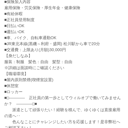
■保険加入内容
雇用保険・労災保険・厚生年金・健康保険
■有給休暇
■正社員登用制度
■日払いOK
■週払いOK
■車、バイク、自転車通勤OK
■JR東北本線(黒磯～利府・盛岡) 松川駅から車で20分
■交通費：上限あり(月額)30,000円
【身だしなみ】
服装：制服 髪色：自由 髪型：自由
※詳細は面談時にご確認ください
【職場環境】
■屋内原則禁煙(喫煙室設置)
■休憩室
■ロッカー
■□―――― 正社員の第一歩としてウィルオブで働いてみません
か？ ――――□■
派遣として頑張りたい！経験を積んで、ゆくゆくは直接雇用
の道へ‥
色んなことにチャレンジしたい方を応援します！是非弊社へ
ご相談下さい！