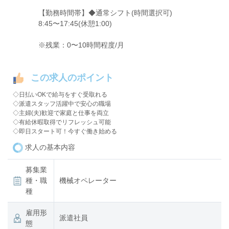
【勤務時間帯】◆通常シフト(時間選択可)
8:45〜17:45(休憩1:00)
※残業：0〜10時間程度/月
この求人のポイント
◇日払いOKで給与をすぐ受取れる
◇派遣スタッフ活躍中で安心の職場
◇主婦(夫)歓迎で家庭と仕事を両立
◇有給休暇取得でリフレッシュ可能
◇即日スタート可！今すぐ働き始める
求人の基本内容
募集業
種・職
機械オペレーター
種
雇用形
派遣社員
態