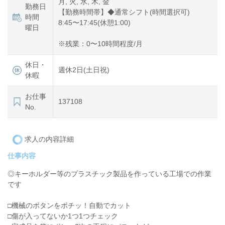
月, 火, 水, 木, 金
勤務日
【勤務時間帯】◆通常シフト(時間選択可)
時間
8:45〜17:45(休憩1:00)
曜日
※残業：0〜10時間程度/月
休日・
週休2日(土日祝)
休暇
お仕事
137108
No.
求人の内容詳細
仕事内容
◎キーホルダー等のプラスチック製品を作っている工場での作業
です
□機械のボタンをポチッ！自動でカット
□傷が入ってないか1つ1つチェック