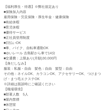
【福利厚生・待遇】※弊社規定あり
■保険加入内容
雇用保険・労災保険・厚生年金・健康保険
■有給休暇
■育児休暇
■優待サービス
■正社員登用制度
■日払いOK
■車、バイク、自転車通勤OK
■ゆいレール 古島駅から車で14分
■交通費：上限あり(月額)30,000円
【身だしなみ】
服装：私服・自由 髪色：自由 髪型：自由
その他：ネイルOK、カラコンOK、アクセサリーOK、つけまつ
げ・まつ毛エクステOK
※詳細は面談時にご確認ください
【職場環境】
■部署人数 5人
■屋内禁煙
■休憩室
■ロッカー