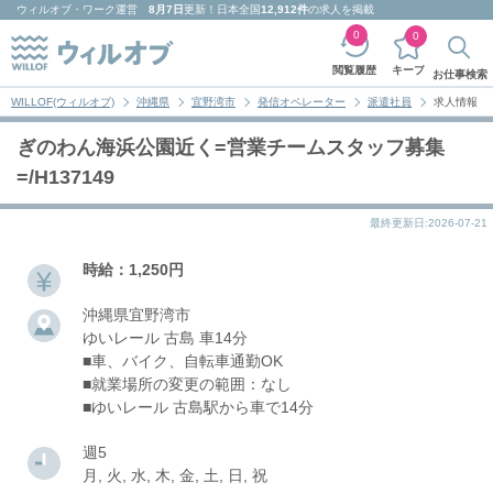
ウィルオブ・ワーク
運営
8月7日
更新！日本全国
12,912件
の求人を掲載
0
0
キープ
閲覧履歴
お仕事検索
WILLOF(ウィルオブ)
沖縄県
宜野湾市
発信オペレーター
派遣社員
求人情報
ぎのわん海浜公園近く=営業チームスタッフ募集
=/H137149
最終更新日:2026-07-21
時給：1,250円
沖縄県宜野湾市
ゆいレール 古島 車14分
■車、バイク、自転車通勤OK
■就業場所の変更の範囲：なし
■ゆいレール 古島駅から車で14分
週5
月, 火, 水, 木, 金, 土, 日, 祝