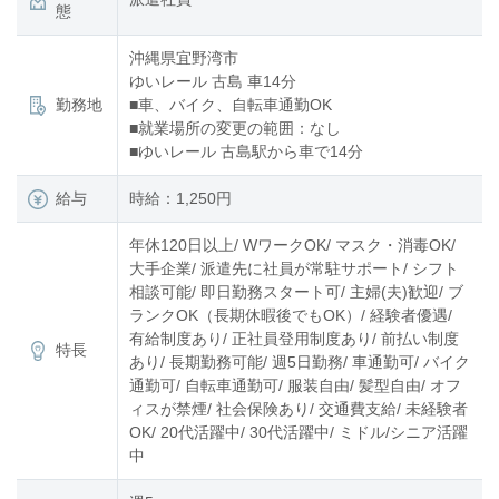
態
沖縄県宜野湾市
ゆいレール 古島 車14分
勤務地
■車、バイク、自転車通勤OK
■就業場所の変更の範囲：なし
■ゆいレール 古島駅から車で14分
給与
時給：1,250円
年休120日以上/ WワークOK/ マスク・消毒OK/
大手企業/ 派遣先に社員が常駐サポート/ シフト
相談可能/ 即日勤務スタート可/ 主婦(夫)歓迎/ ブ
ランクOK（長期休暇後でもOK）/ 経験者優遇/
有給制度あり/ 正社員登用制度あり/ 前払い制度
特長
あり/ 長期勤務可能/ 週5日勤務/ 車通勤可/ バイク
通勤可/ 自転車通勤可/ 服装自由/ 髪型自由/ オフ
ィスが禁煙/ 社会保険あり/ 交通費支給/ 未経験者
OK/ 20代活躍中/ 30代活躍中/ ミドル/シニア活躍
中