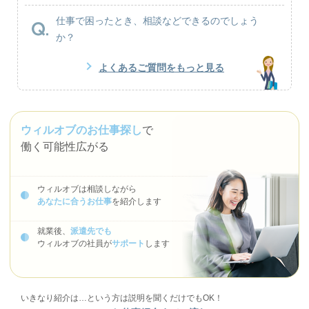
仕事で困ったとき、相談などできるのでしょう
か？
よくあるご質問をもっと見る
ウィルオブのお仕事探し
で
働く可能性広がる
ウィルオブは相談しながら
あなたに合うお仕事
を紹介します
就業後、
派遣先でも
ウィルオブの社員が
サポート
します
いきなり紹介は…という方は説明を聞くだけでもOK！