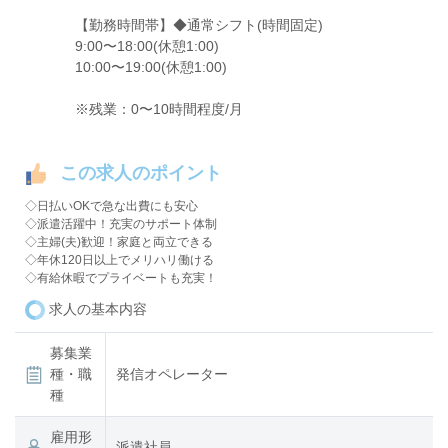
【勤務時間帯】◆通常シフト(時間固定)
9:00〜18:00(休憩1:00)
10:00〜19:00(休憩1:00)
※残業：0〜10時間程度/月
この求人のポイント
◇日払いOKで急な出費にも安心
◇派遣活躍中！充実のサポート体制
◇主婦(夫)歓迎！家庭と両立できる
◇年休120日以上でメリハリ働ける
◇有給休暇でプライベートも充実！
求人の基本内容
募集業
種・職
発信オペレーター
種
雇用形
派遣社員