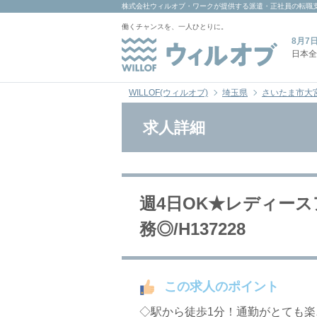
株式会社ウィルオブ・ワーク
が提供する派遣・正社員の転職
働くチャンスを、一人ひとりに。
8月7
日本全
WILLOF(ウィルオブ)
埼玉県
さいたま市大
求人詳細
週4日OK★レディー
務◎/H137228
この求人のポイント
◇駅から徒歩1分！通勤がとても楽