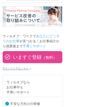
ウィルオブ・ワークで
あなたにピッタ
リのお仕事
が見つかる！お仕事紹介か
ら就業後まで
手厚くサポート
いますぐ登録
（無料）
ITエンジニアはこちら
ウィルオブなら
お仕事中も
手厚いサポート
不安な方向けの研修