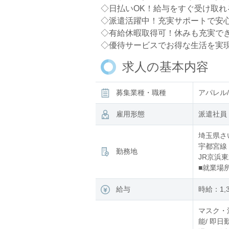
◇日払いOK！給与をすぐ受け取れ
◇派遣活躍中！充実サポートで安
◇有給休暇取得可！休みも充実で
◇優待サービスでお得な生活を実現
求人の基本内容
募集業種・職種
アパレル
雇用形態
派遣社員
埼玉県さ
宇都宮線
勤務地
JR京浜
■就業場
給与
時給：1,3
マスク・
能/ 即日