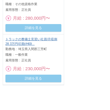
職種
その他資格作業
雇用形態
正社員
月給
280,000円〜
詳細を見る
トラックの整備士見習い社員|月収例
28.3万円|日勤/H69...
勤務地
埼玉県入間郡三芳町
職種
一般作業
雇用形態
正社員
月給
230,000円〜
詳細を見る