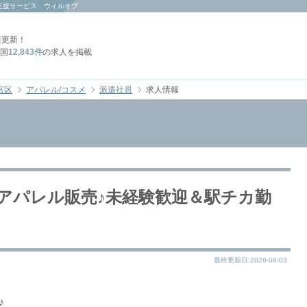
支援サービス ウィルオブ
日
更新！
国
12,843件
の求人を掲載
宮区
アパレル/コスメ
派遣社員
求人情報
スアパレル販売♪未経験歓迎＆駅チカ勤
最終更新日:2026-08-03
♪