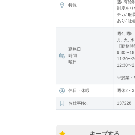
遇/ 有給
特長
制度あり/
チカ/ 服
あり/ 社
週4, 週5
月, 火, 水
【勤務時
勤務日
9:30〜18
時間
11:30〜2
曜日
12:30〜2
※残業：5
休日・休暇
週休2～3
お仕事No.
137228
キープする