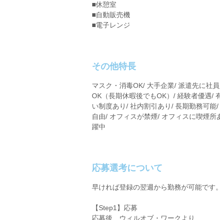
■休憩室
■自動販売機
■電子レンジ
その他特長
マスク・消毒OK/ 大手企業/ 派遣先に社
OK（長期休暇後でもOK）/ 経験者優遇/ 
い制度あり/ 社内割引あり/ 長期勤務可能/ 
自由/ オフィスが禁煙/ オフィスに喫煙所あり
躍中
応募選考について
早ければ登録の翌週から勤務が可能です
【Step1】応募
応募後、ウィルオブ・ワークより