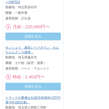
ー/H97022
勤務地
埼玉県深谷市
職種
一般作業
雇用形態
正社員
月給
220,000円〜
詳細を見る
モンシェリ 越谷レイクタウン わん
ちゃんグッズ雑貨...
勤務地
埼玉県越谷市
職種
その他（販売・接客）
雇用形態
パート・アルバイト
時給
1,400円〜
詳細を見る
トラックの整備士社員|月収例34.5万円|
賞与年2回|日勤...
勤務地
埼玉県入間郡三芳町