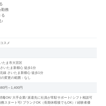
る
心勤務
きる
♪
/コスメ
いたま市大宮区
 さいたま新都心 徒歩1分
東北線 さいたま新都心 徒歩1分
所の変更の範囲：なし
80円～1,400円
消毒OK/ 大手企業/ 派遣先に社員が常駐サポート/ シフト相談可
勤務スタート可/ ブランクOK（長期休暇後でもOK）/ 経験者優