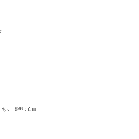
険
定あり 髪型：自由