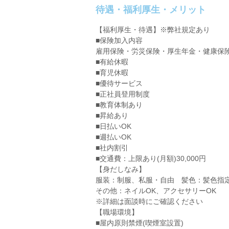
待遇・福利厚生・メリット
【福利厚生・待遇】※弊社規定あり
■保険加入内容
雇用保険・労災保険・厚生年金・健康保
■有給休暇
■育児休暇
■優待サービス
■正社員登用制度
■教育体制あり
■昇給あり
■日払いOK
■週払いOK
■社内割引
■交通費：上限あり(月額)30,000円
【身だしなみ】
服装：制服、私服・自由 髪色：髪色指
その他：ネイルOK、アクセサリーOK
※詳細は面談時にご確認ください
【職場環境】
■屋内原則禁煙(喫煙室設置)