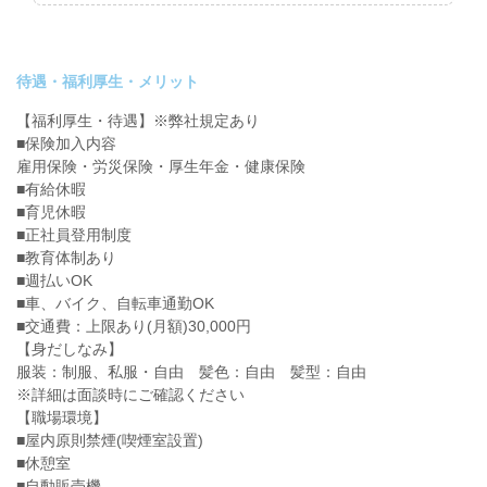
待遇・福利厚生・メリット
【福利厚生・待遇】※弊社規定あり
■保険加入内容
雇用保険・労災保険・厚生年金・健康保険
■有給休暇
■育児休暇
■正社員登用制度
■教育体制あり
■週払いOK
■車、バイク、自転車通勤OK
■交通費：上限あり(月額)30,000円
【身だしなみ】
服装：制服、私服・自由 髪色：自由 髪型：自由
※詳細は面談時にご確認ください
【職場環境】
■屋内原則禁煙(喫煙室設置)
■休憩室
■自動販売機