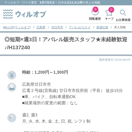
ウィルオブ・ワーク
運営
8月7日
更新！日本全国
12,912件
の求人を掲載
0
0
キープ
閲覧履歴
お仕事検索
WILLOF(ウィルオブ)
広島県
廿日市市
アパレル/コスメ
派遣社員
求人情報
◎短期×週3日！アパレル販売スタッフ★未経験歓迎
♪/H137240
最終更新日:2026-08-05
時給：1,200円～1,300円
広島県廿日市市
広電２号線(宮島線) 廿日市市役所前（平良） 徒歩15分
■車、バイク、自転車通勤OK
■就業場所の変更の範囲：なし
週2, 週3
月, 火, 水, 木, 金, 土, 日, 祝, シフト制