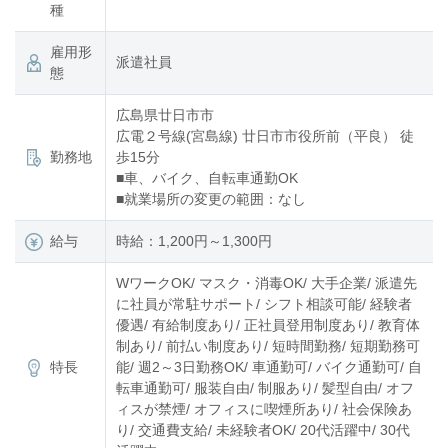
種
雇用形
派遣社員
態
広島県廿日市市
広電２号線(宮島線) 廿日市市役所前（平良） 徒
勤務地
歩15分
■車、バイク、自転車通勤OK
■就業場所の変更の範囲：なし
給与
時給：1,200円～1,300円
WワークOK/ マスク・消毒OK/ 大手企業/ 派遣先
に社員が常駐サポート/ シフト相談可能/ 経験者
優遇/ 有給制度あり/ 正社員登用制度あり/ 教育体
制あり/ 前払い制度あり/ 短時間勤務/ 短期勤務可
特長
能/ 週2～3日勤務OK/ 車通勤可/ バイク通勤可/ 自
転車通勤可/ 服装自由/ 制服あり/ 髪型自由/ オフ
ィスが禁煙/ オフィスに喫煙所あり/ 社会保険あ
り/ 交通費支給/ 未経験者OK/ 20代活躍中/ 30代