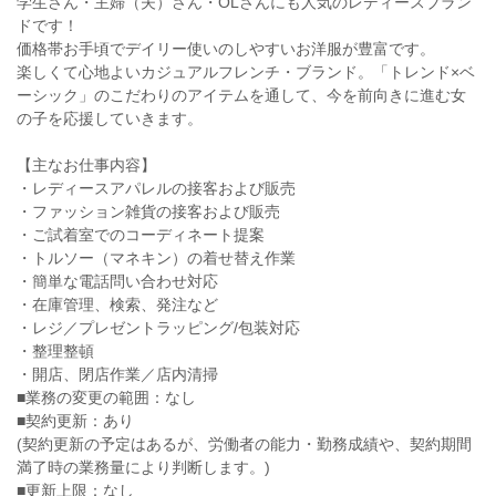
学生さん・主婦（夫）さん・OLさんにも人気のレディースブラン
ドです！
価格帯お手頃でデイリー使いのしやすいお洋服が豊富です。
楽しくて心地よいカジュアルフレンチ・ブランド。「トレンド×ベ
ーシック」のこだわりのアイテムを通して、今を前向きに進む女
の子を応援していきます。
【主なお仕事内容】
・レディースアパレルの接客および販売
・ファッション雑貨の接客および販売
・ご試着室でのコーディネート提案
・トルソー（マネキン）の着せ替え作業
・簡単な電話問い合わせ対応
・在庫管理、検索、発注など
・レジ／プレゼントラッピング/包装対応
・整理整頓
・開店、閉店作業／店内清掃
■業務の変更の範囲：なし
■契約更新：あり
(契約更新の予定はあるが、労働者の能力・勤務成績や、契約期間
満了時の業務量により判断します。)
■更新上限：なし