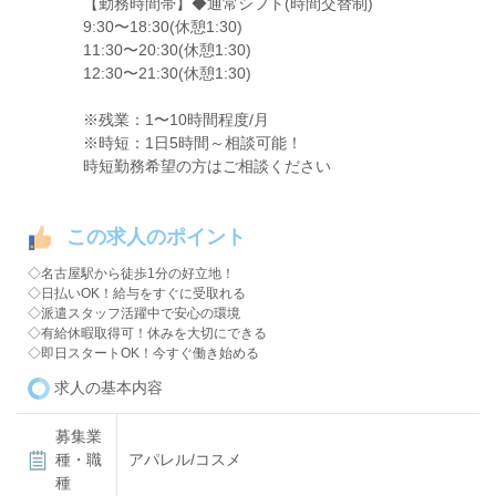
【勤務時間帯】◆通常シフト(時間交替制)
9:30〜18:30(休憩1:30)
11:30〜20:30(休憩1:30)
12:30〜21:30(休憩1:30)
※残業：1〜10時間程度/月
※時短：1日5時間～相談可能！
時短勤務希望の方はご相談ください
この求人のポイント
◇名古屋駅から徒歩1分の好立地！
◇日払いOK！給与をすぐに受取れる
◇派遣スタッフ活躍中で安心の環境
◇有給休暇取得可！休みを大切にできる
◇即日スタートOK！今すぐ働き始める
求人の基本内容
募集業
種・職
アパレル/コスメ
種