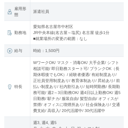
雇用形
派遣社員
態
愛知県名古屋市中村区
勤務地
JR中央本線(名古屋～塩尻) 名古屋 徒歩1分
■就業場所の変更の範囲：なし
給与
時給：1,500円
WワークOK/ マスク・消毒OK/ 大手企業/ シフト
相談可能/ 即日勤務スタート可/ ブランクOK（長
期休暇後でもOK）/ 経験者優遇/ 有給制度あり/
正社員登用制度あり/ 教育体制あり/ 昇給あり/ 前
特長
払い制度あり/ 社内割引あり/ 短時間勤務/ 長期勤
務可能/ 週2～3日勤務OK/ 週4日以上勤務OK/ 週5
日勤務/ 駅チカ/ 服装自由/ 髪型自由/ オフィスが
禁煙/ オフィスに喫煙所あり/ 社会保険あり/ 交通
費支給/ 高収入/ 20代活躍中/ 30代活躍中
週3, 週4, 週5