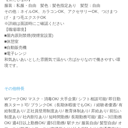
服装：私服・自由 髪色：髪色指定あり 髪型：自由
その他：ネイルOK、カラコンOK、アクセサリーOK、つけまつ
げ・まつ毛エクステOK
※詳細は面談時にご確認ください
【職場環境】
■屋内原則禁煙(喫煙室設置)
■休憩室
■自動販売機
■電子レンジ
和気あいあいとした雰囲気で温かい方ばかりなので働きやすい環
境です。
その他特長
WワークOK/ マスク・消毒OK/ 大手企業/ シフト相談可能/ 即日勤
務スタート可/ ブランクOK（長期休暇後でもOK）/ 経験者優遇/ 有
給制度あり/ 正社員登用制度あり/ 教育体制あり/ 昇給あり/ 前払い
制度あり/ 社内割引あり/ 短時間勤務/ 長期勤務可能/ 週2～3日勤務
OK/ 週4日以上勤務OK/ 週5日勤務/ 駅チカ/ 服装自由/ 髪型自由/ オ