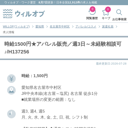
ウィルオブ・ワーク
運営
8月7日
更新！日本全国
12,912件
の求人を掲載
0
0
キープ
閲覧履歴
お仕事検索
WILLOF(ウィルオブ)
愛知県
名古屋市中村区
アパレル/コスメ
派遣社員
求人情報
時給1500円★アパレル販売／週3日～未経験相談可
♪/H137256
最終更新日:2026-07-28
時給：1,500円
愛知県名古屋市中村区
JR中央本線(名古屋～塩尻) 名古屋 徒歩1分
■就業場所の変更の範囲：なし
週3, 週4, 週5
月, 火, 水, 木, 金, 土, 日, 祝, シフト制