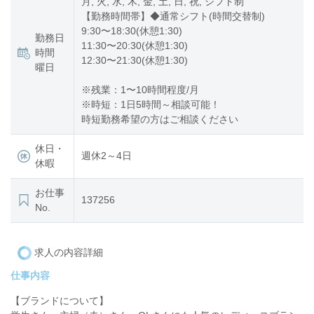
月, 火, 水, 木, 金, 土, 日, 祝, シフト制
【勤務時間帯】◆通常シフト(時間交替制)
9:30〜18:30(休憩1:30)
勤務日
11:30〜20:30(休憩1:30)
時間
12:30〜21:30(休憩1:30)
曜日
※残業：1〜10時間程度/月
※時短：1日5時間～相談可能！
時短勤務希望の方はご相談ください
休日・
週休2～4日
休暇
お仕事
137256
No.
求人の内容詳細
仕事内容
【ブランドについて】