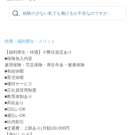
経験の少ない私でも働けるか不安なのですが...
待遇・福利厚生・メリット
【福利厚生・待遇】※弊社規定あり
■保険加入内容
雇用保険・労災保険・厚生年金・健康保険
■有給休暇
■育児休暇
■優待サービス
■正社員登用制度
■教育体制あり
■昇給あり
■日払いOK
■週払いOK
■社内割引
■交通費：上限あり(月額)30,000円
【身だしなみ】