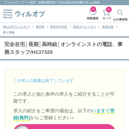
ウィルオブ・ワーク
運営
8月10日
更新！日本全国
13,037件
の求人を掲載
0
0
キープ
閲覧履歴
お仕事検索
WILLOF(ウィルオブ)
熊本県
熊本市中央区
受信オペレーター
派遣社員
求人情報
完全在宅│長期│高時給│オンラインストの電話、事
務スタッフ/H137320
この求人の募集は終了しています
この求人と似た条件の求人をご紹介することが可
能です。
求人の紹介をご希望の場合は、以下の
いますぐ登
録(無料)
からご登録ください♪