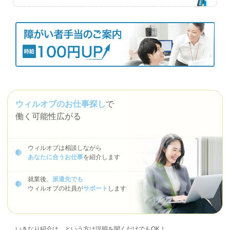
ウィルオブのお仕事探し
で
働く可能性広がる
ウィルオブは相談しながら
あなたに合うお仕事
を紹介します
就業後、
派遣先でも
ウィルオブの社員が
サポート
します
いきなり紹介は…という方は説明を聞くだけでもOK！