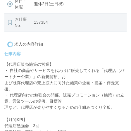
休日・
週休2日(土日祝)
休暇
お仕事
137354
No.
求人の内容詳細
仕事内容
【代理店販売施策の営業】
・ 自社の商品やサービスを代わりに販売してくれる「代理店（パ
ートナー企業）」の新規開拓、お
よび既存代理店の売上拡大に向けた施策の企画・提案・伴走支
援。
・ 代理店向けの勉強会の開催、販売プロモーション（施策）の立
案、営業ツールの提供、目標管
理など、代理店が売りやすくなるための仕組みづくり全般。
【月間KPI】
代理店勉強会：3回