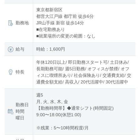
東京都新宿区
都営大江戸線 都庁前 徒歩6分
勤務地
JR山手線 新宿 徒歩14分
■在宅勤務あり
■就業場所の変更の範囲：なし
給与
時給：1,600円
年休120日以上/ 即日勤務スタート可/ 土日休み/
長期勤務可能/ 週5日勤務/ オフィスが禁煙/ オフ
特長
ィスに喫煙所あり/ 社会保険あり/ 交通費支給/ 交
通費全額支給/ 高収入/ 20代活躍中/ 30代活躍中
週5
月, 火, 水, 木, 金
勤務日
【勤務時間帯】◆通常シフト(時間固定)
時間
9:00〜18:00(休憩1:00)
曜日
※残業：5〜10時間程度/月