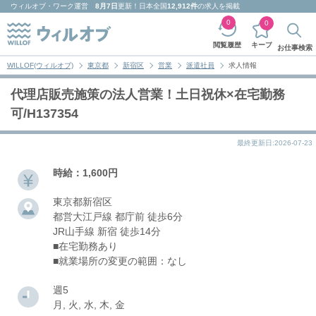
ウィルオブ・ワーク
運営
8月7日
更新！日本全国
12,912件
の求人を掲載
0
0
キープ
閲覧履歴
お仕事検索
WILLOF(ウィルオブ)
東京都
新宿区
営業
派遣社員
求人情報
代理店販売施策の法人営業！土日祝休×在宅勤務
可/H137354
最終更新日:2026-07-23
時給：1,600円
東京都新宿区
都営大江戸線 都庁前 徒歩6分
JR山手線 新宿 徒歩14分
■在宅勤務あり
■就業場所の変更の範囲：なし
週5
月, 火, 水, 木, 金