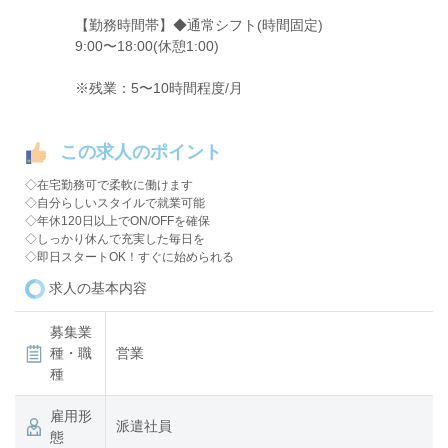
【勤務時間帯】◆通常シフト(時間固定)
9:00〜18:00(休憩1:00)
※残業：5〜10時間程度/月
この求人のポイント
◇在宅勤務可で柔軟に働けます
◇自分らしいスタイルで就業可能
◇年休120日以上でON/OFFを確保
◇しっかり休んで充実した毎日を
◇即日スタートOK！すぐに始められる
求人の基本内容
募集業
種・職
営業
種
雇用形
派遣社員
態