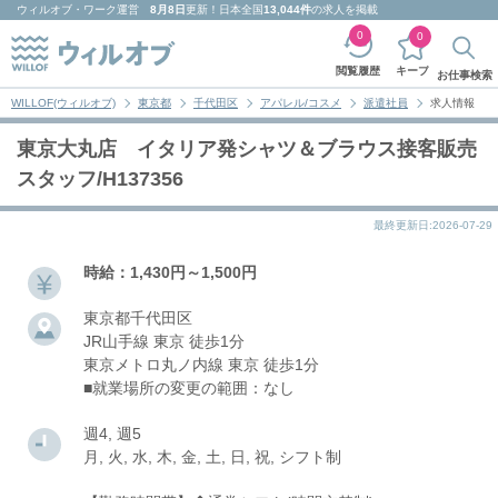
ウィルオブ・ワーク
運営
8月8日
更新！日本全国
13,044件
の求人を掲載
0
0
キープ
閲覧履歴
お仕事検索
WILLOF(ウィルオブ)
東京都
千代田区
アパレル/コスメ
派遣社員
求人情報
東京大丸店 イタリア発シャツ＆ブラウス接客販売
スタッフ/H137356
最終更新日:2026-07-29
時給：1,430円～1,500円
東京都千代田区
JR山手線 東京 徒歩1分
東京メトロ丸ノ内線 東京 徒歩1分
■就業場所の変更の範囲：なし
週4, 週5
月, 火, 水, 木, 金, 土, 日, 祝, シフト制