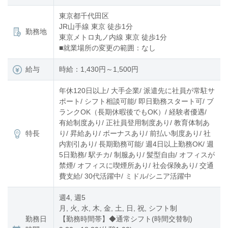
東京都千代田区
JR山手線 東京 徒歩1分
勤務地
東京メトロ丸ノ内線 東京 徒歩1分
■就業場所の変更の範囲：なし
給与
時給：1,430円～1,500円
年休120日以上/ 大手企業/ 派遣先に社員が常駐サ
ポート/ シフト相談可能/ 即日勤務スタート可/ ブ
ランクOK（長期休暇後でもOK）/ 経験者優遇/
有給制度あり/ 正社員登用制度あり/ 教育体制あ
特長
り/ 昇給あり/ ボーナスあり/ 前払い制度あり/ 社
内割引あり/ 長期勤務可能/ 週4日以上勤務OK/ 週
5日勤務/ 駅チカ/ 制服あり/ 髪型自由/ オフィスが
禁煙/ オフィスに喫煙所あり/ 社会保険あり/ 交通
費支給/ 30代活躍中/ ミドル/シニア活躍中
週4, 週5
月, 火, 水, 木, 金, 土, 日, 祝, シフト制
勤務日
【勤務時間帯】◆通常シフト(時間交替制)