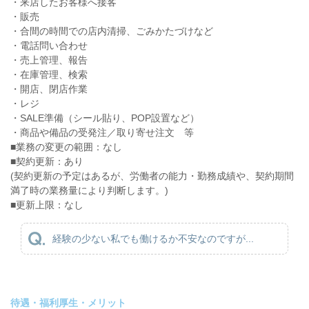
・来店したお客様へ接客
・販売
・合間の時間での店内清掃、ごみかたづけなど
・電話問い合わせ
・売上管理、報告
・在庫管理、検索
・開店、閉店作業
・レジ
・SALE準備（シール貼り、POP設置など）
・商品や備品の受発注／取り寄せ注文 等
■業務の変更の範囲：なし
■契約更新：あり
(契約更新の予定はあるが、労働者の能力・勤務成績や、契約期間
満了時の業務量により判断します。)
■更新上限：なし
経験の少ない私でも働けるか不安なのですが...
待遇・福利厚生・メリット