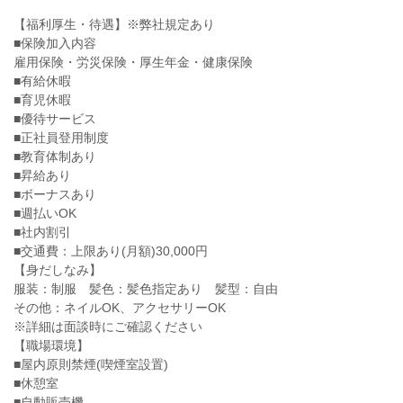
【福利厚生・待遇】※弊社規定あり
■保険加入内容
雇用保険・労災保険・厚生年金・健康保険
■有給休暇
■育児休暇
■優待サービス
■正社員登用制度
■教育体制あり
■昇給あり
■ボーナスあり
■週払いOK
■社内割引
■交通費：上限あり(月額)30,000円
【身だしなみ】
服装：制服 髪色：髪色指定あり 髪型：自由
その他：ネイルOK、アクセサリーOK
※詳細は面談時にご確認ください
【職場環境】
■屋内原則禁煙(喫煙室設置)
■休憩室
■自動販売機