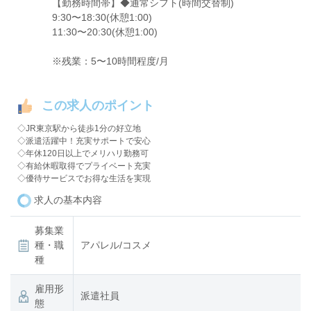
【勤務時間帯】◆通常シフト(時間交替制)
9:30〜18:30(休憩1:00)
11:30〜20:30(休憩1:00)
※残業：5〜10時間程度/月
この求人のポイント
◇JR東京駅から徒歩1分の好立地
◇派遣活躍中！充実サポートで安心
◇年休120日以上でメリハリ勤務可
◇有給休暇取得でプライベート充実
◇優待サービスでお得な生活を実現
求人の基本内容
募集業
種・職
アパレル/コスメ
種
雇用形
派遣社員
態