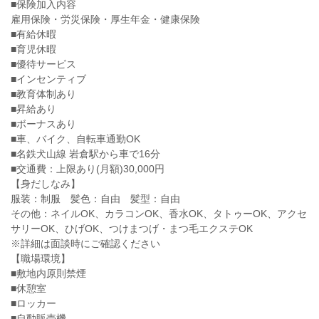
■保険加入内容
雇用保険・労災保険・厚生年金・健康保険
■有給休暇
■育児休暇
■優待サービス
■インセンティブ
■教育体制あり
■昇給あり
■ボーナスあり
■車、バイク、自転車通勤OK
■名鉄犬山線 岩倉駅から車で16分
■交通費：上限あり(月額)30,000円
【身だしなみ】
服装：制服 髪色：自由 髪型：自由
その他：ネイルOK、カラコンOK、香水OK、タトゥーOK、アクセ
サリーOK、ひげOK、つけまつげ・まつ毛エクステOK
※詳細は面談時にご確認ください
【職場環境】
■敷地内原則禁煙
■休憩室
■ロッカー
■自動販売機