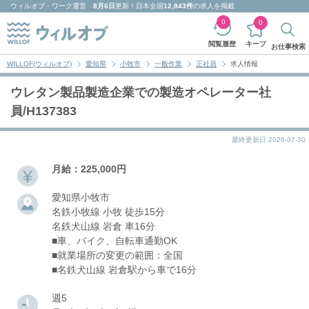
ウィルオブ・ワーク
運営
8月6日
更新！日本全国
12,843件
の求人を掲載
0
0
キープ
閲覧履歴
お仕事検索
WILLOF(ウィルオブ)
愛知県
小牧市
一般作業
正社員
求人情報
ウレタン製品製造企業での製造オペレーター社
員/H137383
最終更新日:2026-07-30
月給：225,000円
愛知県小牧市
名鉄小牧線 小牧 徒歩15分
名鉄犬山線 岩倉 車16分
■車、バイク、自転車通勤OK
■就業場所の変更の範囲：全国
■名鉄犬山線 岩倉駅から車で16分
週5