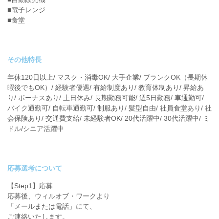
■電子レンジ
■食堂
その他特長
年休120日以上/ マスク・消毒OK/ 大手企業/ ブランクOK（長期休
暇後でもOK）/ 経験者優遇/ 有給制度あり/ 教育体制あり/ 昇給あ
り/ ボーナスあり/ 土日休み/ 長期勤務可能/ 週5日勤務/ 車通勤可/
バイク通勤可/ 自転車通勤可/ 制服あり/ 髪型自由/ 社員食堂あり/ 社
会保険あり/ 交通費支給/ 未経験者OK/ 20代活躍中/ 30代活躍中/ ミ
ドル/シニア活躍中
応募選考について
【Step1】応募
応募後、ウィルオブ・ワークより
「メールまたは電話」にて、
ご連絡いたします。