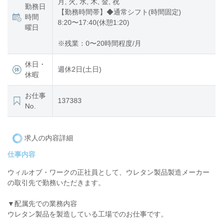
月, 火, 水, 木, 金, 祝
勤務日
【勤務時間帯】◆通常シフト(時間固定)
時間
8:20〜17:40(休憩1:20)
曜日
※残業：0〜20時間程度/月
休日・
週休2日(土日)
休暇
お仕事
137383
No.
求人の内容詳細
仕事内容
ウィルオブ・ワークの正社員として、ウレタン製品製造メーカー
の取引先で勤務いただきます。
▼配属先での業務内容
ウレタン製品を製造している工場でのお仕事です。