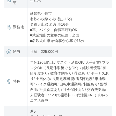
態
愛知県小牧市
名鉄小牧線 小牧 徒歩15分
名鉄犬山線 岩倉 車16分
勤務地
■車、バイク、自転車通勤OK
■就業場所の変更の範囲：全国
■名鉄犬山線 岩倉駅から車で16分
給与
月給：225,000円
年休120日以上/ マスク・消毒OK/ 大手企業/ ブラ
ンクOK（長期休暇後でもOK）/ 経験者優遇/ 有
給制度あり/ 教育体制あり/ 昇給あり/ ボーナスあ
り/ 土日休み/ 長期勤務可能/ 週5日勤務/ 車通勤
特長
可/ バイク通勤可/ 自転車通勤可/ 制服あり/ 髪型
自由/ 社員食堂あり/ 社会保険あり/ 交通費支給/
未経験者OK/ 20代活躍中/ 30代活躍中/ ミドル/シ
ニア活躍中
週5