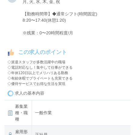
月, 火, 水, 木, 金, 祝
【勤務時間帯】◆通常シフト(時間固定)
8:20〜17:40(休憩1:20)
※残業：0〜20時間程度/月
この求人のポイント
◇派遣スタッフが多数活躍中の職場
◇電話対応なし！集中して仕事ができる
◇年休120日以上でメリハリある勤務
◇有給休暇でプライベートも充実できる
◇優待サービスでお得な生活を実現
求人の基本内容
募集業
種・職
一般作業
種
雇用形
正社員