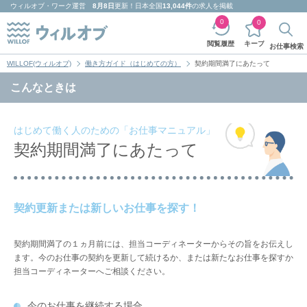
ウィルオブ・ワーク
運営
8月8日
更新！日本全国
13,044件
の求人を掲載
0
0
キープ
閲覧履歴
お仕事検索
WILLOF(ウィルオブ)
働き方ガイド（はじめての方）
契約期間満了にあたって
こんなときは
はじめて働く人のための「お仕事マニュアル」
契約期間満了にあたって
契約更新または新しいお仕事を探す！
契約期間満了の１ヵ月前には、担当コーディネーターからその旨をお伝えし
ます。今のお仕事の契約を更新して続けるか、または新たなお仕事を探すか
担当コーディネーターへご相談ください。
今のお仕事を継続する場合