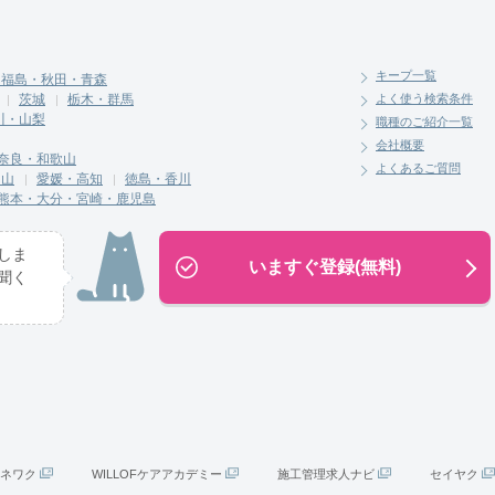
キープ一覧
・福島・秋田・青森
茨城
栃木・群馬
よく使う検索条件
川・山梨
職種のご紹介一覧
会社概要
奈良・和歌山
よくあるご質問
岡山
愛媛・高知
徳島・香川
熊本・大分・宮崎・鹿児島
しま
いますぐ登録(無料)
聞く
ネワク
WILLOFケアアカデミー
施工管理求人ナビ
セイヤク