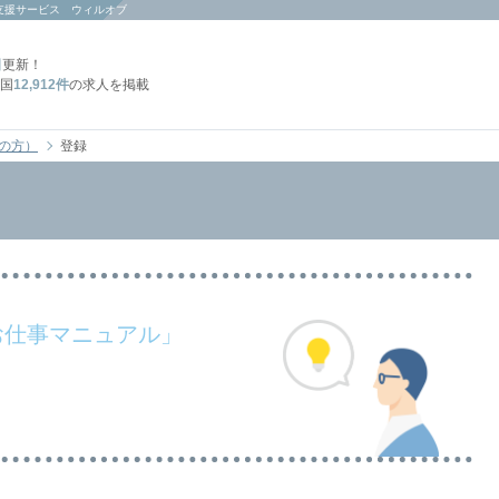
支援サービス ウィルオブ
日
更新！
国
12,912件
の求人を掲載
の方）
登録
お仕事マニュアル」