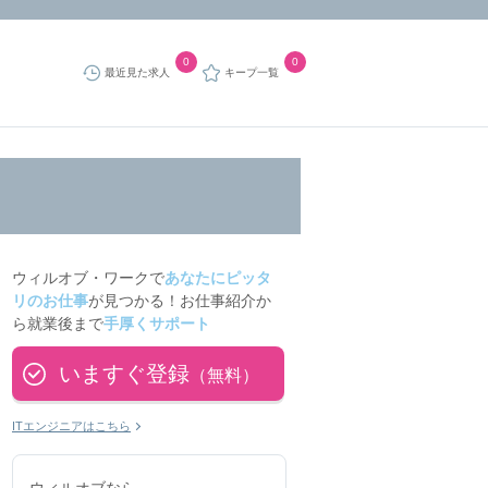
0
0
最近見た求人
キープ一覧
ウィルオブ・ワークで
あなたにピッタ
リのお仕事
が見つかる！お仕事紹介か
ら就業後まで
手厚くサポート
いますぐ登録
（無料）
ITエンジニアはこちら