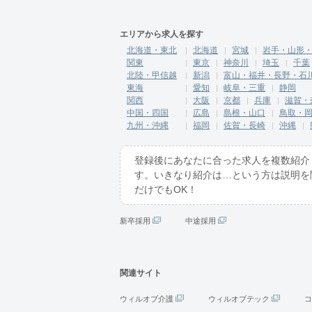
エリアから求人を探す
北海道・東北
北海道
宮城
岩手・山形
関東
東京
神奈川
埼玉
千葉
北陸・甲信越
新潟
富山・福井・長野・石
東海
愛知
岐阜・三重
静岡
関西
大阪
京都
兵庫
滋賀・
中国・四国
広島
島根・山口
鳥取・
九州・沖縄
福岡
佐賀・長崎
沖縄
登録後にあなたに合った求人を複数紹介
す。いきなり紹介は…という方は説明を
だけでもOK！
新卒採用
中途採用
関連サイト
ウィルオブ介護
ウィルオブテック
コ