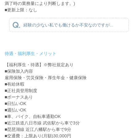
満了時の業務量により判断します。)
■更新上限：なし
経験の少ない私でも働けるか不安なのですが...
待遇・福利厚生・メリット
【福利厚生・待遇】※弊社規定あり
■保険加入内容
雇用保険・労災保険・厚生年金・健康保険
■有給休暇
■正社員登用制度
■ボーナスあり
■日払いOK
■週払いOK
■車、バイク、自転車通勤OK
■近江鉄道八日市線 武佐駅から車で3分
■琵琶湖線 近江八幡駅から車で9分
■交通費：上限あり(月額)30,000円