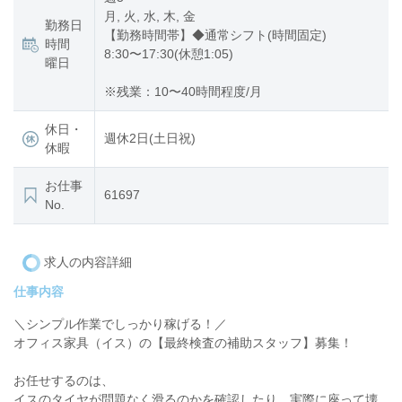
月, 火, 水, 木, 金
勤務日
【勤務時間帯】◆通常シフト(時間固定)
時間
8:30〜17:30(休憩1:05)
曜日
※残業：10〜40時間程度/月
休日・
週休2日(土日祝)
休暇
お仕事
61697
No.
求人の内容詳細
仕事内容
＼シンプル作業でしっかり稼げる！／
オフィス家具（イス）の【最終検査の補助スタッフ】募集！
お任せするのは、
イスのタイヤが問題なく滑るのかを確認したり、実際に座って壊