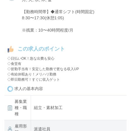
【勤務時間帯】◆通常シフト(時間固定)
8:30〜17:30(休憩1:05)
※残業：10〜40時間程度/月
この求人のポイント
◇日払いOK！急な出費も安心
◇食堂有
◇皆勤手当有！安定した勤務で更なる収入UP
◇有給休暇あり！メリハリ勤務
◇即日勤務可！すぐに収入ゲット
求人の基本内容
募集業
種・職
組立・素材加工
種
雇用形
派遣社員