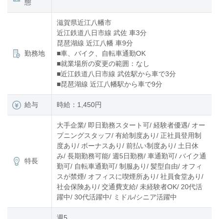
態
滋賀県近江八幡市
近江鉄道八日市線 武佐 車3分
琵琶湖線 近江八幡 車9分
勤務地
■車、バイク、自転車通勤OK
■就業場所の変更の範囲：なし
■近江鉄道八日市線 武佐駅から車で3分
■琵琶湖線 近江八幡駅から車で9分
給与
時給：1,450円
大手企業/ 即日勤務スタート可/ 経験者優遇/ オー
プニングスタッフ/ 有給制度あり/ 正社員登用制
度あり/ ボーナスあり/ 前払い制度あり/ 土日休
み/ 長期勤務可能/ 週5日勤務/ 車通勤可/ バイク通
特長
勤可/ 自転車通勤可/ 制服あり/ 髪型自由/ オフィ
スが禁煙/ オフィスに喫煙所あり/ 社員食堂あり/
社会保険あり/ 交通費支給/ 未経験者OK/ 20代活
躍中/ 30代活躍中/ ミドル/シニア活躍中
週5