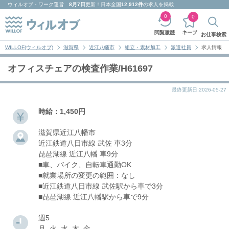
ウィルオブ・ワーク
運営
8月7日
更新！日本全国
12,912件
の求人を掲載
0
0
キープ
閲覧履歴
お仕事検索
WILLOF(ウィルオブ)
滋賀県
近江八幡市
組立・素材加工
派遣社員
求人情報
オフィスチェアの検査作業/H61697
最終更新日:2026-05-27
時給：1,450円
滋賀県近江八幡市
近江鉄道八日市線 武佐 車3分
琵琶湖線 近江八幡 車9分
■車、バイク、自転車通勤OK
■就業場所の変更の範囲：なし
■近江鉄道八日市線 武佐駅から車で3分
■琵琶湖線 近江八幡駅から車で9分
週5
月, 火, 水, 木, 金