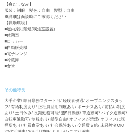
【身だしなみ】
服装：制服 髪色：自由 髪型：自由
※詳細は面談時にご確認ください
【職場環境】
■屋内原則禁煙(喫煙室設置)
■休憩室
■ロッカー
■自動販売機
■電子レンジ
■冷蔵庫
■食堂
その他特長
大手企業/ 即日勤務スタート可/ 経験者優遇/ オープニングスタッ
フ/ 有給制度あり/ 正社員登用制度あり/ ボーナスあり/ 前払い制度
あり/ 土日休み/ 長期勤務可能/ 週5日勤務/ 車通勤可/ バイク通勤可/
自転車通勤可/ 制服あり/ 髪型自由/ オフィスが禁煙/ オフィスに喫
煙所あり/ 社員食堂あり/ 社会保険あり/ 交通費支給/ 未経験者OK/
20代活躍中/ 30代活躍中/ ミドル/シニア活躍中