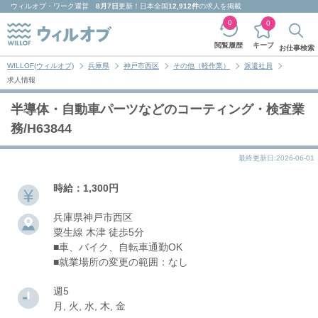
ウィルオブ・ワーク
運営
8月7日
更新！日本全国
12,912件
の求人を掲載
0
0
キープ
閲覧履歴
お仕事検索
WILLOF(ウィルオブ)
兵庫県
神戸市西区
その他（軽作業）
派遣社員
求人情報
半導体・自動車パーツなどのコーティング・検査業
務/H63844
最終更新日:2026-06-01
時給：1,300円
兵庫県神戸市西区
粟生線 木津 徒歩5分
■車、バイク、自転車通勤OK
■就業場所の変更の範囲：なし
週5
月, 火, 水, 木, 金