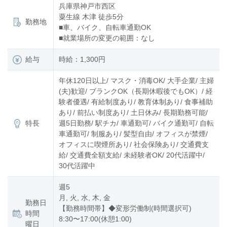
兵庫県神戸市西区
粟生線 木津 徒歩5分
勤務地
■車、バイク、自転車通勤OK
■就業場所の変更の範囲：なし
給与
時給：1,300円
年休120日以上/ マスク・消毒OK/ 大手企業/ 主婦
(夫)歓迎/ ブランクOK（長期休暇後でもOK）/ 経
験者優遇/ 有給制度あり/ 教育体制あり/ 食事補助
あり/ 前払い制度あり/ 土日休み/ 長期勤務可能/
特長
週5日勤務/ 駅チカ/ 車通勤可/ バイク通勤可/ 自転
車通勤可/ 制服あり/ 髪型自由/ オフィスが禁煙/
オフィスに喫煙所あり/ 社会保険あり/ 交通費支
給/ 交通費全額支給/ 未経験者OK/ 20代活躍中/
30代活躍中
週5
月, 火, 水, 木, 金
勤務日
【勤務時間帯】◆変形労働制(時間選択可)
時間
8:30〜17:00(休憩1:00)
曜日