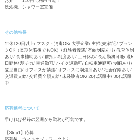
お弁当：110円で利用可能！
洗濯機、シャワー室完備！
その他特長
年休120日以上/ マスク・消毒OK/ 大手企業/ 主婦(夫)歓迎/ ブラン
クOK（長期休暇後でもOK）/ 経験者優遇/ 有給制度あり/ 教育体制
あり/ 食事補助あり/ 前払い制度あり/ 土日休み/ 長期勤務可能/ 週5
日勤務/ 駅チカ/ 車通勤可/ バイク通勤可/ 自転車通勤可/ 制服あり/
髪型自由/ オフィスが禁煙/ オフィスに喫煙所あり/ 社会保険あり/
交通費支給/ 交通費全額支給/ 未経験者OK/ 20代活躍中/ 30代活躍
中
応募選考について
早ければ登録の翌週から勤務が可能です。
【Step1】応募
応募後、ウィルオブ・ワークより