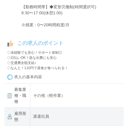
【勤務時間帯】◆変形労働制(時間選択可)
8:30〜17:00(休憩1:00)
※残業：0〜20時間程度/月
この求人のポイント
◇未経験でも安心！サポート体制◎
◇日払いOK！急な出費にも安心
◇交通費全額支給♪
◇なんと！110円で昼食が食べられる！
求人の基本内容
募集業
種・職
その他（軽作業）
種
雇用形
派遣社員
態