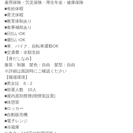
雇用保険・労災保険・厚生年金・健康保険
■有給休暇
■育児休暇
■教育体制あり
■食事補助あり
■日払いOK
■週払いOK
■車、バイク、自転車通勤OK
■交通費：全額支給
【身だしなみ】
服装：制服 髪色：自由 髪型：自由
※詳細は面談時にご確認ください
【職場環境】
■男女比 8：2
■部署人数 10人
■屋内原則禁煙(喫煙室設置)
■休憩室
■ロッカー
■自動販売機
■電子レンジ
■冷蔵庫