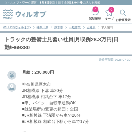
ウィルオブ・ワーク
運営
8月8日
更新！日本全国
13,044件
の求人を掲載
0
0
キープ
閲覧履歴
お仕事検索
WILLOF(ウィルオブ)
神奈川県
厚木市
一般作業
正社員
求人情報
トラックの整備士見習い社員|月収例28.3万円|日
勤/H69380
最終更新日:2026-07-30
月給：230,000円
神奈川県厚木市
JR相模線 下溝 車20分
JR相模線 相武台下 車17分
■車、バイク、自転車通勤OK
■就業場所の変更の範囲：全国
■JR相模線 下溝駅から車で20分
■JR相模線 相武台下駅から車で17分