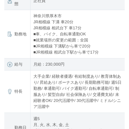
正社員
態
神奈川県厚木市
JR相模線 下溝 車20分
JR相模線 相武台下 車17分
勤務地
■車、バイク、自転車通勤OK
■就業場所の変更の範囲：全国
■JR相模線 下溝駅から車で20分
■JR相模線 相武台下駅から車で17分
給与
月給：230,000円
大手企業/ 経験者優遇/ 有給制度あり/ 教育体制あ
り/ 昇給あり/ ボーナスあり/ 長期勤務可能/ 週5日
勤務/ 車通勤可/ バイク通勤可/ 自転車通勤可/ 制
特長
服あり/ 髪型自由/ 社会保険あり/ 交通費支給/ 未
経験者OK/ 20代活躍中/ 30代活躍中/ ミドル/シニ
ア活躍中
週5
月, 火, 水, 木, 金, 土
勤務日