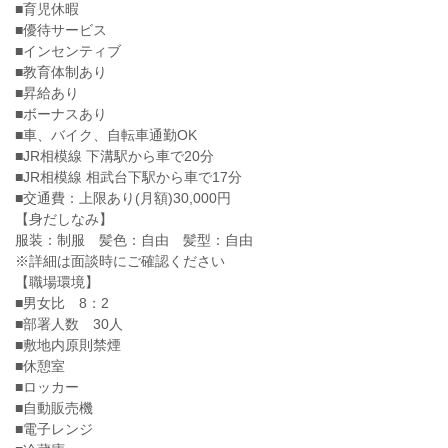
■育児休暇
■優待サービス
■インセンティブ
■教育体制あり
■昇給あり
■ボーナスあり
■車、バイク、自転車通勤OK
■JR相模線 下溝駅から車で20分
■JR相模線 相武台下駅から車で17分
■交通費：上限あり(月額)30,000円
【身だしなみ】
服装：制服 髪色：自由 髪型：自由
※詳細は面談時にご確認ください
【職場環境】
■男女比 8：2
■部署人数 30人
■敷地内原則禁煙
■休憩室
■ロッカー
■自動販売機
■電子レンジ