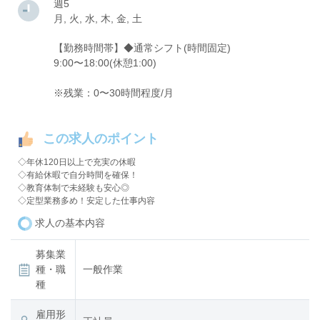
週5
月, 火, 水, 木, 金, 土
【勤務時間帯】◆通常シフト(時間固定)
9:00〜18:00(休憩1:00)
※残業：0〜30時間程度/月
この求人のポイント
◇年休120日以上で充実の休暇
◇有給休暇で自分時間を確保！
◇教育体制で未経験も安心◎
◇定型業務多め！安定した仕事内容
求人の基本内容
募集業
種・職
一般作業
種
雇用形