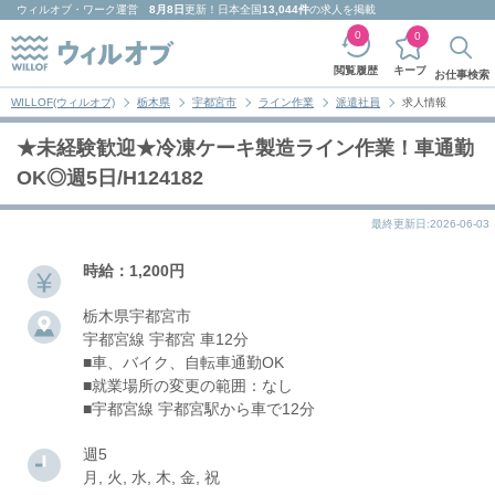
ウィルオブ・ワーク
運営
8月8日
更新！日本全国
13,044件
の求人を掲載
0
0
キープ
閲覧履歴
お仕事検索
WILLOF(ウィルオブ)
栃木県
宇都宮市
ライン作業
派遣社員
求人情報
★未経験歓迎★冷凍ケーキ製造ライン作業！車通勤
OK◎週5日/H124182
最終更新日:2026-06-03
時給：1,200円
栃木県宇都宮市
宇都宮線 宇都宮 車12分
■車、バイク、自転車通勤OK
■就業場所の変更の範囲：なし
■宇都宮線 宇都宮駅から車で12分
週5
月, 火, 水, 木, 金, 祝