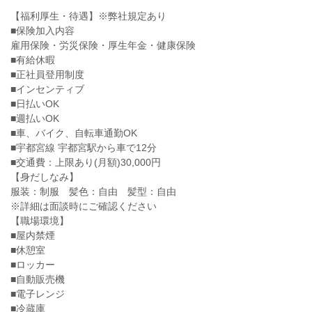
【福利厚生・待遇】※弊社規定あり
■保険加入内容
雇用保険・労災保険・厚生年金・健康保険
■有給休暇
■正社員登用制度
■インセンティブ
■日払いOK
■週払いOK
■車、バイク、自転車通勤OK
■宇都宮線 宇都宮駅から車で12分
■交通費：上限あり(月額)30,000円
【身だしなみ】
服装：制服 髪色：自由 髪型：自由
※詳細は面談時にご確認ください
【職場環境】
■屋内禁煙
■休憩室
■ロッカー
■自動販売機
■電子レンジ
■冷蔵庫