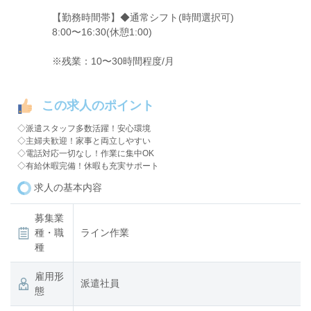
【勤務時間帯】◆通常シフト(時間選択可)
8:00〜16:30(休憩1:00)
※残業：10〜30時間程度/月
この求人のポイント
◇派遣スタッフ多数活躍！安心環境
◇主婦夫歓迎！家事と両立しやすい
◇電話対応一切なし！作業に集中OK
◇有給休暇完備！休暇も充実サポート
求人の基本内容
募集業
種・職
ライン作業
種
雇用形
派遣社員
態