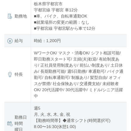
栃木県宇都宮市
宇都宮線 宇都宮 車12分
勤務地
■車、バイク、自転車通勤OK
■就業場所の変更の範囲：なし
■宇都宮線 宇都宮駅から車で12分
給与
時給：1,200円
WワークOK/ マスク・消毒OK/ シフト相談可能/
即日勤務スタート可/ 主婦(夫)歓迎/ 有給制度あ
り/ 正社員登用制度あり/ 前払い制度あり/ 土日休
み/ 長期勤務可能/ 週5日勤務/ 車通勤可/ バイク通
特長
勤可/ 自転車通勤可/ 制服あり/ 髪型自由/ オフィ
スが禁煙/ 社会保険あり/ 交通費支給/ 未経験者
OK/ 20代活躍中/ 30代活躍中/ ミドル/シニア活躍
中
週5
月, 火, 水, 木, 金, 祝
勤務日
【勤務時間帯】◆通常シフト(時間選択可)
時間
8:00〜16:30(休憩1:00)
曜日