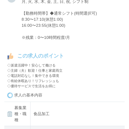
月, 火, 水, 木, 金, 土, 日, 祝, シフト制
【勤務時間帯】◆通常シフト(時間選択可)
8:30〜17:10(休憩1:00)
16:00〜23:55(休憩1:00)
※残業：0〜10時間程度/月
この求人のポイント
◇派遣活躍中！安心して働ける
◇主婦（夫）歓迎！仕事と家庭両立
◇電話対応なし！集中できる環境
◇有給休暇あり！リフレッシュも
◇優待サービスで生活をお得に
求人の基本内容
募集業
種・職
食品加工
種