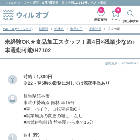
ウィルオブ・ワーク
運営
8月7日
更新！日本全国
12,912件
の求人を掲載
0
0
キープ
閲覧履歴
お仕事検索
WILLOF(ウィルオブ)
群馬県
館林市
食品加工
派遣社員
求人情報
未経験OK★食品加工スタッフ！週4日×残業少なめ♪
車通勤可能/H7102
最終更新日:2026-06-23
時給：1,300円
※22～翌5時の勤務に対しては深夜手当あり
群馬県館林市
東武伊勢崎線 館林 車15分
■車、バイク、自転車通勤OK
■就業場所の変更の範囲：なし
■東武伊勢崎線 館林駅から車で15分
週4, 週5