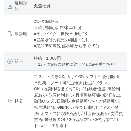
雇用形
派遣社員
態
群馬県館林市
東武伊勢崎線 館林 車15分
勤務地
■車、バイク、自転車通勤OK
■就業場所の変更の範囲：なし
■東武伊勢崎線 館林駅から車で15分
時給：1,300円
給与
※22～翌5時の勤務に対しては深夜手当あり
マスク・消毒OK/ 大手企業/ シフト相談可能/ 即
日勤務スタート可/ 主婦(夫)歓迎/ ブランク
OK（長期休暇後でもOK）/ 経験者優遇/ 有給制
度あり/ 教育体制あり/ 長期勤務可能/ 週4日以上
特長
勤務OK/ 週5日勤務/ 車通勤可/ バイク通勤可/ 自
転車通勤可/ 制服あり/ 髪型自由/ オフィスが禁
煙/ オフィスに喫煙所あり/ 社会保険あり/ 交通費
支給/ 未経験者OK/ 20代活躍中/ 30代活躍中/ ミ
ドル/シニア活躍中