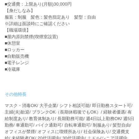
■交通費：上限あり(月額)30,000円
【身だしなみ】
服装：制服 髪色：髪色指定あり 髪型：自由
※詳細は面談時にご確認ください
【職場環境】
■屋内原則禁煙(喫煙室設置)
■休憩室
■ロッカー
■自動販売機
■電子レンジ
■冷蔵庫
その他特長
マスク・消毒OK/ 大手企業/ シフト相談可能/ 即日勤務スタート可/
主婦(夫)歓迎/ ブランクOK（長期休暇後でもOK）/ 経験者優遇/ 有
給制度あり/ 教育体制あり/ 長期勤務可能/ 週4日以上勤務OK/ 週5日
勤務/ 車通勤可/ バイク通勤可/ 自転車通勤可/ 制服あり/ 髪型自由/
オフィスが禁煙/ オフィスに喫煙所あり/ 社会保険あり/ 交通費支
給/ 未経験者OK/ 20代活躍中/ 30代活躍中/ ミドル/シニア活躍中