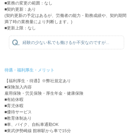
■業務の変更の範囲：なし
■契約更新：あり
(契約更新の予定はあるが、労働者の能力・勤務成績や、契約期間
満了時の業務量により判断します。)
■更新上限：なし
経験の少ない私でも働けるか不安なのですが...
待遇・福利厚生・メリット
【福利厚生・待遇】※弊社規定あり
■保険加入内容
雇用保険・労災保険・厚生年金・健康保険
■有給休暇
■育児休暇
■優待サービス
■教育体制あり
■車、バイク、自転車通勤OK
■東武伊勢崎線 館林駅から車で15分