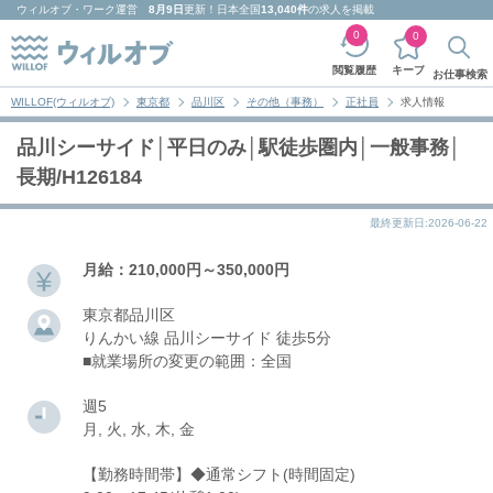
ウィルオブ・ワーク
運営
8月9日
更新！日本全国
13,040件
の求人を掲載
0
0
キープ
閲覧履歴
お仕事検索
WILLOF(ウィルオブ)
東京都
品川区
その他（事務）
正社員
求人情報
品川シーサイド│平日のみ│駅徒歩圏内│一般事務│
長期/H126184
最終更新日:2026-06-22
月給：210,000円～350,000円
東京都品川区
りんかい線 品川シーサイド 徒歩5分
■就業場所の変更の範囲：全国
週5
月, 火, 水, 木, 金
【勤務時間帯】◆通常シフト(時間固定)