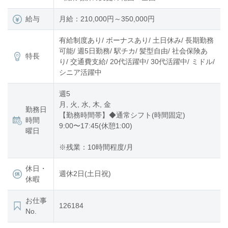
給与
月給：210,000円～350,000円
有給制度あり/ ボーナスあり/ 土日休み/ 長期勤務
可能/ 週5日勤務/ 駅チカ/ 髪型自由/ 社会保険あ
特長
り/ 交通費支給/ 20代活躍中/ 30代活躍中/ ミドル/
シニア活躍中
週5
月, 火, 水, 木, 金
勤務日
【勤務時間帯】◆通常シフト(時間固定)
時間
9:00〜17:45(休憩1:00)
曜日
※残業：10時間程度/月
休日・
週休2日(土日祝)
休暇
お仕事
126184
No.