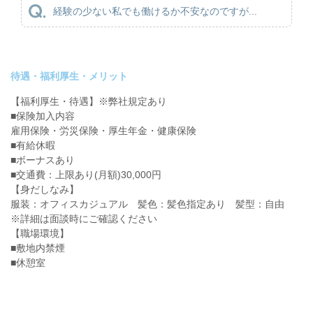
経験の少ない私でも働けるか不安なのですが...
待遇・福利厚生・メリット
【福利厚生・待遇】※弊社規定あり
■保険加入内容
雇用保険・労災保険・厚生年金・健康保険
■有給休暇
■ボーナスあり
■交通費：上限あり(月額)30,000円
【身だしなみ】
服装：オフィスカジュアル 髪色：髪色指定あり 髪型：自由
※詳細は面談時にご確認ください
【職場環境】
■敷地内禁煙
■休憩室