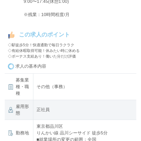
9:00〜17:45(休憩1:00)
※残業：10時間程度/月
この求人のポイント
◇駅徒歩5分！快適通勤で毎日ラクラク
◇有給休暇取得可能！休みたい時に休める
◇ボーナス支給あり！働いた分だけ評価
求人の基本内容
募集業
種・職
その他（事務）
種
雇用形
正社員
態
東京都品川区
勤務地
りんかい線 品川シーサイド 徒歩5分
■就業場所の変更の範囲：全国