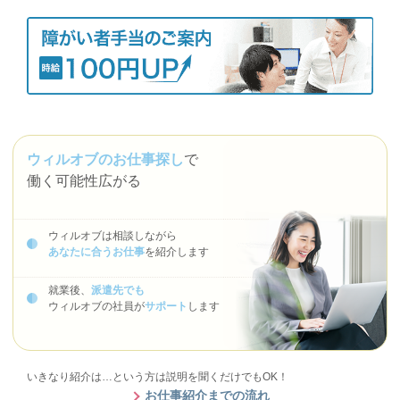
ウィルオブのお仕事探し
で
働く可能性広がる
ウィルオブは相談しながら
あなたに合うお仕事
を紹介します
就業後、
派遣先でも
ウィルオブの社員が
サポート
します
いきなり紹介は…という方は説明を聞くだけでもOK！
お仕事紹介までの流れ