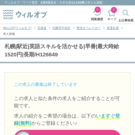
ウィルオブ・ワーク
運営
8月9日
更新！日本全国
13,040件
の求人を掲載
0
0
キープ
閲覧履歴
お仕事検索
WILLOF(ウィルオブ)
北海道
札幌市中央区
受信オペレーター
派遣社員
求人情報
札幌|駅近|英語スキルを活かせる|早番|最大時給
1520円|長期/H126649
この求人の募集は終了しています
この求人と似た条件の求人をご紹介することが可
能です。
求人の紹介をご希望の場合は、以下の
いますぐ登
録(無料)
からご登録ください♪