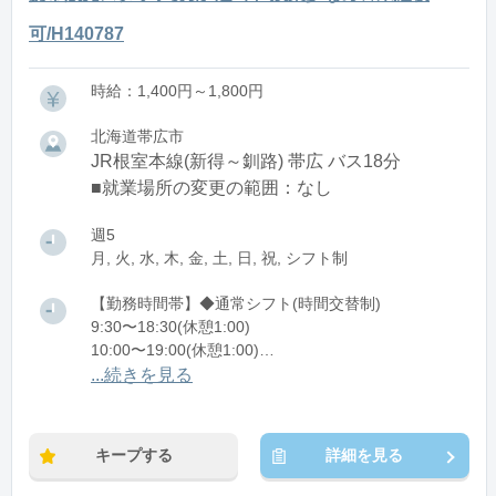
可/H140787
時給：1,400円～1,800円
北海道帯広市
JR根室本線(新得～釧路) 帯広 バス18分
■就業場所の変更の範囲：なし
週5
月, 火, 水, 木, 金, 土, 日, 祝, シフト制
【勤務時間帯】◆通常シフト(時間交替制)
9:30〜18:30(休憩1:00)
10:00〜19:00(休憩1:00)
11:00〜20:00(休憩1:00)
...続きを見る
※残業：5〜10時間程度/月
キープする
詳細を見る