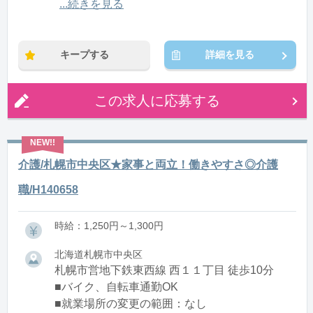
12:00〜21:00(休憩1:00)
...続きを見る
※残業：0〜10時間程度/月
キープする
詳細を見る
この求人に応募する
介護/札幌市中央区★家事と両立！働きやすさ◎介護
職/H140658
時給：1,250円～1,300円
北海道札幌市中央区
札幌市営地下鉄東西線 西１１丁目 徒歩10分
■バイク、自転車通勤OK
■就業場所の変更の範囲：なし