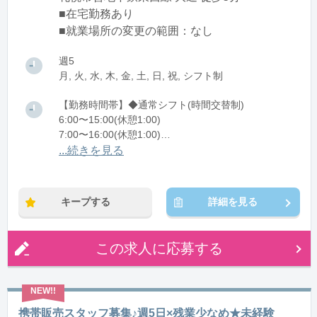
■在宅勤務あり
■就業場所の変更の範囲：なし
週5
月, 火, 水, 木, 金, 土, 日, 祝, シフト制
【勤務時間帯】◆通常シフト(時間交替制)
6:00〜15:00(休憩1:00)
7:00〜16:00(休憩1:00)
8:00〜17:00(休憩1:00)
...続きを見る
9:00〜18:00(休憩1:00)
10:00〜19:00(休憩1:00)
11:00〜20:00(休憩1:00)
キープする
詳細を見る
12:00〜21:00(休憩1:00)
13:00〜22:00(休憩1:00)
14:00〜23:00(休憩1:00)
この求人に応募する
15:00〜翌0:00(休憩1:00)
16:00〜翌1:00(休憩1:00)
※残業：5〜10時間程度/月
携帯販売スタッフ募集♪週5日×残業少なめ★未経験