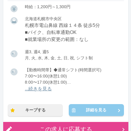
時給：1,200円～1,300円
北海道札幌市中央区
札幌市電山鼻線 西線１４条 徒歩5分
■バイク、自転車通勤OK
■就業場所の変更の範囲：なし
週3, 週4, 週5
月, 火, 水, 木, 金, 土, 日, 祝, シフト制
【勤務時間帯】◆通常シフト(時間選択可)
7:00〜16:00(休憩1:00)
8:00〜17:00(休憩1:00)
12:00〜21:00(休憩1:00)
...続きを見る
※残業：0〜10時間程度/月
キープする
詳細を見る
この求人に応募する