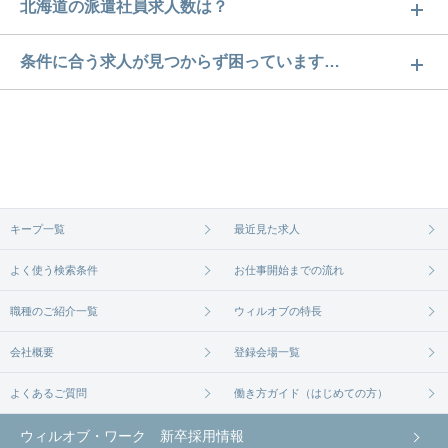
北海道の派遣社員求人数は？
北海道の派遣社員求人数は734件です。どのような求
条件に合う求人が見つからず困っています…
人があるかぜひチェックしてみてください。
ご希望の条件に合うよう、ご紹介させていただく勤
求人は
から
コチラ
務先の会社と、条件の交渉や相談をさせていただき
ます。まずは気軽にご登録ください。
無料相談の登録は
から
コチラ
キープ一覧
最近見た求人
よく使う検索条件
お仕事開始までの流れ
職種のご紹介一覧
ウィルオブの特長
会社概要
登録会場一覧
よくあるご質問
働き方ガイド（はじめての方）
ウィルオブ・ワーク 新卒採用情報