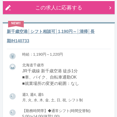
この求人に応募する
新千歳空港│シフト相談可│1,190円～│清掃│長
期/H140733
時給：1,190円～1,220円
北海道千歳市
JR千歳線 新千歳空港 徒歩1分
■車、バイク、自転車通勤OK
■就業場所の変更の範囲：なし
週3, 週4, 週5
月, 火, 水, 木, 金, 土, 日, 祝, シフト制
【勤務時間帯】◆通常シフト(時間交替制)
5:00〜14:00(休憩1:00)