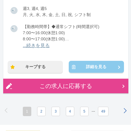
週3, 週4, 週5
月, 火, 水, 木, 金, 土, 日, 祝, シフト制
【勤務時間帯】◆通常シフト(時間選択可)
7:00〜16:00(休憩1:00)
8:00〜17:00(休憩1:00)
12:00〜21:00(休憩1:00)
...続きを見る
※残業：0〜10時間程度/月
キープする
詳細を見る
この求人に応募する
...
1
2
3
4
5
49