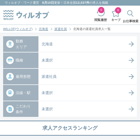
ウィルオブ・ワーク
運営
8月10日
更新！日本全国
13,037件
の求人を掲載
0
0
キープ
閲覧履歴
お仕事検索
WILLOF(ウィルオブ)
北海道
派遣社員
北海道の派遣社員求人一覧
勤務
北海道
エリア
職種
未選択
雇用形態
派遣社員
沿線・駅
未選択
こだわり
未選択
条件
求人アクセスランキング