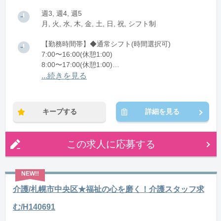
週3, 週4, 週5
月, 火, 水, 木, 金, 土, 日, 祝, シフト制
【勤務時間帯】◆通常シフト(時間選択可)
7:00〜16:00(休憩1:00)
8:00〜17:00(休憩1:00)
12:00〜21:00(休憩1:00)
...続きを見る
※残業：0〜10時間程度/月
キープする
詳細を見る
この求人に応募する
介護/札幌市中央区★福祉の心を磨く！介護スタッフ求
む/H140691