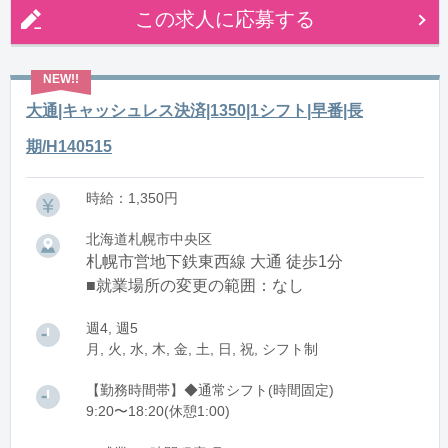
この求人に応募する
大通|キャッシュレス決済|1350|1シフト|早番|長
期/H140515
時給：1,350円
北海道札幌市中央区
札幌市営地下鉄東西線 大通 徒歩1分
■就業場所の変更の範囲：なし
週4, 週5
月, 火, 水, 木, 金, 土, 日, 祝, シフト制
【勤務時間帯】◆通常シフト(時間固定)
9:20〜18:20(休憩1:00)