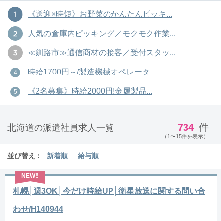
《送迎×時短》お野菜のかんたんピッキ...
人気の倉庫内ピッキング／モクモク作業...
≪釧路市≫通信商材の接客／受付スタッ...
時給1700円～/製造機械オペレータ...
《2名募集》時給2000円!金属製品...
734
件
北海道の派遣社員求人一覧
（1〜15件を表示）
並び替え：
新着順
給与順
札幌│週3OK│今だけ時給UP│衛星放送に関する問い合
わせ/H140944