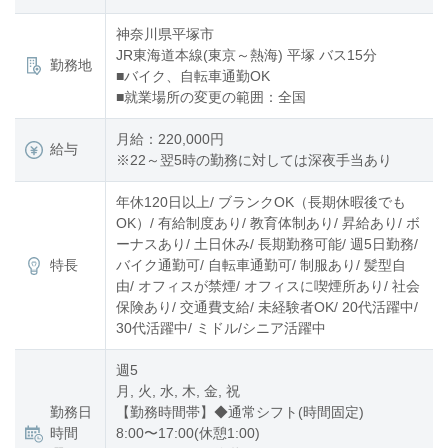
神奈川県平塚市
JR東海道本線(東京～熱海) 平塚 バス15分
勤務地
■バイク、自転車通勤OK
■就業場所の変更の範囲：全国
月給：220,000円
給与
※22～翌5時の勤務に対しては深夜手当あり
年休120日以上/ ブランクOK（長期休暇後でも
OK）/ 有給制度あり/ 教育体制あり/ 昇給あり/ ボ
ーナスあり/ 土日休み/ 長期勤務可能/ 週5日勤務/
特長
バイク通勤可/ 自転車通勤可/ 制服あり/ 髪型自
由/ オフィスが禁煙/ オフィスに喫煙所あり/ 社会
保険あり/ 交通費支給/ 未経験者OK/ 20代活躍中/
30代活躍中/ ミドル/シニア活躍中
週5
月, 火, 水, 木, 金, 祝
勤務日
【勤務時間帯】◆通常シフト(時間固定)
時間
8:00〜17:00(休憩1:00)