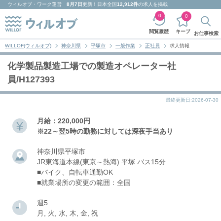
ウィルオブ・ワーク
運営
8月7日
更新！日本全国
12,912件
の求人を掲載
0
0
キープ
閲覧履歴
お仕事検索
WILLOF(ウィルオブ)
神奈川県
平塚市
一般作業
正社員
求人情報
化学製品製造工場での製造オペレーター社
員/H127393
最終更新日:2026-07-30
月給：220,000円
※22～翌5時の勤務に対しては深夜手当あり
神奈川県平塚市
JR東海道本線(東京～熱海) 平塚 バス15分
■バイク、自転車通勤OK
■就業場所の変更の範囲：全国
週5
月, 火, 水, 木, 金, 祝