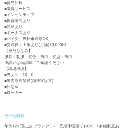
■育児休暇
■優待サービス
■インセンティブ
■教育体制あり
■昇給あり
■ボーナスあり
■バイク、自転車通勤OK
■交通費：上限あり(月額)30,000円
【身だしなみ】
服装：制服 髪色：自由 髪型：自由
※詳細は面談時にご確認ください
【職場環境】
■男女比 10：0
■屋内原則禁煙(喫煙室設置)
■休憩室
■ロッカー
その他特長
年休120日以上/ ブランクOK（長期休暇後でもOK）/ 有給制度あ