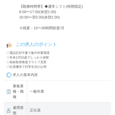
【勤務時間帯】◆通常シフト(時間固定)
8:00〜17:00(休憩1:00)
20:00〜翌5:00(休憩1:00)
※残業：10〜30時間程度/月
この求人のポイント
◇電話応対不要で集中作業環境
◇年休120日超でしっかり休暇
◇有給取得推進でライフ充実
◇社員優待で日常生活がお得
求人の基本内容
募集業
種・職
一般作業
種
雇用形
正社員
態