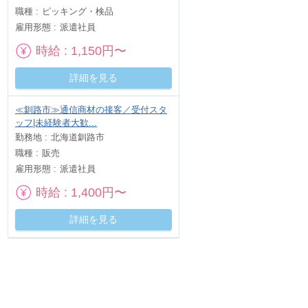
職種
ピッキング・検品
雇用形態
派遣社員
時給
1,150円〜
詳細を見る
≪釧路市≫通信商材の接客／受付スタ
ッフ|未経験者大歓...
勤務地
北海道釧路市
職種
販売
雇用形態
派遣社員
時給
1,400円〜
詳細を見る