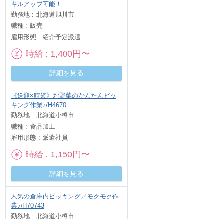
キルアップ可能！...
勤務地
北海道旭川市
職種
販売
雇用形態
紹介予定派遣
時給
1,400円〜
詳細を見る
《送迎×時短》お野菜のかんたんピッ
キング作業♪/H4670...
勤務地
北海道小樽市
職種
食品加工
雇用形態
派遣社員
時給
1,150円〜
詳細を見る
人気の倉庫内ピッキング／モクモク作
業♪/H70743
勤務地
北海道小樽市