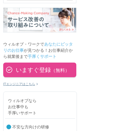
ウィルオブ・ワークで
あなたにピッタ
リのお仕事
が見つかる！お仕事紹介か
ら就業後まで
手厚くサポート
いますぐ登録
（無料）
ITエンジニアはこちら
ウィルオブなら
お仕事中も
手厚いサポート
不安な方向けの研修