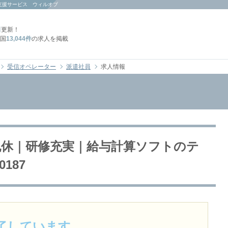
支援サービス ウィルオブ
日
更新！
国
13,044件
の求人を掲載
受信オペレーター
派遣社員
求人情報
祝休｜研修充実｜給与計算ソフトのテ
187
了しています