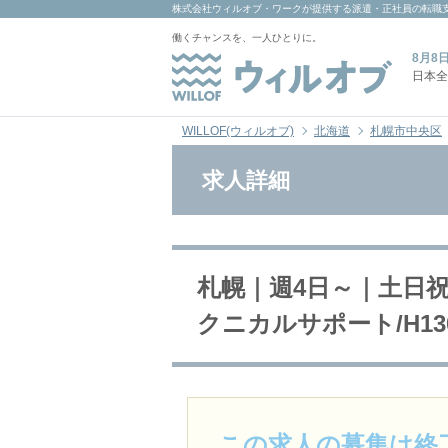
株式会社ウィルオブ・ワーク
が提供する派遣・正社員の転職
働くチャンスを、一人ひとりに。
8月8
日本全
WILLOF(ウィルオブ)
北海道
札幌市中央区
求人詳細
札幌｜週4日～｜土日
クニカルサポート/H130
この求人の募集は終