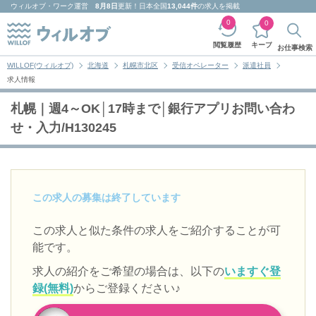
ウィルオブ・ワーク
運営
8月8日
更新！日本全国
13,044件
の求人を掲載
0
0
キープ
閲覧履歴
お仕事検索
WILLOF(ウィルオブ)
北海道
札幌市北区
受信オペレーター
派遣社員
求人情報
札幌｜週4～OK│17時まで│銀行アプリお問い合わ
せ・入力/H130245
この求人の募集は終了しています
この求人と似た条件の求人をご紹介することが可
能です。
求人の紹介をご希望の場合は、以下の
いますぐ登
録(無料)
からご登録ください♪