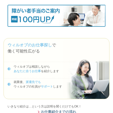
ウィルオブのお仕事探し
で
働く可能性広がる
ウィルオブは相談しながら
あなたに合うお仕事
を紹介します
就業後、
派遣先でも
ウィルオブの社員が
サポート
します
いきなり紹介は…という方は説明を聞くだけでもOK！
お仕事紹介までの流れ