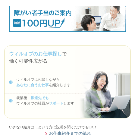
ウィルオブのお仕事探し
で
働く可能性広がる
ウィルオブは相談しながら
あなたに合うお仕事
を紹介します
就業後、
派遣先でも
ウィルオブの社員が
サポート
します
いきなり紹介は…という方は説明を聞くだけでもOK！
お仕事紹介までの流れ