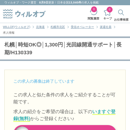
ウィルオブ・ワーク
運営
8月9日
更新！日本全国
13,040件
の求人を掲載
0
0
キープ
閲覧履歴
お仕事検索
WILLOF(ウィルオブ)
北海道
札幌市北区
受信オペレーター
派遣社員
求人情報
札幌│時短OK◎│1,300円│光回線開通サポート│長
期/H130339
この求人の募集は終了しています
この求人と似た条件の求人をご紹介することが可
能です。
求人の紹介をご希望の場合は、以下の
いますぐ登
録(無料)
からご登録ください♪