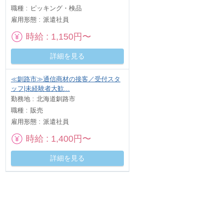
職種
ピッキング・検品
雇用形態
派遣社員
時給
1,150円〜
詳細を見る
≪釧路市≫通信商材の接客／受付スタ
ッフ|未経験者大歓...
勤務地
北海道釧路市
職種
販売
雇用形態
派遣社員
時給
1,400円〜
詳細を見る