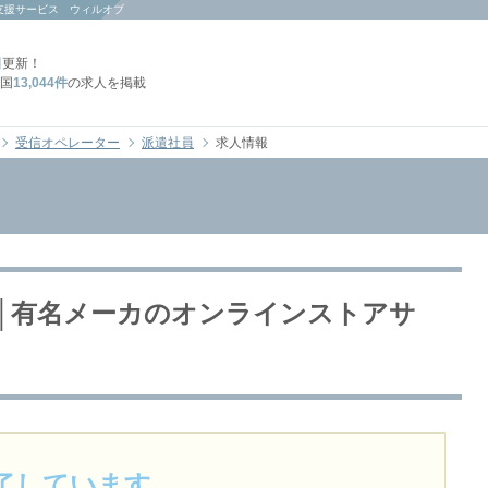
支援サービス ウィルオブ
日
更新！
国
13,044件
の求人を掲載
受信オペレーター
派遣社員
求人情報
給│有名メーカのオンラインストアサ
了しています