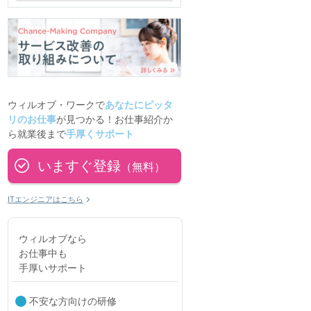
ウィルオブ・ワークで
あなたにピッタ
リのお仕事
が見つかる！お仕事紹介か
ら就業後まで
手厚くサポート
いますぐ登録
（無料）
ITエンジニアはこちら
ウィルオブなら
お仕事中も
手厚いサポート
不安な方向けの研修