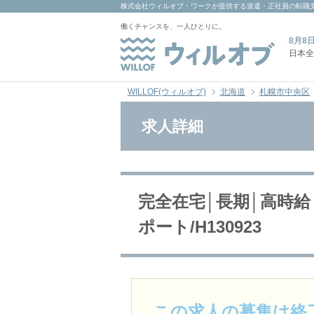
株式会社ウィルオブ・ワーク
が提供する派遣・正社員の転職
働くチャンスを、一人ひとりに。
8月8
日本全
WILLOF(ウィルオブ)
北海道
札幌市中央区
求人詳細
完全在宅│長期│高時
ポート/H130923
この求人の募集は終