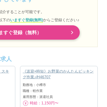
紹介することが可能です。
以下の
いますぐ登録(無料)
からご登録ください♪
ますぐ登録（無料）
求人
！スキ
《送迎×時短》お野菜のかんたんピッキン
グ作業♪/H46707
勤務地：小樽市
職種：軽作業
雇用形態：派遣社員
時給：1,150円〜