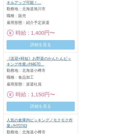
キルアップ可能！...
勤務地
北海道旭川市
職種
販売
雇用形態
紹介予定派遣
時給
1,400円〜
詳細を見る
《送迎×時短》お野菜のかんたんピッ
キング作業♪/H4670...
勤務地
北海道小樽市
職種
食品加工
雇用形態
派遣社員
時給
1,150円〜
詳細を見る
人気の倉庫内ピッキング／モクモク作
業♪/H70743
勤務地
北海道小樽市