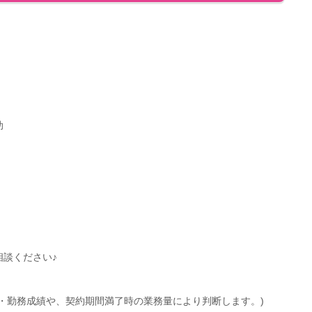
助
談ください♪
・勤務成績や、契約期間満了時の業務量により判断します。)