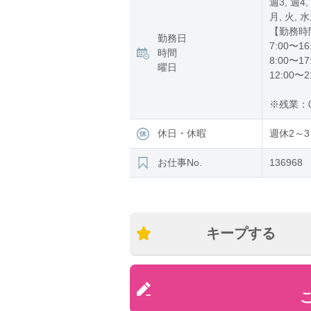
週3, 週4,
月, 火, 水
【勤務時
勤務日
7:00〜16
時間
8:00〜17
曜日
12:00〜2
※残業：0
休日・休暇
週休2～3
お仕事No.
136968
キープする