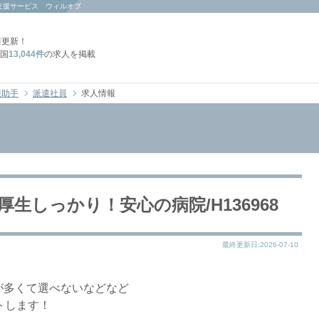
支援サービス ウィルオブ
日
更新！
国
13,044件
の求人を掲載
護助手
派遣社員
求人情報
生しっかり！安心の病院/H136968
最終更新日:2026-07-10
が多くて選べないなどなど
トします！