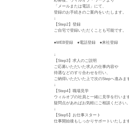
応募後、ウィルオブ・ワークより
「メールまたは電話」にて、
登録のお手続きのご案内をいたします。
↓
【Step2】登録
ご自宅で登録いただくことも可能です。
●WEB登録 ●電話登録 ●来社登録
↓
【Step3】求人のご説明
ご応募いただいた求人の仕事内容や
待遇などのすり合わせを行い、
ご納得いただいた上で次のStepへ進みま
↓
【Step4】職場見学
ウィルオブの社員と一緒に見学を行いま
疑問点があればお気軽にご相談ください
↓
【Step5】お仕事スタート
仕事開始後もしっかりサポートいたしま