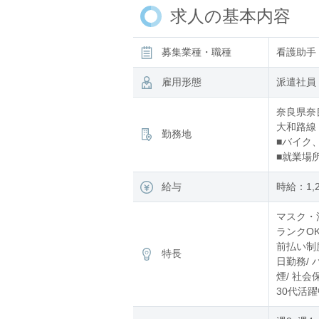
求人の基本内容
募集業種・職種
看護助手
雇用形態
派遣社員
奈良県奈
大和路線 
勤務地
■バイク
■就業場
給与
時給：1,
マスク・消
ランクOK
前払い制度
特長
日勤務/ 
煙/ 社会
30代活躍