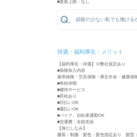
■更新上限：なし
経験の少ない私でも働けるか
待遇・福利厚生・メリット
【福利厚生・待遇】※弊社規定あり
■保険加入内容
雇用保険・労災保険・厚生年金・健康保
■有給休暇
■優待サービス
■昇給あり
■日払いOK
■週払いOK
■バイク、自転車通勤OK
■交通費：全額支給
【身だしなみ】
服装：制服 髪色：髪色指定あり 髪型