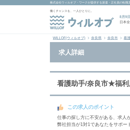
株式会社ウィルオブ・ワーク
が提供する派遣・正社員の転職
働くチャンスを、一人ひとりに。
8月9
日本全
WILLOF(ウィルオブ)
奈良県
奈良市
看
求人詳細
看護助手/奈良市★福利厚
この求人のポイント
仕事の探し方に不安がある、求人
弊社担当が1対1であなたをサポー