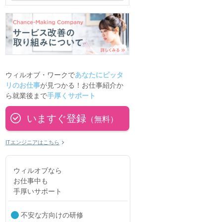
ウィルオブ・ワークで
あなたにピッタ
リのお仕事
が見つかる！お仕事紹介か
ら就業後まで
手厚くサポート
いますぐ登録
（無料）
ITエンジニアはこちら
ウィルオブなら
お仕事中も
手厚いサポート
不安な方向けの研修