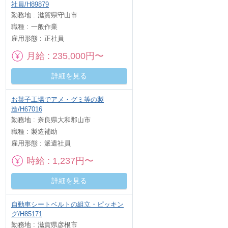
社員/H89879
勤務地
滋賀県守山市
職種
一般作業
雇用形態
正社員
月給
235,000円〜
詳細を見る
お菓子工場でアメ・グミ等の製
造/H67016
勤務地
奈良県大和郡山市
職種
製造補助
雇用形態
派遣社員
時給
1,237円〜
詳細を見る
自動車シートベルトの組立・ピッキン
グ/H85171
勤務地
滋賀県彦根市