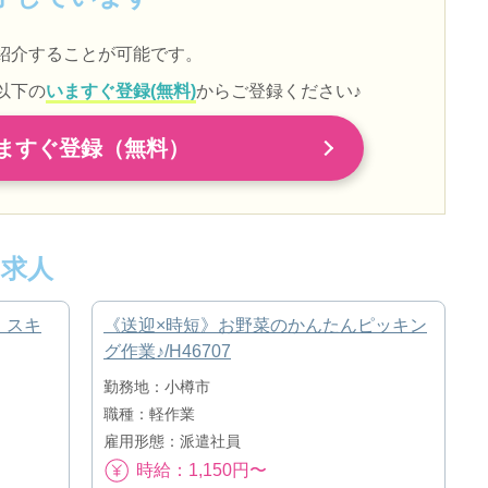
紹介することが可能です。
以下の
いますぐ登録(無料)
からご登録ください♪
ますぐ登録（無料）
求人
！スキ
《送迎×時短》お野菜のかんたんピッキン
グ作業♪/H46707
勤務地：小樽市
職種：軽作業
雇用形態：派遣社員
時給：1,150円〜