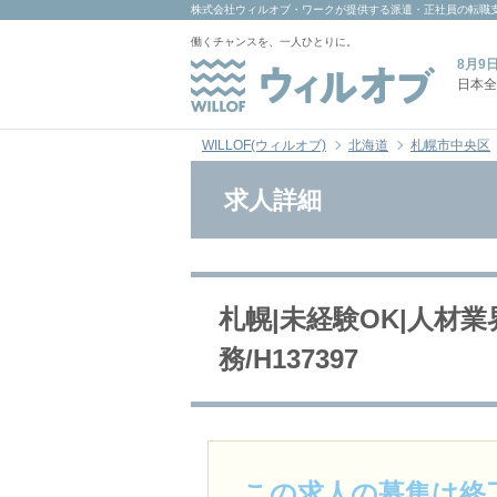
株式会社ウィルオブ・ワーク
が提供する派遣・正社員の転職
働くチャンスを、一人ひとりに。
8月9
日本全
WILLOF(ウィルオブ)
北海道
札幌市中央区
求人詳細
札幌|未経験OK|人材
務/H137397
この求人の募集は終