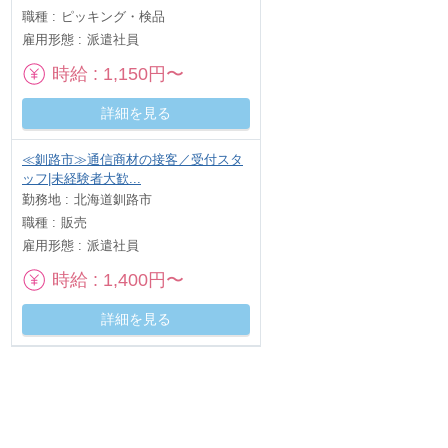
職種
ピッキング・検品
雇用形態
派遣社員
時給
1,150円〜
詳細を見る
≪釧路市≫通信商材の接客／受付スタ
ッフ|未経験者大歓...
勤務地
北海道釧路市
職種
販売
雇用形態
派遣社員
時給
1,400円〜
詳細を見る