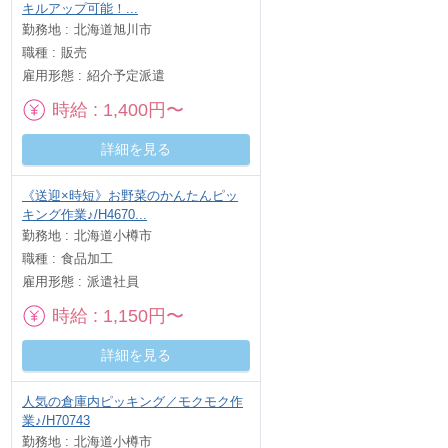
キルアップ可能！...
勤務地
北海道旭川市
職種
販売
雇用形態
紹介予定派遣
時給
1,400円〜
詳細を見る
《送迎×時短》お野菜のかんたんピッ
キング作業♪/H4670...
勤務地
北海道小樽市
職種
食品加工
雇用形態
派遣社員
時給
1,150円〜
詳細を見る
人気の倉庫内ピッキング／モクモク作
業♪/H70743
勤務地
北海道小樽市