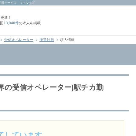
支援サービス ウィルオブ
日
更新！
国
13,040件
の求人を掲載
受信オペレーター
派遣社員
求人情報
業界の受信オペレーター|駅チカ勤
了しています