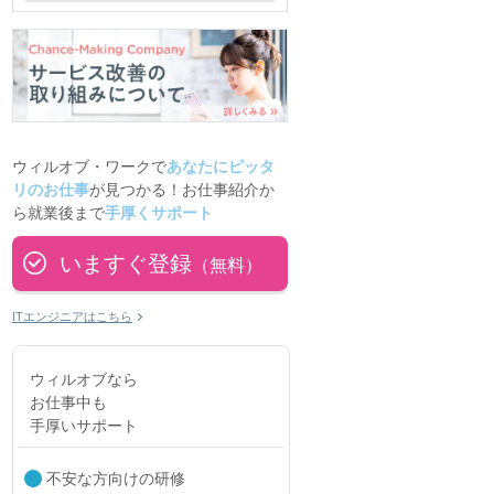
ウィルオブ・ワークで
あなたにピッタ
リのお仕事
が見つかる！お仕事紹介か
ら就業後まで
手厚くサポート
いますぐ登録
（無料）
ITエンジニアはこちら
ウィルオブなら
お仕事中も
手厚いサポート
不安な方向けの研修