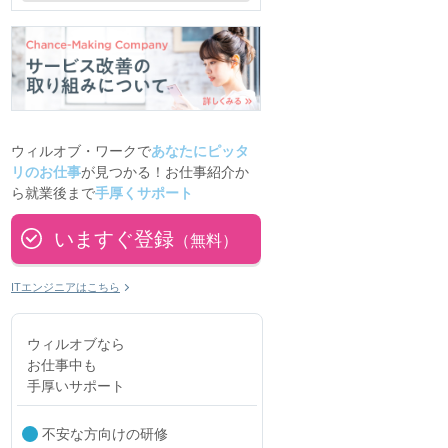
ウィルオブ・ワークで
あなたにピッタ
リのお仕事
が見つかる！お仕事紹介か
ら就業後まで
手厚くサポート
いますぐ登録
（無料）
ITエンジニアはこちら
ウィルオブなら
お仕事中も
手厚いサポート
不安な方向けの研修