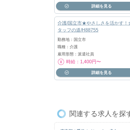
詳細を見る
介護/国立市★やさしさを活かす！
タッフの道/H88755
勤務地：国立市
職種：介護
雇用形態：派遣社員
時給：1,400円〜
詳細を見る
関連する求人を探