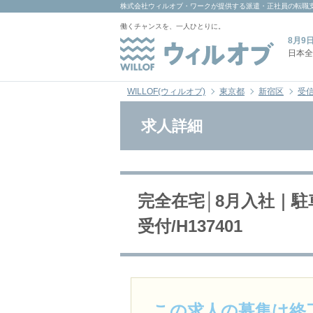
株式会社ウィルオブ・ワーク
が提供する派遣・正社員の転職
働くチャンスを、一人ひとりに。
8月9
日本全
WILLOF(ウィルオブ)
東京都
新宿区
受
求人詳細
完全在宅│8月入社｜
受付/H137401
この求人の募集は終