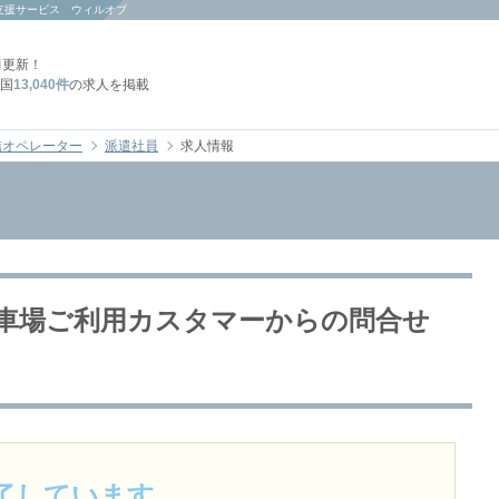
支援サービス ウィルオブ
日
更新！
国
13,040件
の求人を掲載
信オペレーター
派遣社員
求人情報
駐車場ご利用カスタマーからの問合せ
了しています