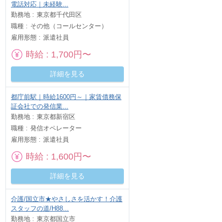
電話対応｜未経験...
勤務地
東京都千代田区
職種
その他（コールセンター）
雇用形態
派遣社員
時給
1,700円〜
詳細を見る
都庁前駅｜時給1600円～｜家賃債務保
証会社での発信業...
勤務地
東京都新宿区
職種
発信オペレーター
雇用形態
派遣社員
時給
1,600円〜
詳細を見る
介護/国立市★やさしさを活かす！介護
スタッフの道/H88...
勤務地
東京都国立市