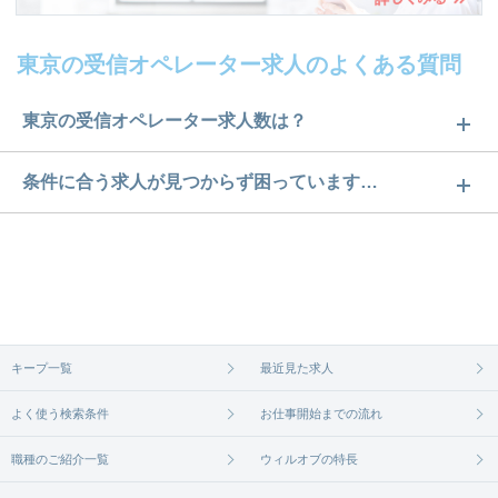
東京の受信オペレーター求人のよくある質問
東京の受信オペレーター求人数は？
東京の受信オペレーター求人数は135件です。どのよ
条件に合う求人が見つからず困っています…
うな求人があるかぜひチェックしてみてください。
ご希望の条件に合うよう、ご紹介させていただく勤
求人は
から
コチラ
務先の会社と、条件の交渉や相談をさせていただき
ます。まずは気軽にご登録ください。
無料相談の登録は
から
コチラ
キープ一覧
最近見た求人
よく使う検索条件
お仕事開始までの流れ
職種のご紹介一覧
ウィルオブの特長