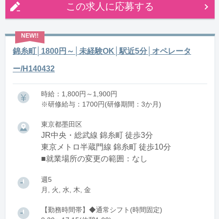
この求人に応募する
錦糸町│1800円～│未経験OK│駅近5分│オペレータ
ー/H140432
時給：1,800円～1,900円
※研修給与：1700円(研修期間：3か月)
東京都墨田区
JR中央・総武線 錦糸町 徒歩3分
東京メトロ半蔵門線 錦糸町 徒歩10分
■就業場所の変更の範囲：なし
週5
月, 火, 水, 木, 金
【勤務時間帯】◆通常シフト(時間固定)