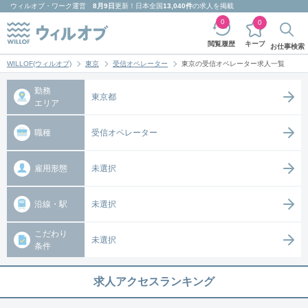
ウィルオブ・ワーク
運営
8月9日
更新！日本全国
13,040件
の求人を掲載
0
0
キープ
閲覧履歴
お仕事検索
WILLOF(ウィルオブ)
東京
受信オペレーター
東京の受信オペレーター求人一覧
勤務
東京都
エリア
職種
受信オペレーター
雇用形態
未選択
沿線・駅
未選択
こだわり
未選択
条件
求人アクセスランキング