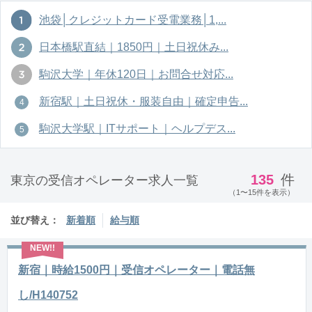
池袋│クレジットカード受電業務│1,...
日本橋駅直結｜1850円｜土日祝休み...
駒沢大学｜年休120日｜お問合せ対応...
新宿駅｜土日祝休・服装自由｜確定申告...
駒沢大学駅｜ITサポート｜ヘルプデス...
135
件
東京の受信オペレーター求人一覧
（1〜15件を表示）
並び替え：
新着順
給与順
新宿｜時給1500円｜受信オペレーター｜電話無
し/H140752