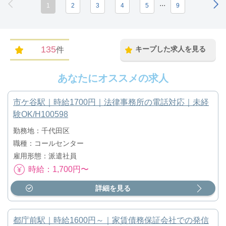
...
1
2
3
4
5
9
135
キープした求人を見る
件
あなたにオススメの求人
市ケ谷駅｜時給1700円｜法律事務所の電話対応｜未経
験OK/H100598
勤務地：千代田区
職種：コールセンター
雇用形態：派遣社員
時給：1,700円〜
詳細を見る
都庁前駅｜時給1600円～｜家賃債務保証会社での発信