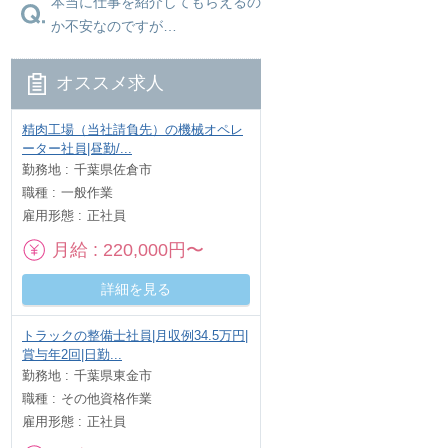
本当に仕事を紹介してもらえるの
か不安なのですが…
オススメ求人
精肉工場（当社請負先）の機械オペレ
ーター社員|昼勤/...
勤務地
千葉県佐倉市
職種
一般作業
雇用形態
正社員
月給
220,000円〜
詳細を見る
トラックの整備士社員|月収例34.5万円|
賞与年2回|日勤...
勤務地
千葉県東金市
職種
その他資格作業
雇用形態
正社員