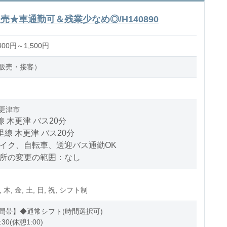
★車通勤可＆残業少なめ◎/H140890
00円～1,500円
販売・接客）
更津市
線 木更津 バス20分
里線 木更津 バス20分
バイク、自転車、送迎バス通勤OK
場所の変更の範囲：なし
, 木, 金, 土, 日, 祝, シフト制
間帯】◆通常シフト(時間選択可)
:30(休憩1:00)