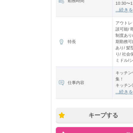
勤務時間
10:30〜1
11:30〜2
...続き
※残業：
アウトレ
談可能/ 
制度あり/
特長
期勤務可能
あり/ 髪
り/ 社会
ミドル/
キッチン
集！
仕事内容
キッチン
...続き
店舗によ
製品レン
キープする
【仕事内
◆接客・