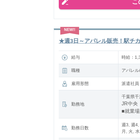
こ
★週3日～アパレル販売！駅チカ×
給与
時給：1,3
職種
アパレル
雇用形態
派遣社員
千葉県千
JR中央
勤務地
■就業
週3, 週4,
勤務日数
月, 火, 水