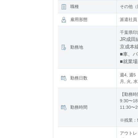
職種
その他（
雇用形態
派遣社員
千葉県印
JR成田
京成本線
勤務地
■車、
■就業
週4, 週5
勤務日数
月, 火, 水
【勤務時
9:30〜18
勤務時間
11:30〜2
※残業：
アウトレ