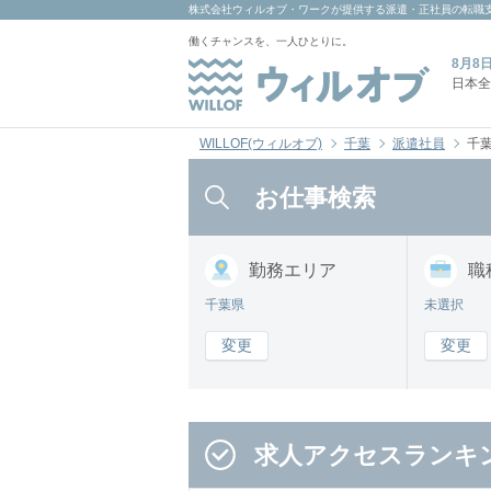
株式会社ウィルオブ・ワーク
が提供する派遣・正社員の転職
働くチャンスを、一人ひとりに。
8月8
日本全
WILLOF(ウィルオブ)
千葉
派遣社員
千
お仕事検索
勤務
エリア
職
千葉県
未選択
変更
変更
求人アクセスランキ