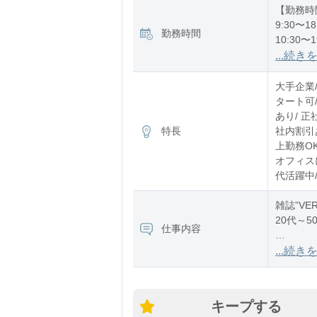
【勤務時
9:30〜18
勤務時間
10:30〜1
11:30〜2
...続き
※残業：
大手企業
※時短：
タート可
あり/ 正
特長
社内割引あ
上勤務OK
オフィスに
代活躍中/
雑誌”V
20代～
仕事内容
・接客お
...続き
・お会計
・ポイン
・商品補
キープする
・在庫棚