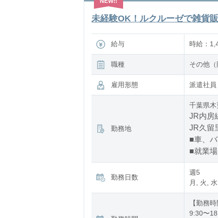
未経験OK！ルクルーゼで雑貨販売
給与
時給：1,4
職種
その他（
雇用形態
派遣社員
千葉県木
JR内房
JR久留
勤務地
■車、
■就業
週5
勤務日数
月, 火, 水
【勤務時
9:30〜18