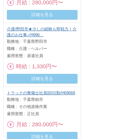
月給
280,000円〜
詳細を見る
介護/野田市★少しの経験も即戦力！介
護のお仕事♪/H996...
勤務地
千葉県野田市
職種
介護・ヘルパー
雇用形態
派遣社員
時給
1,330円〜
詳細を見る
トラックの整備士社員回|日勤/H69668
勤務地
千葉県柏市
職種
その他資格作業
雇用形態
正社員
月給
280,000円〜
詳細を見る