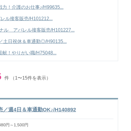
介護のお仕事♪/H99635...
接客販売/H101212...
ル アパレル接客販売/H101227...
日祝休＆車通勤◎/H90135...
やりがい職/H75048...
5
件
（1〜15件を表示）
4日＆車通勤OK♪/H140892
80円～1,500円