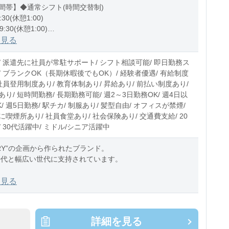
間帯】◆通常シフト(時間交替制)
:30(休憩1:00)
9:30(休憩1:00)
0:30(休憩1:00)
を見る
5〜10時間程度/月
/ 派遣先に社員が常駐サポート/ シフト相談可能/ 即日勤務ス
1日6時間から勤務可能
/ ブランクOK（長期休暇後でもOK）/ 経験者優遇/ 有給制度
社員登用制度あり/ 教育体制あり/ 昇給あり/ 前払い制度あり/
り/ 短時間勤務/ 長期勤務可能/ 週2～3日勤務OK/ 週4日以
/ 週5日勤務/ 駅チカ/ 制服あり/ 髪型自由/ オフィスが禁煙/
喫煙所あり/ 社員食堂あり/ 社会保険あり/ 交通費支給/ 20
 30代活躍中/ ミドル/シニア活躍中
ERY”の企画から作られたブランド。
50代と幅広い世代に支持されています。
よび販売
を見る
トカード案内
充
詳細を見る
卸