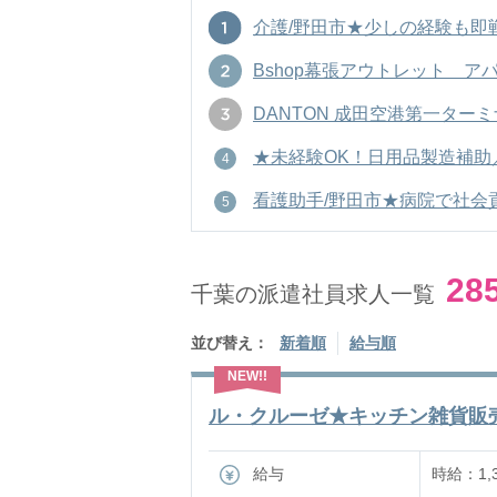
介護/野田市★少しの経験も即戦力！
Bshop幕張アウトレット アパレル
DANTON 成田空港第一ターミナ
★未経験OK！日用品製造補助／土
看護助手/野田市★病院で社会貢献！
28
千葉の派遣社員求人一覧
並び替え：
新着順
給与順
ル・クルーゼ★キッチン雑貨販売／週
給与
時給：1,3