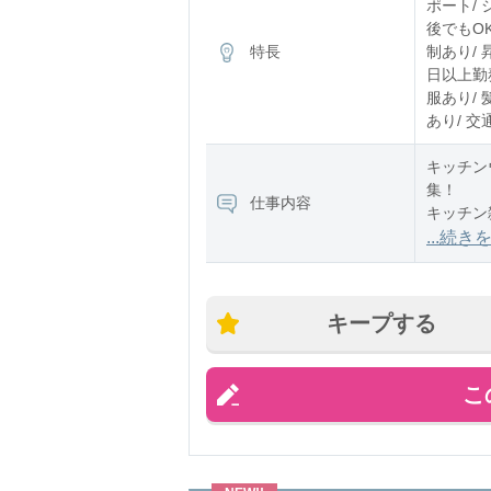
ポート/
後でもOK
特長
制あり/ 
日以上勤務
服あり/ 
あり/ 交
キッチン
集！
仕事内容
キッチン
...続き
店舗によ
製品レン
キープする
【仕事内
◆接客・
こ