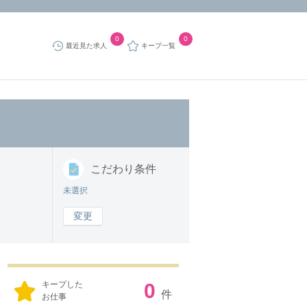
0
0
最近見た求人
キープ一覧
こだわり
条件
未選択
変更
キープした
0
件
お仕事