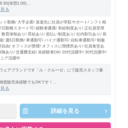
9:30(休憩1:00)
0:30(休憩1:00)
を見る
0〜9時間程度/月
ット勤務/ 大手企業/ 派遣先に社員が常駐サポート/ シフト相
即日勤務スタート可/ 経験者優遇/ 有給制度あり/ 正社員登用
 教育体制あり/ 昇給あり/ 前払い制度あり/ 社内割引あり/ 長
/ 週5日勤務/ 車通勤可/ バイク通勤可/ 自転車通勤可/ 制服
型自由/ オフィスが禁煙/ オフィスに喫煙所あり/ 社員食堂あ
保険あり/ 交通費支給/ 未経験者OK/ 20代活躍中/ 30代活躍中/
シニア活躍中
ウェアブランドです「ル・クルーゼ」にて販売スタッフ募
雑貨販売未経験でもOKです！
を見る
って勤務日数相談可♪
タルもあり☆彡
詳細を見る
容 】