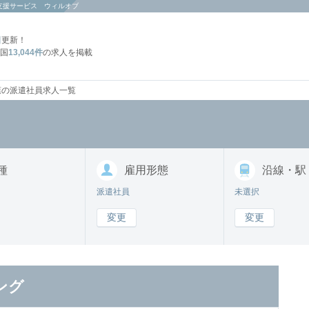
支援サービス ウィルオブ
日
更新！
国
13,044件
の求人を掲載
葉の派遣社員求人一覧
種
雇用形態
沿線・駅
派遣社員
未選択
変更
変更
ング