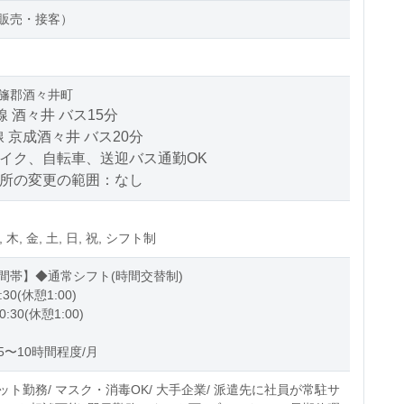
販売・接客）
旛郡酒々井町
線 酒々井 バス15分
 京成酒々井 バス20分
バイク、自転車、送迎バス通勤OK
場所の変更の範囲：なし
, 木, 金, 土, 日, 祝, シフト制
間帯】◆通常シフト(時間交替制)
:30(休憩1:00)
0:30(休憩1:00)
5〜10時間程度/月
ット勤務/ マスク・消毒OK/ 大手企業/ 派遣先に社員が常駐サ