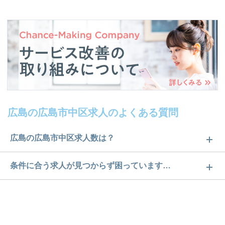
広島の広島市中区求人のよくある質問
広島の広島市中区求人数は？
広島の広島市中区求人数は19件です。どのような求
条件に合う求人が見つからず困っています…
人があるかぜひチェックしてみてください。
ご希望の条件に合うよう、ご紹介させていただく勤
求人は
から
コチラ
務先の会社と、条件の交渉や相談をさせていただき
ます。まずは気軽にご登録ください。