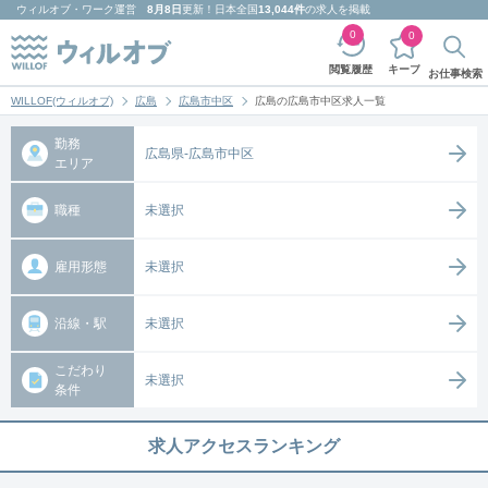
ウィルオブ・ワーク
運営
8月8日
更新！日本全国
13,044件
の求人を掲載
0
0
キープ
閲覧履歴
お仕事検索
WILLOF(ウィルオブ)
広島
広島市中区
広島の広島市中区求人一覧
勤務
広島県-広島市中区
エリア
職種
未選択
雇用形態
未選択
沿線・駅
未選択
こだわり
未選択
条件
求人アクセスランキング