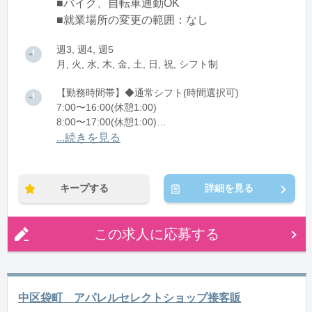
■バイク、自転車通勤OK
■就業場所の変更の範囲：なし
週3, 週4, 週5
月, 火, 水, 木, 金, 土, 日, 祝, シフト制
【勤務時間帯】◆通常シフト(時間選択可)
7:00〜16:00(休憩1:00)
8:00〜17:00(休憩1:00)
12:00〜21:00(休憩1:00)
...続きを見る
※残業：0〜10時間程度/月
キープする
詳細を見る
この求人に応募する
中区袋町 アパレルセレクトショップ接客販