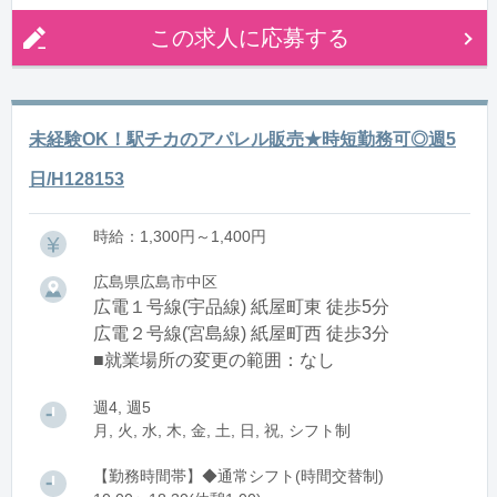
この求人に応募する
未経験OK！駅チカのアパレル販売★時短勤務可◎週5
日/H128153
時給：1,300円～1,400円
広島県広島市中区
広電１号線(宇品線) 紙屋町東 徒歩5分
広電２号線(宮島線) 紙屋町西 徒歩3分
■就業場所の変更の範囲：なし
週4, 週5
月, 火, 水, 木, 金, 土, 日, 祝, シフト制
【勤務時間帯】◆通常シフト(時間交替制)