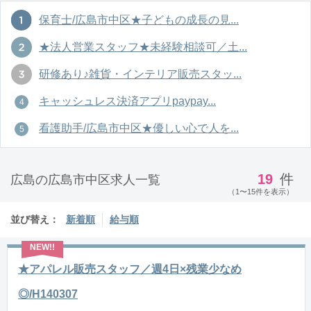
保育士/広島市中区★子どもの成長の見...
★法人営業スタッフ★未経験相談可／土...
研修あり♪雑貨・インテリア販売スタッ...
キャッシュレス決済アプリpaypay...
看護助手/広島市中区★優しい心で人を...
19
件
広島の広島市中区求人一覧
（1〜15件を表示）
並び替え：
新着順
給与順
★アパレル販売スタッフ／週4日×残業少なめ
◎/H140307