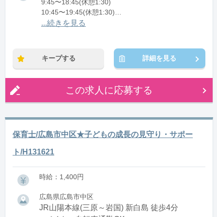
9:45〜18:45(休憩1:30)
10:45〜19:45(休憩1:30)
11:00〜20:00(休憩1:30)
...続きを見る
※残業：0〜5時間程度/月
キープする
詳細を見る
この求人に応募する
保育士/広島市中区★子どもの成長の見守り・サポー
ト/H131621
時給：1,400円
広島県広島市中区
JR山陽本線(三原～岩国) 新白島 徒歩4分