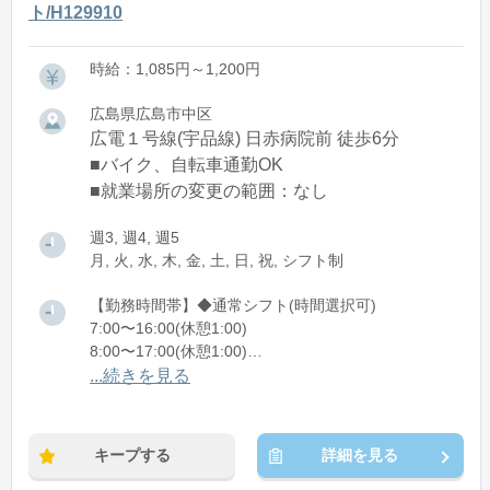
ト/H129910
時給：1,085円～1,200円
広島県広島市中区
広電１号線(宇品線) 日赤病院前 徒歩6分
■バイク、自転車通勤OK
■就業場所の変更の範囲：なし
週3, 週4, 週5
月, 火, 水, 木, 金, 土, 日, 祝, シフト制
【勤務時間帯】◆通常シフト(時間選択可)
7:00〜16:00(休憩1:00)
8:00〜17:00(休憩1:00)
12:00〜21:00(休憩1:00)
...続きを見る
※残業：0〜10時間程度/月
キープする
詳細を見る