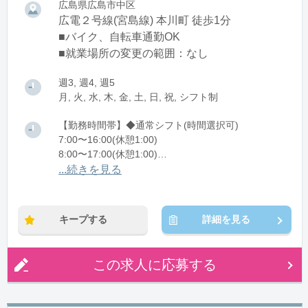
広島県広島市中区
広電２号線(宮島線) 本川町 徒歩1分
■バイク、自転車通勤OK
■就業場所の変更の範囲：なし
週3, 週4, 週5
月, 火, 水, 木, 金, 土, 日, 祝, シフト制
【勤務時間帯】◆通常シフト(時間選択可)
7:00〜16:00(休憩1:00)
8:00〜17:00(休憩1:00)
12:00〜21:00(休憩1:00)
...続きを見る
※残業：0〜10時間程度/月
キープする
詳細を見る
この求人に応募する