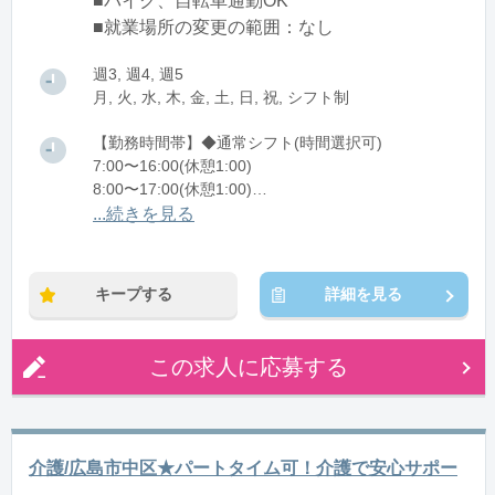
■バイク、自転車通勤OK
■就業場所の変更の範囲：なし
週3, 週4, 週5
月, 火, 水, 木, 金, 土, 日, 祝, シフト制
【勤務時間帯】◆通常シフト(時間選択可)
7:00〜16:00(休憩1:00)
8:00〜17:00(休憩1:00)
12:00〜21:00(休憩1:00)
...続きを見る
※残業：0〜10時間程度/月
キープする
詳細を見る
この求人に応募する
介護/広島市中区★パートタイム可！介護で安心サポー