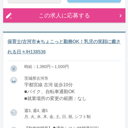
この求人に応募する
保育士/古河市★ちょこっと勤務OK！乳児の笑顔に癒さ
れる日々/H138536
時給：1,380円～1,500円
茨城県古河市
宇都宮線 古河 徒歩10分
■バイク、自転車通勤OK
■就業場所の変更の範囲：なし
週3, 週4, 週5
月, 火, 水, 木, 金, 土, 日, 祝, シフト制