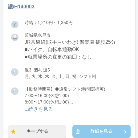
護/H140003
時給：1,210円～1,350円
茨城県水戸市
JR常磐線(取手～いわき) 偕楽園 徒歩25分
■バイク、自転車通勤OK
■就業場所の変更の範囲：なし
週3, 週4, 週5
月, 火, 水, 木, 金, 土, 日, 祝, シフト制
【勤務時間帯】◆通常シフト(時間選択可)
7:00〜16:00(休憩1:00)
8:00〜17:00(休憩1:00)
12:00〜21:00(休憩1:00)
...続きを見る
※残業：0〜10時間程度/月
キープする
詳細を見る