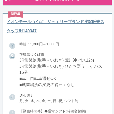
イオンモールつくば ジュエリーブランド接客販売ス
タッフ/H140347
時給：1,300円～1,500円
茨城県つくば市
JR常磐線(取手～いわき) 荒川沖 バス12分
JR常磐線(取手～いわき) ひたち野うしく バス
15分
■車、自転車通勤OK
■就業場所の変更の範囲：なし
週4, 週5
月, 火, 水, 木, 金, 土, 日, 祝, シフト制
【勤務時間帯】◆通常シフト(時間交替制)