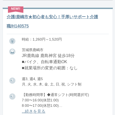
介護/鹿嶋市★初心者も安心！手厚いサポート介護
職/H140575
時給：1,260円～1,520円
茨城県鹿嶋市
JR鹿島線 鹿島神宮 徒歩18分
■バイク、自転車通勤OK
■就業場所の変更の範囲：なし
週3, 週4, 週5
月, 火, 水, 木, 金, 土, 日, 祝, シフト制
【勤務時間帯】◆通常シフト(時間選択可)
7:00〜16:00(休憩1:00)
8:00〜17:00(休憩1:00)
12:00〜21:00(休憩1:00)
...続きを見る