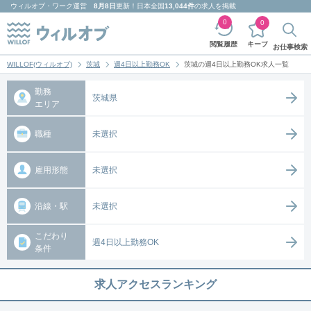
ウィルオブ・ワーク
運営
8月8日
更新！日本全国
13,044件
の求人を掲載
0
0
キープ
閲覧履歴
お仕事検索
WILLOF(ウィルオブ)
茨城
週4日以上勤務OK
茨城の週4日以上勤務OK求人一覧
勤務
茨城県
エリア
職種
未選択
雇用形態
未選択
沿線・駅
未選択
こだわり
週4日以上勤務OK
条件
求人アクセスランキング