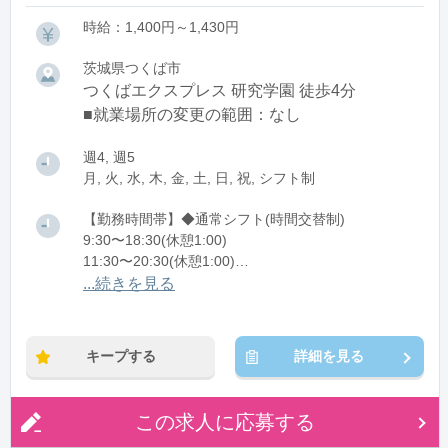
時給：1,400円～1,430円
茨城県つくば市
つくばエクスプレス 研究学園 徒歩4分
■就業場所の変更の範囲：なし
週4, 週5
月, 火, 水, 木, 金, 土, 日, 祝, シフト制
【勤務時間帯】◆通常シフト(時間交替制)
9:30〜18:30(休憩1:00)
11:30〜20:30(休憩1:00)
12:30〜21:30(休憩1:00)
...続きを見る
※残業：0〜5時間程度/月
キープする
詳細を見る
この求人に応募する