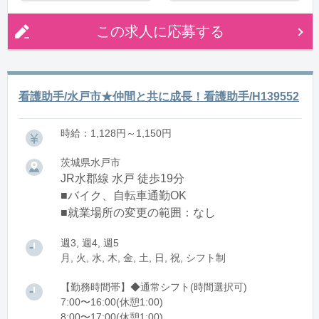
この求人に応募する
看護助手/水戸市★仲間と共に成長！看護助手/H139552
時給：1,128円～1,150円
茨城県水戸市
JR水郡線 水戸 徒歩19分
■バイク、自転車通勤OK
■就業場所の変更の範囲：なし
週3, 週4, 週5
月, 火, 水, 木, 金, 土, 日, 祝, シフト制
【勤務時間帯】◆通常シフト(時間選択可)
7:00〜16:00(休憩1:00)
8:00〜17:00(休憩1:00)