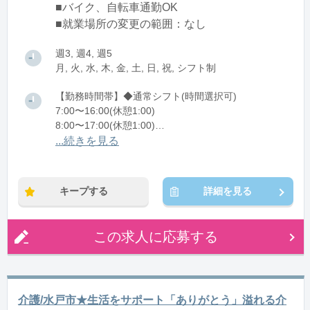
■バイク、自転車通勤OK
■就業場所の変更の範囲：なし
週3, 週4, 週5
月, 火, 水, 木, 金, 土, 日, 祝, シフト制
【勤務時間帯】◆通常シフト(時間選択可)
7:00〜16:00(休憩1:00)
8:00〜17:00(休憩1:00)
12:00〜21:00(休憩1:00)
...続きを見る
※残業：0〜10時間程度/月
キープする
詳細を見る
この求人に応募する
介護/水戸市★生活をサポート「ありがとう」溢れる介