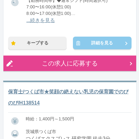
【勤務時間帯】◆通常シフト(時間選択可)
7:00〜16:00(休憩1:00)
8:00〜17:00(休憩1:00)
12:00〜21:00(休憩1:00)
...続きを見る
※残業：0〜10時間程度/月
キープする
詳細を見る
この求人に応募する
保育士/つくば市★笑顔の絶えない乳児の保育園でのび
のび/H138514
時給：1,400円～1,500円
茨城県つくば市
つくばエクスプレス 研究学園 徒歩3分