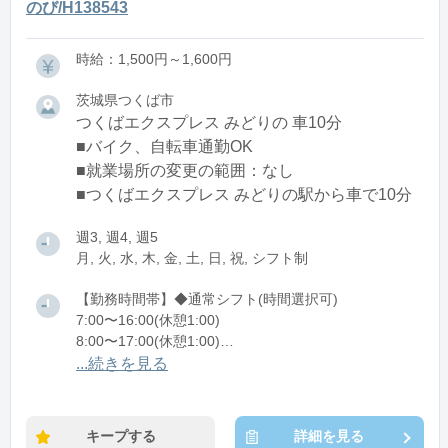
のび/H138543
時給：1,500円～1,600円
茨城県つくば市
つくばエクスプレス みどりの 車10分
■バイク、自転車通勤OK
■就業場所の変更の範囲：なし
■つくばエクスプレス みどりの駅から車で10分
週3, 週4, 週5
月, 火, 水, 木, 金, 土, 日, 祝, シフト制
【勤務時間帯】◆通常シフト(時間選択可)
7:00〜16:00(休憩1:00)
8:00〜17:00(休憩1:00)
12:00〜21:00(休憩1:00)
...続きを見る
※残業：0〜10時間程度/月
キープする
詳細を見る