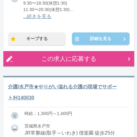
9:30〜18:30(休憩1:30)
11:30〜20:30(休憩1:30)
12:30〜21:30(休憩1:30)
...続きを見る
※残業：0〜10時間程度/月
キープする
詳細を見る
この求人に応募する
介護/水戸市★やりがい溢れる介護の現場でサポー
ト/H140030
時給：1,300円～1,400円
茨城県水戸市
JR常磐線(取手～いわき) 偕楽園 徒歩25分