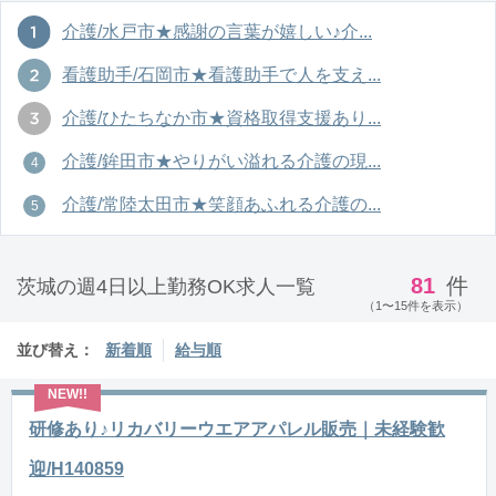
介護/水戸市★感謝の言葉が嬉しい♪介...
看護助手/石岡市★看護助手で人を支え...
介護/ひたちなか市★資格取得支援あり...
介護/鉾田市★やりがい溢れる介護の現...
介護/常陸太田市★笑顔あふれる介護の...
81
件
茨城の週4日以上勤務OK求人一覧
（1〜15件を表示）
並び替え：
新着順
給与順
研修あり♪リカバリーウエアアパレル販売｜未経験歓
迎/H140859