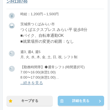
ン/H138746
時給：1,200円～1,500円
茨城県つくばみらい市
つくばエクスプレス みらい平 徒歩8分
■バイク、自転車通勤OK
■就業場所の変更の範囲：なし
週3, 週4, 週5
月, 火, 水, 木, 金, 土, 日, 祝, シフト制
【勤務時間帯】◆通常シフト(時間選択可)
7:00〜16:00(休憩1:00)
8:00〜17:00(休憩1:00)
12:00〜21:00(休憩1:00)
...続きを見る
※残業：0〜10時間程度/月
キープする
詳細を見る