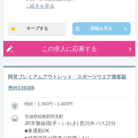
12:00〜21:00(休憩1:00)
...続きを見る
※残業：0〜10時間程度/月
キープする
詳細を見る
この求人に応募する
阿見プレミアムアウトレット スポーツウエア接客販
売/H139388
時給：1,300円～1,400円
茨城県稲敷郡阿見町
JR常磐線(取手～いわき) 荒川沖 バス22分
■車通勤OK