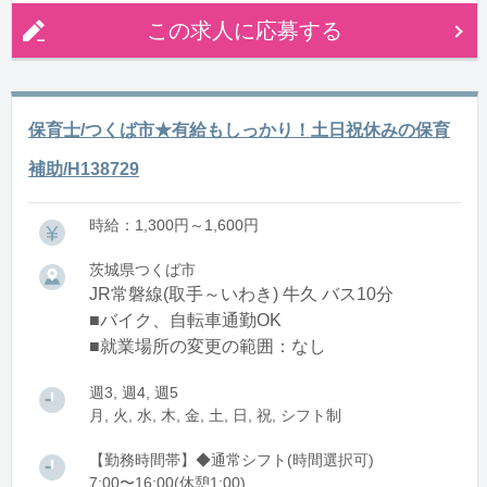
この求人に応募する
保育士/つくば市★有給もしっかり！土日祝休みの保育
補助/H138729
時給：1,300円～1,600円
茨城県つくば市
JR常磐線(取手～いわき) 牛久 バス10分
■バイク、自転車通勤OK
■就業場所の変更の範囲：なし
週3, 週4, 週5
月, 火, 水, 木, 金, 土, 日, 祝, シフト制
【勤務時間帯】◆通常シフト(時間選択可)
7:00〜16:00(休憩1:00)