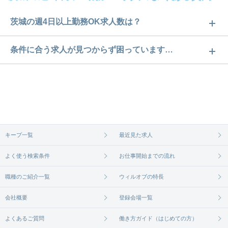
茨城の週4日以上勤務OK求人数は？
茨城の週4日以上勤務OK求人数は81件です。どのよ
条件に合う求人が見つからず困っています…
うな求人があるかぜひチェックしてみてください。
ご希望の条件に合うよう、ご紹介させていただく勤
求人は
から
コチラ
務先の会社と、条件の交渉や相談をさせていただき
ます。まずは気軽にご登録ください。
無料相談の登録は
から
コチラ
キープ一覧
最近見た求人
よく使う検索条件
お仕事開始までの流れ
職種のご紹介一覧
ウィルオブの特長
会社概要
登録会場一覧
よくあるご質問
働き方ガイド（はじめての方）