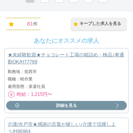
81
キープした求人を見る
件
あなたにオススメの求人
★未経験歓迎★チョコレート工場の箱詰め・検品♪車通
勤OK/H77769
勤務地：筑西市
職種：軽作業
雇用形態：派遣社員
時給：1,215円〜
詳細を見る
介護/水戸市★感謝の言葉が嬉しい♪介護で活躍しよ
う/H96964