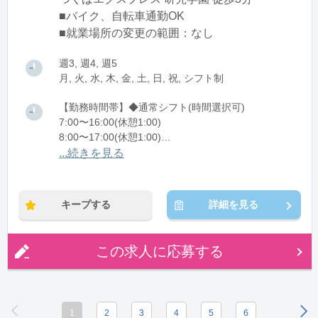
■バイク、自転車通勤OK
■就業場所の変更の範囲：なし
週3, 週4, 週5
月, 火, 水, 木, 金, 土, 日, 祝, シフト制
【勤務時間帯】◆通常シフト(時間選択可)
7:00〜16:00(休憩1:00)
8:00〜17:00(休憩1:00)
12:00〜21:00(休憩1:00)
...続きを見る
※残業：0〜10時間程度/月
キープする
詳細を見る
この求人に応募する
1
2
3
4
5
6