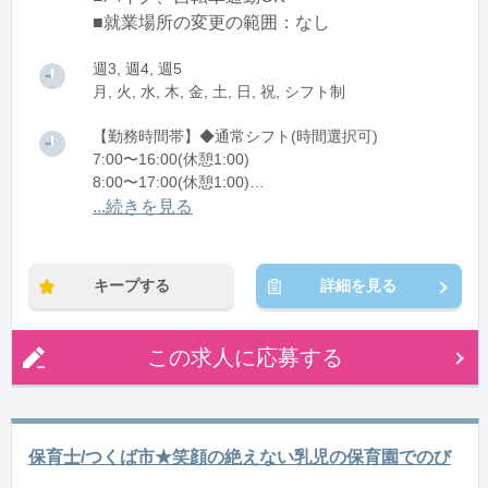
■就業場所の変更の範囲：なし
週3, 週4, 週5
月, 火, 水, 木, 金, 土, 日, 祝, シフト制
【勤務時間帯】◆通常シフト(時間選択可)
7:00〜16:00(休憩1:00)
8:00〜17:00(休憩1:00)
12:00〜21:00(休憩1:00)
...続きを見る
※残業：0〜10時間程度/月
キープする
詳細を見る
この求人に応募する
保育士/つくば市★笑顔の絶えない乳児の保育園でのび