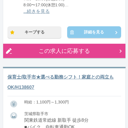
8:00〜17:00(休憩1:00)
12:00〜21:00(休憩1:00)
...続きを見る
※残業：0〜10時間程度/月
キープする
詳細を見る
この求人に応募する
保育士/取手市★選べる勤務シフト！家庭との両立も
OK/H138607
時給：1,100円～1,300円
茨城県取手市
関東鉄道常総線 新取手 徒歩8分
■バイク、自転車通勤OK