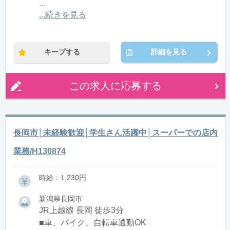
※残業：0〜5時間程度/月
...続きを見る
※時短：8：00〜15：00の６時間（休憩60分あり）ま
たは３～４時間（休憩なし）
キープする
詳細を見る
この求人に応募する
長岡市│未経験歓迎│学生さん活躍中│スーパーでの店内
業務/H130874
時給：1,230円
新潟県長岡市
JR上越線 長岡 徒歩3分
■車、バイク、自転車通勤OK