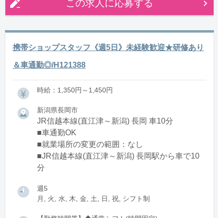
この求人に応募する
携帯ショップスタッフ《週5日》未経験歓迎★研修あり
＆車通勤◎/H121388
時給：1,350円～1,450円
新潟県長岡市
JR信越本線(直江津～新潟) 長岡 車10分
■車通勤OK
■就業場所の変更の範囲：なし
■JR信越本線(直江津～新潟) 長岡駅から車で10
分
週5
月, 火, 水, 木, 金, 土, 日, 祝, シフト制