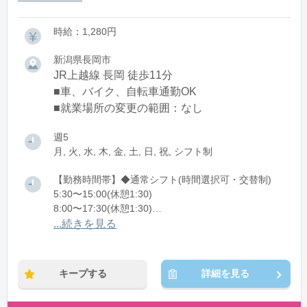
時給：1,280円
新潟県長岡市
JR上越線 長岡 徒歩11分
■車、バイク、自転車通勤OK
■就業場所の変更の範囲：なし
週5
月, 火, 水, 木, 金, 土, 日, 祝, シフト制
【勤務時間帯】◆通常シフト(時間選択可・交替制)
5:30〜15:00(休憩1:30)
8:00〜17:30(休憩1:30)
10:30〜20:00(休憩1:30)
...続きを見る
※残業：0〜5時間程度/月
キープする
詳細を見る