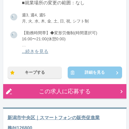
■就業場所の変更の範囲：なし
週3, 週4, 週5
月, 火, 水, 木, 金, 土, 日, 祝, シフト制
【勤務時間帯】◆変形労働制(時間選択可)
16:00〜21:00(休憩0:00)
※残業：0〜5時間程度/月
...続きを見る
※時短：16：00～21：00の間の３時間もしくは4時間
もしくは4.5時間（休憩なし）
キープする
詳細を見る
この求人に応募する
新潟市中央区｜スマートフォンの販売促進業
務/H126800