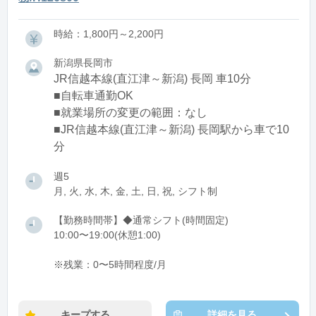
時給：1,800円～2,200円
新潟県長岡市
JR信越本線(直江津～新潟) 長岡 車10分
■自転車通勤OK
■就業場所の変更の範囲：なし
■JR信越本線(直江津～新潟) 長岡駅から車で10
分
週5
月, 火, 水, 木, 金, 土, 日, 祝, シフト制
【勤務時間帯】◆通常シフト(時間固定)
10:00〜19:00(休憩1:00)
※残業：0〜5時間程度/月
キープする
詳細を見る