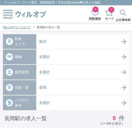
ウィルオブ・ワーク
運営
8月8日
更新！日本全国
13,044件
の求人を掲載
0
0
キープ
閲覧履歴
お仕事検索
WILLOF(ウィルオブ)
長岡駅の求人一覧
勤務
新潟
エリア
職種
未選択
雇用形態
未選択
沿線・駅
長岡
こだわり
未選択
条件
9
件
長岡駅の求人一覧
（1〜9件を表示）