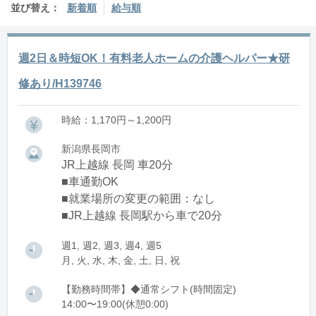
並び替え：
新着順
給与順
週2日＆時短OK！有料老人ホームの介護ヘルパー★研
修あり/H139746
時給：1,170円～1,200円
新潟県長岡市
JR上越線 長岡 車20分
■車通勤OK
■就業場所の変更の範囲：なし
■JR上越線 長岡駅から車で20分
週1, 週2, 週3, 週4, 週5
月, 火, 水, 木, 金, 土, 日, 祝
【勤務時間帯】◆通常シフト(時間固定)
14:00〜19:00(休憩0:00)