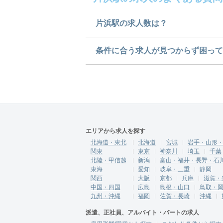
片浜駅の求人数は？
片浜駅の求人数は1件です。ど
条件に合う求人が見つからず困って
求人は
から
コチラ
ご希望の条件に合うよう、ご紹
にご登録ください。
無料相談の登録は
から
コチラ
エリアから求人を探す
北海道・東北
北海道
宮城
岩手・山形
関東
東京
神奈川
埼玉
千葉
北陸・甲信越
新潟
富山・福井・長野・石
東海
愛知
岐阜・三重
静岡
関西
大阪
京都
兵庫
滋賀・
中国・四国
広島
島根・山口
鳥取・
九州・沖縄
福岡
佐賀・長崎
沖縄
派遣、正社員、アルバイト・パートの求人