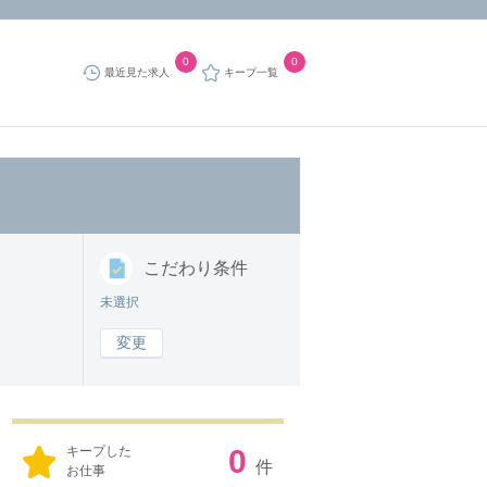
0
0
最近見た求人
キープ一覧
こだわり
条件
未選択
変更
キープした
0
件
お仕事