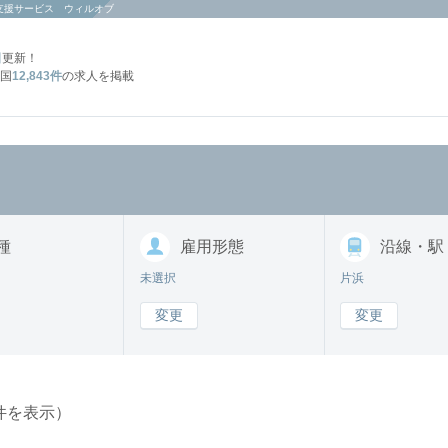
支援サービス ウィルオブ
日
更新！
国
12,843件
の求人を掲載
種
雇用形態
沿線・駅
未選択
片浜
変更
変更
件を表示）