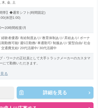
, 木, 金, 土
間帯】◆通常シフト(時間固定)
:00(休憩1:00)
0〜20時間程度/月
 経験者優遇/ 有給制度あり/ 教育体制あり/ 昇給あり/ ボーナ
長期勤務可能/ 週5日勤務/ 車通勤可/ 制服あり/ 髪型自由/ 社会
 交通費支給/ 20代活躍中/ 30代活躍中
ブ・ワークの正社員として大手トラックメーカーのカスタマ
ーにて勤務いただきます。
での業務内容
を見る
トラックの定期点検や不具合に関するメンテナンス業務、車
る作
詳細を見る