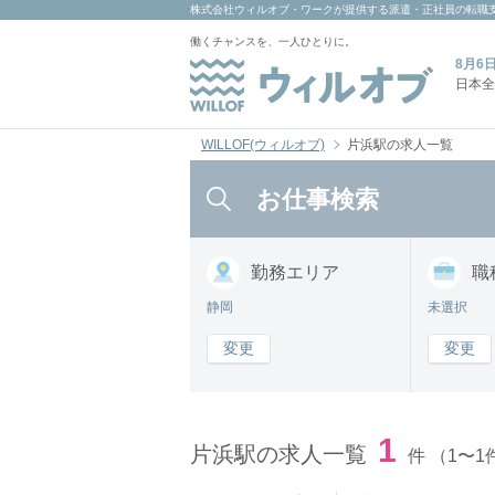
株式会社ウィルオブ・ワーク
が提供する派遣・正社員の転職
働くチャンスを、一人ひとりに。
8月6
日本全
WILLOF(ウィルオブ)
片浜駅の求人一覧
お仕事検索
勤務
エリア
職
静岡
未選択
変更
変更
1
片浜駅の求人一覧
件
（1〜1