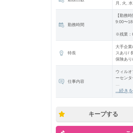
月, 火, 水
【勤務時
9:00〜18
勤務時間
※残業：
大手企業/
特長
スあり/ 
保険あり/
ウィルオ
ーセンタ
仕事内容
▼配属先
...続き
同社製の
検に関す
キープする