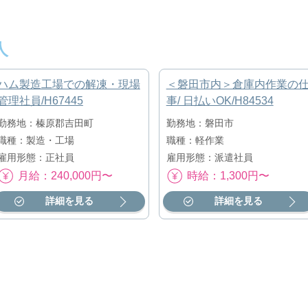
人
ハム製造工場での解凍・現場
＜磐田市内＞倉庫内作業の
管理社員/H67445
事/ 日払いOK/H84534
勤務地：榛原郡吉田町
勤務地：磐田市
職種：製造・工場
職種：軽作業
雇用形態：正社員
雇用形態：派遣社員
月給：240,000円〜
時給：1,300円〜
詳細を見る
詳細を見る