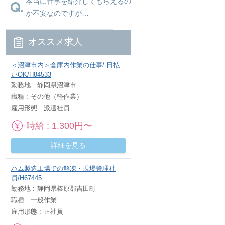
本当に仕事を紹介してもらえるの
か不安なのですが…
オススメ求人
＜沼津市内＞倉庫内作業の仕事/ 日払
いOK/H84533
勤務地
静岡県沼津市
職種
その他（軽作業）
雇用形態
派遣社員
時給
1,300円〜
詳細を見る
ハム製造工場での解凍・現場管理社
員/H67445
勤務地
静岡県榛原郡吉田町
職種
一般作業
雇用形態
正社員