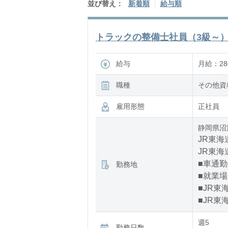
並び替え：
新着順
給与順
トラックの整備士社員（3級～）/H
給与
月給：280
職種
その他資
雇用形態
正社員
静岡県沼
JR東海
JR東海
■車通勤
勤務地
■就業
■JR東
■JR東
週5
勤務日数