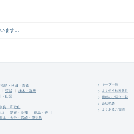
のような求人があるかぜひチェックしてみてください。
います…
介させていただく勤務先の会社と、条件の交渉や相談を
キープ一覧
・福島・秋田・青森
茨城
栃木・群馬
よく使う検索条件
川・山梨
職種のご紹介一覧
会社概要
奈良・和歌山
よくあるご質問
岡山
愛媛・高知
徳島・香川
熊本・大分・宮崎・鹿児島