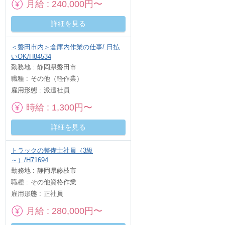
月給
240,000円〜
詳細を見る
＜磐田市内＞倉庫内作業の仕事/ 日払
いOK/H84534
勤務地
静岡県磐田市
職種
その他（軽作業）
雇用形態
派遣社員
時給
1,300円〜
詳細を見る
トラックの整備士社員（3級
～）/H71694
勤務地
静岡県藤枝市
職種
その他資格作業
雇用形態
正社員
月給
280,000円〜