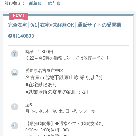
並び替え：
新着順
給与順
完全在宅│9/1│在宅×未経験OK│通販サイトの受電業
務/H140803
時給：1,300円
※22～翌5時の勤務に対しては深夜手当あり
愛知県名古屋市中区
名古屋市営地下鉄東山線 栄 徒歩7分
■在宅勤務あり
■就業場所の変更の範囲：なし
週5
月, 火, 水, 木, 金, 土, 日, 祝, シフト制
【勤務時間帯】◆通常シフト(時間交替制)
6:00〜15:00(休憩1:00)