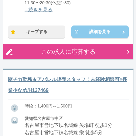
11:30〜20:30(休憩1:30)
12:30〜21:30(休憩1:30)
...続きを見る
※残業：0〜10時間程度/月
キープする
詳細を見る
この求人に応募する
駅チカ勤務★アパレル販売スタッフ！未経験相談可×残
業少なめ/H137469
時給：1,400円～1,500円
愛知県名古屋市中区
名古屋市営地下鉄名城線 矢場町 徒歩1分
名古屋市営地下鉄名城線 栄 徒歩5分