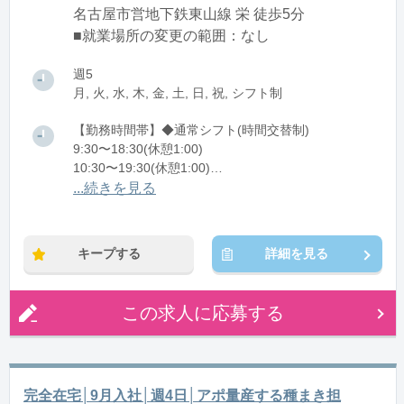
名古屋市営地下鉄東山線 栄 徒歩5分
■就業場所の変更の範囲：なし
週5
月, 火, 水, 木, 金, 土, 日, 祝, シフト制
【勤務時間帯】◆通常シフト(時間交替制)
9:30〜18:30(休憩1:00)
10:30〜19:30(休憩1:00)
11:30〜20:30(休憩1:00)
...続きを見る
※残業：5〜10時間程度/月
キープする
詳細を見る
この求人に応募する
完全在宅│9月入社│週4日│アポ量産する種まき担