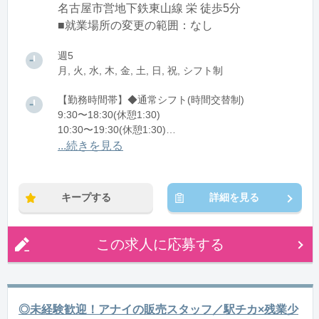
名古屋市営地下鉄東山線 栄 徒歩5分
■就業場所の変更の範囲：なし
週5
月, 火, 水, 木, 金, 土, 日, 祝, シフト制
【勤務時間帯】◆通常シフト(時間交替制)
9:30〜18:30(休憩1:30)
10:30〜19:30(休憩1:30)
11:30〜20:30(休憩1:30)
...続きを見る
※残業：5〜10時間程度/月
キープする
詳細を見る
この求人に応募する
◎未経験歓迎！アナイの販売スタッフ／駅チカ×残業少