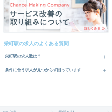
栄町駅の求人のよくある質問
栄町駅の求人数は？
栄町駅の求人数は37件です。どのような求人がある
条件に合う求人が見つからず困っています…
かぜひチェックしてみてください。
ご希望の条件に合うよう、ご紹介させていただく勤
求人は
から
コチラ
務先の会社と、条件の交渉や相談をさせていただき
ます。まずは気軽にご登録ください。
無料相談の登録は
から
コチラ
キープ一覧
最近見た求人