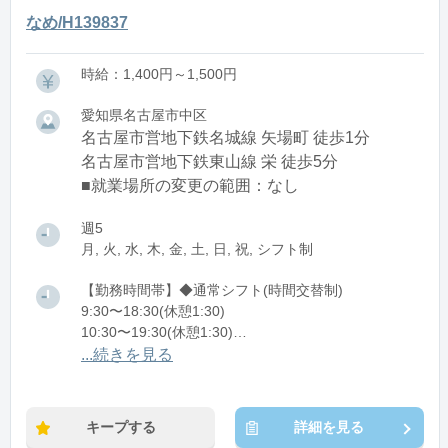
なめ/H139837
時給：1,400円～1,500円
愛知県名古屋市中区
名古屋市営地下鉄名城線 矢場町 徒歩1分
名古屋市営地下鉄東山線 栄 徒歩5分
■就業場所の変更の範囲：なし
週5
月, 火, 水, 木, 金, 土, 日, 祝, シフト制
【勤務時間帯】◆通常シフト(時間交替制)
9:30〜18:30(休憩1:30)
10:30〜19:30(休憩1:30)
11:30〜20:30(休憩1:30)
...続きを見る
※残業：5〜10時間程度/月
キープする
詳細を見る