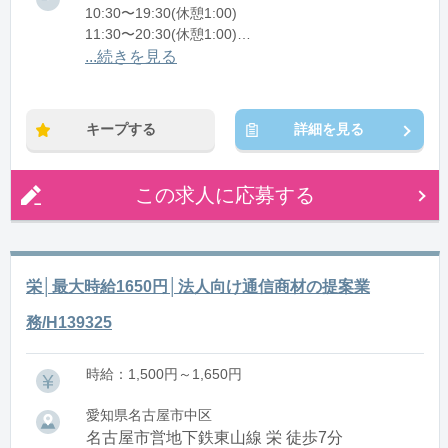
10:30〜19:30(休憩1:00)
11:30〜20:30(休憩1:00)
12:30〜21:30(休憩1:00)
...続きを見る
※残業：5〜10時間程度/月
キープする
詳細を見る
この求人に応募する
栄│最大時給1650円│法人向け通信商材の提案業
務/H139325
時給：1,500円～1,650円
愛知県名古屋市中区
名古屋市営地下鉄東山線 栄 徒歩7分