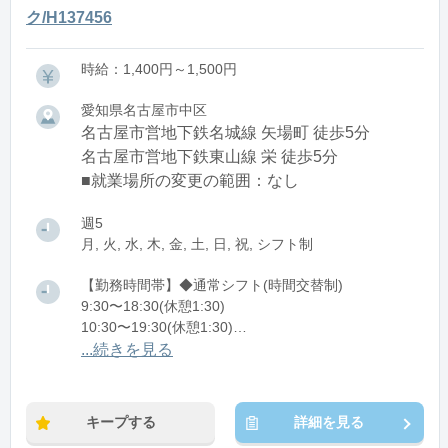
ク/H137456
時給：1,400円～1,500円
愛知県名古屋市中区
名古屋市営地下鉄名城線 矢場町 徒歩5分
名古屋市営地下鉄東山線 栄 徒歩5分
■就業場所の変更の範囲：なし
週5
月, 火, 水, 木, 金, 土, 日, 祝, シフト制
【勤務時間帯】◆通常シフト(時間交替制)
9:30〜18:30(休憩1:30)
10:30〜19:30(休憩1:30)
11:30〜20:30(休憩1:30)
...続きを見る
※残業：0〜10時間程度/月
キープする
詳細を見る