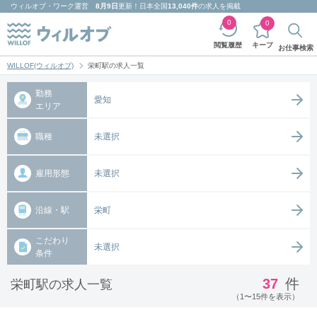
ウィルオブ・ワーク
運営
8月9日
更新！日本全国
13,040件
の求人を掲載
0
0
キープ
閲覧履歴
お仕事検索
WILLOF(ウィルオブ)
栄町駅の求人一覧
勤務
愛知
エリア
職種
未選択
雇用形態
未選択
沿線・駅
栄町
こだわり
未選択
条件
37
件
栄町駅の求人一覧
（1〜15件を表示）