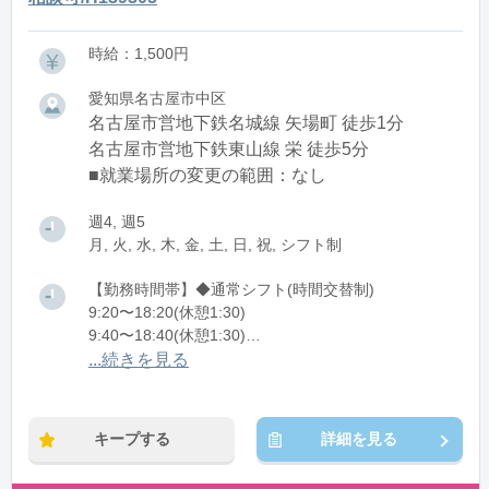
時給：1,500円
愛知県名古屋市中区
名古屋市営地下鉄名城線 矢場町 徒歩1分
名古屋市営地下鉄東山線 栄 徒歩5分
■就業場所の変更の範囲：なし
週4, 週5
月, 火, 水, 木, 金, 土, 日, 祝, シフト制
【勤務時間帯】◆通常シフト(時間交替制)
9:20〜18:20(休憩1:30)
9:40〜18:40(休憩1:30)
10:10〜19:10(休憩1:30)
...続きを見る
10:20〜19:20(休憩1:30)
※残業：5〜10時間程度/月
キープする
詳細を見る