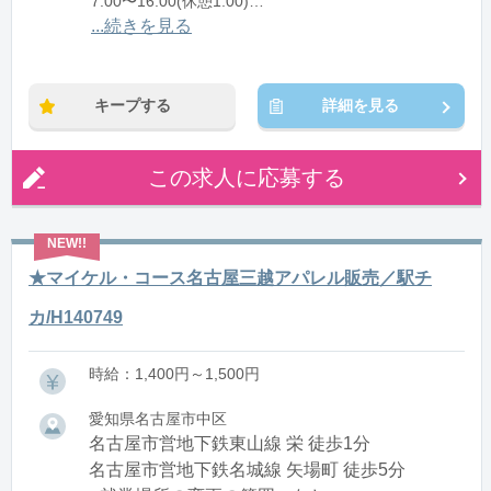
7:00〜16:00(休憩1:00)
8:00〜17:00(休憩1:00)
...続きを見る
9:00〜18:00(休憩1:00)
10:00〜19:00(休憩1:00)
11:00〜20:00(休憩1:00)
キープする
詳細を見る
12:00〜21:00(休憩1:00)
13:00〜22:00(休憩1:00)
14:00〜23:00(休憩1:00)
この求人に応募する
15:00〜翌0:00(休憩1:00)
16:00〜翌1:00(休憩1:00)
※残業：5〜10時間程度/月
★マイケル・コース名古屋三越アパレル販売／駅チ
カ/H140749
時給：1,400円～1,500円
愛知県名古屋市中区
名古屋市営地下鉄東山線 栄 徒歩1分
名古屋市営地下鉄名城線 矢場町 徒歩5分