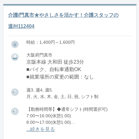
介護/門真市★やさしさを活かす！介護スタッフの
道/H112404
時給：1,400円～1,600円
大阪府門真市
京阪本線 大和田 徒歩23分
■バイク、自転車通勤OK
■就業場所の変更の範囲：なし
週3, 週4, 週5
月, 火, 水, 木, 金, 土, 日, 祝, シフト制
【勤務時間帯】◆通常シフト(時間選択可)
7:00〜16:00(休憩1:00)
8:00〜17:00(休憩1:00)
12:00〜21:00(休憩1:00)
...続きを見る