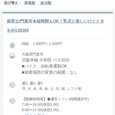
並び替え：
新着順
給与順
保育士/門真市★短時間もOK！乳児と楽しいひととき
を/H138369
時給：1,400円～1,550円
大阪府門真市
京阪本線 大和田 バス20分
■バイク、自転車通勤OK
■就業場所の変更の範囲：なし
週3, 週4, 週5
月, 火, 水, 木, 金, 土, 日, 祝, シフト制
【勤務時間帯】◆通常シフト(時間選択可)
7:00〜16:00(休憩1:00)
8:00〜17:00(休憩1:00)