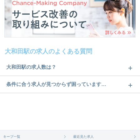
大和田駅の求人のよくある質問
大和田駅の求人数は？
大和田駅の求人数は4件です。どのような求人がある
条件に合う求人が見つからず困っています…
かぜひチェックしてみてください。
ご希望の条件に合うよう、ご紹介させていただく勤
求人は
から
コチラ
務先の会社と、条件の交渉や相談をさせていただき
ます。まずは気軽にご登録ください。
無料相談の登録は
から
コチラ
キープ一覧
最近見た求人