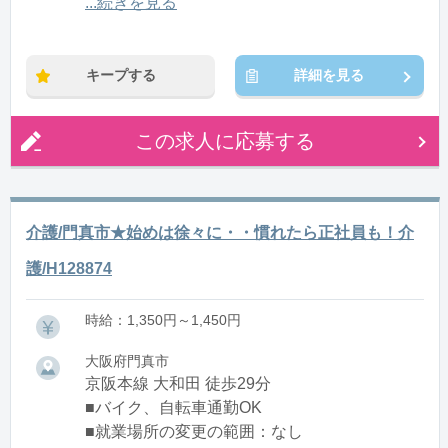
12:00〜21:00(休憩1:00)
...続きを見る
※残業：0〜10時間程度/月
キープする
詳細を見る
この求人に応募する
介護/門真市★始めは徐々に・・慣れたら正社員も！介
護/H128874
時給：1,350円～1,450円
大阪府門真市
京阪本線 大和田 徒歩29分
■バイク、自転車通勤OK
■就業場所の変更の範囲：なし