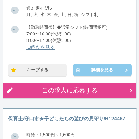
週3, 週4, 週5
月, 火, 水, 木, 金, 土, 日, 祝, シフト制
【勤務時間帯】◆通常シフト(時間選択可)
7:00〜16:00(休憩1:00)
8:00〜17:00(休憩1:00)
12:00〜21:00(休憩1:00)
...続きを見る
※残業：0〜10時間程度/月
キープする
詳細を見る
この求人に応募する
保育士/守口市★子どもたちの遊びの見守り/H124467
時給：1,500円～1,600円