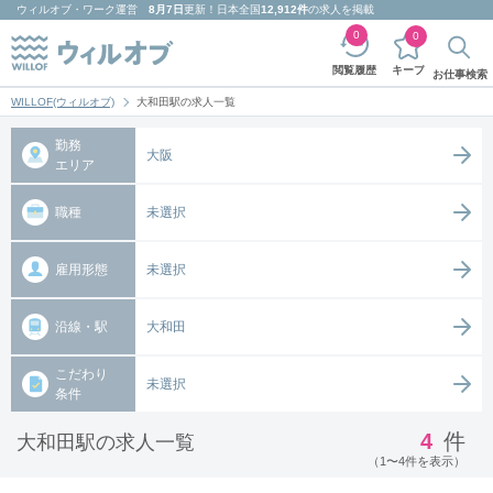
ウィルオブ・ワーク
運営
8月7日
更新！日本全国
12,912件
の求人を掲載
0
0
キープ
閲覧履歴
お仕事検索
WILLOF(ウィルオブ)
大和田駅の求人一覧
勤務
大阪
エリア
職種
未選択
雇用形態
未選択
沿線・駅
大和田
こだわり
未選択
条件
4
件
大和田駅の求人一覧
（1〜4件を表示）