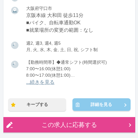
大阪府守口市
京阪本線 大和田 徒歩11分
■バイク、自転車通勤OK
■就業場所の変更の範囲：なし
週2, 週3, 週4, 週5
月, 火, 水, 木, 金, 土, 日, 祝, シフト制
【勤務時間帯】◆通常シフト(時間選択可)
7:00〜16:00(休憩1:00)
8:00〜17:00(休憩1:00)
12:00〜21:00(休憩1:00)
...続きを見る
※残業：0〜10時間程度/月
キープする
詳細を見る
この求人に応募する