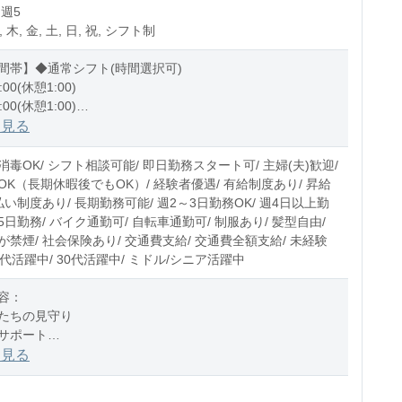
 週5
, 木, 金, 土, 日, 祝, シフト制
間帯】◆通常シフト(時間選択可)
:00(休憩1:00)
:00(休憩1:00)
1:00(休憩1:00)
を見る
0〜10時間程度/月
毒OK/ シフト相談可能/ 即日勤務スタート可/ 主婦(夫)歓迎/
OK（長期休暇後でもOK）/ 経験者優遇/ 有給制度あり/ 昇給
払い制度あり/ 長期勤務可能/ 週2～3日勤務OK/ 週4日以上勤
週5日勤務/ バイク通勤可/ 自転車通勤可/ 制服あり/ 髪型自由/
禁煙/ 社会保険あり/ 交通費支給/ 交通費全額支給/ 未経験
20代活躍中/ 30代活躍中/ ミドル/シニア活躍中
容：
たちの見守り
サポート
の付き添い
を見る
チェック
おやつのサポート