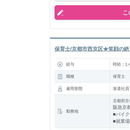
こ
保育士/京都市西京区★笑顔の絶え
給与
時給：1,4
職種
保育士
雇用形態
派遣社員
京都府京
阪急京都
勤務地
■バイク
■就業