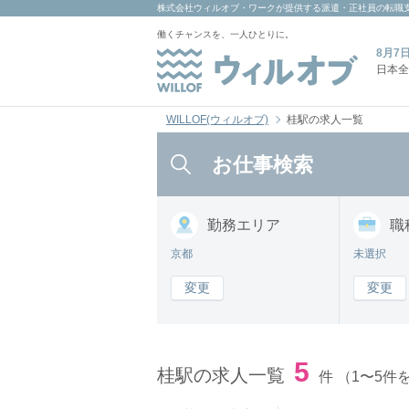
株式会社ウィルオブ・ワーク
が提供する派遣・正社員の転職
働くチャンスを、一人ひとりに。
8月7
日本全
WILLOF(ウィルオブ)
桂駅の求人一覧
お仕事検索
勤務
エリア
職
京都
未選択
変更
変更
5
桂駅の求人一覧
件
（1〜5件