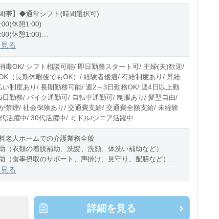
間帯】◆通常シフト(時間選択可)
:00(休憩1:00)
:00(休憩1:00)
1:00(休憩1:00)
を見る
0〜10時間程度/月
毒OK/ シフト相談可能/ 即日勤務スタート可/ 主婦(夫)歓迎/
OK（長期休暇後でもOK）/ 経験者優遇/ 有給制度あり/ 昇給
払い制度あり/ 長期勤務可能/ 週2～3日勤務OK/ 週4日以上勤
週5日勤務/ バイク通勤可/ 自転車通勤可/ 制服あり/ 髪型自由/
禁煙/ 社会保険あり/ 交通費支給/ 交通費全額支給/ 未経験
20代活躍中/ 30代活躍中/ ミドル/シニア活躍中
料老人ホームでの介護業務全般
助（衣類の着脱補助、洗髪、洗顔、体洗い補助など）
助（食事摂取のサポート、声掛け、見守り、配膳など）
助（トイレへの誘導、見守り、おむつ交
を見る
詳細を見る