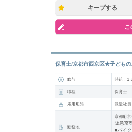
・園内の
キープする
担当クラ
こ
時間ごと
保育士/京都市西京区★子どもの成
給与
時給：1,5
職種
保育士
雇用形態
派遣社員
京都府京
阪急京都
勤務地
■バイク