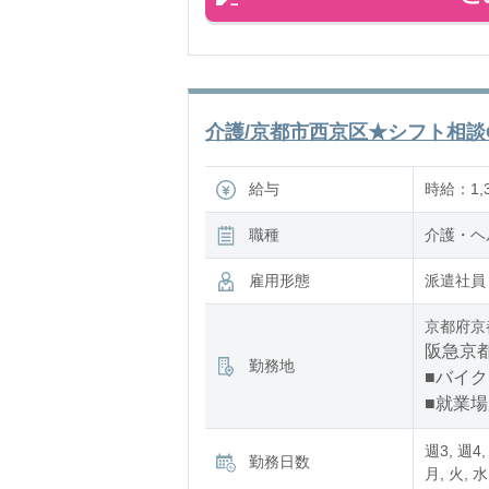
介護/京都市西京区★シフト相談O
給与
時給：1,3
職種
介護・ヘ
雇用形態
派遣社員
京都府京
阪急京都
勤務地
■バイク
■就業
週3, 週4,
勤務日数
月, 火, 水