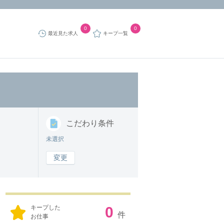
0
0
最近見た求人
キープ一覧
こだわり
条件
未選択
変更
キープした
0
件
お仕事