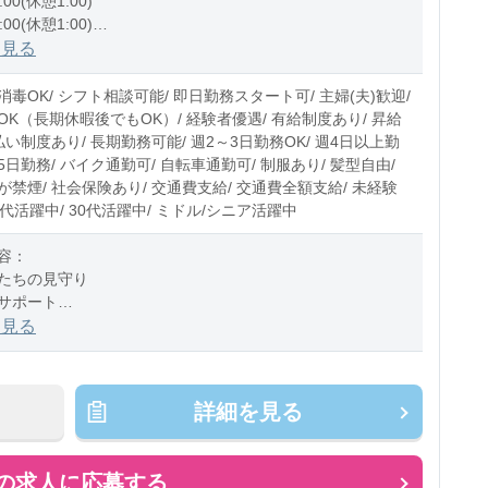
:00(休憩1:00)
:00(休憩1:00)
1:00(休憩1:00)
を見る
0〜10時間程度/月
毒OK/ シフト相談可能/ 即日勤務スタート可/ 主婦(夫)歓迎/
OK（長期休暇後でもOK）/ 経験者優遇/ 有給制度あり/ 昇給
払い制度あり/ 長期勤務可能/ 週2～3日勤務OK/ 週4日以上勤
週5日勤務/ バイク通勤可/ 自転車通勤可/ 制服あり/ 髪型自由/
禁煙/ 社会保険あり/ 交通費支給/ 交通費全額支給/ 未経験
20代活躍中/ 30代活躍中/ ミドル/シニア活躍中
容：
たちの見守り
サポート
の付き添い
を見る
チェック
おやつのサポート
掃除、消毒 など
詳細を見る
ス：乳児またはクラスフリー
の求人に応募する
のお仕事