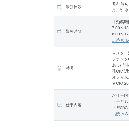
週3, 週4,
勤務日数
月, 火, 水
【勤務時
7:00〜16
勤務時間
8:00〜17
12:00〜2
...続き
※残業：
マスク・消
ブランク
あり/ 前
特長
務OK/ 
オフィスが
者OK/ 
お仕事内
・子ども
仕事内容
・遊びの
・お散歩
...続き
・お昼寝
・ご飯や