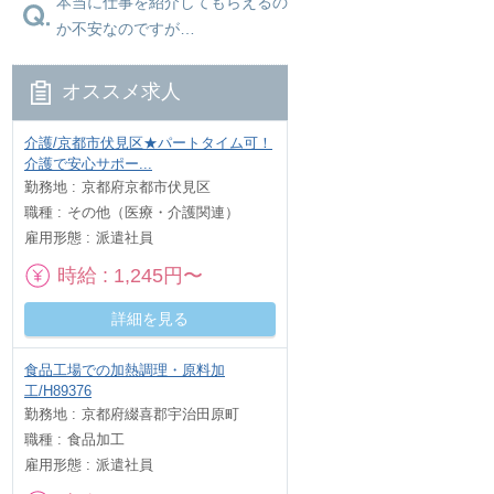
本当に仕事を紹介してもらえるの
か不安なのですが…
オススメ求人
介護/京都市伏見区★パートタイム可！
介護で安心サポー...
勤務地
京都府京都市伏見区
職種
その他（医療・介護関連）
雇用形態
派遣社員
時給
1,245円〜
詳細を見る
食品工場での加熱調理・原料加
工/H89376
勤務地
京都府綴喜郡宇治田原町
職種
食品加工
雇用形態
派遣社員