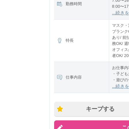
7:00〜16
勤務時間
8:00〜17
12:00〜2
...続き
※残業：
マスク・消
ブランク
あり/ 前
特長
務OK/ 
オフィスが
者OK/ 
お仕事内
・子ども
仕事内容
・遊びの
・お散歩
...続き
・お昼寝
・ご飯や
・園内の
キープする
担当クラ
こ
時間ごと