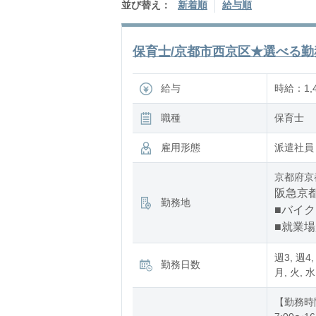
並び替え：
新着順
給与順
保育士/京都市西京区★選べる勤務
給与
時給：1,4
職種
保育士
雇用形態
派遣社員
京都府京
阪急京都
勤務地
■バイク
■就業
週3, 週4,
勤務日数
月, 火, 水
【勤務時