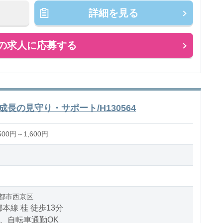
掃除、消毒 など
詳細を見る
ス：乳児またはクラスフリー
の求人に応募する
のお仕事
長の見守り・サポート/H130564
00円～1,600円
都市西京区
本線 桂 徒歩13分
、自転車通勤OK