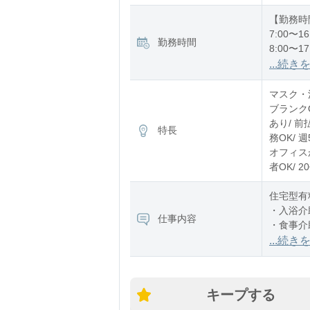
【勤務時
7:00〜16
勤務時間
8:00〜17
12:00〜2
...続き
※残業：
マスク・消
ブランク
あり/ 前
特長
務OK/ 
オフィスが
者OK/ 
住宅型有
・入浴介
仕事内容
・食事介
・排泄介
...続き
キープする