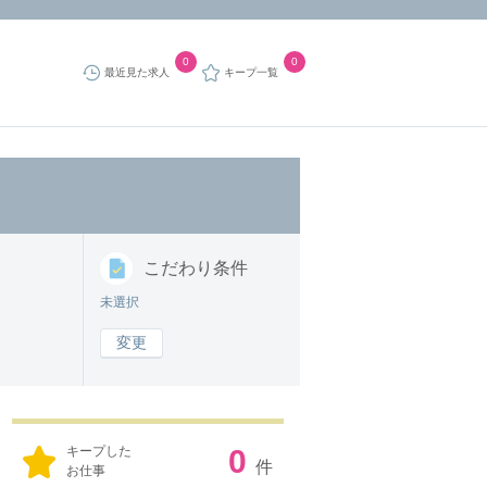
0
0
最近見た求人
キープ一覧
こだわり
条件
未選択
変更
キープした
0
件
お仕事