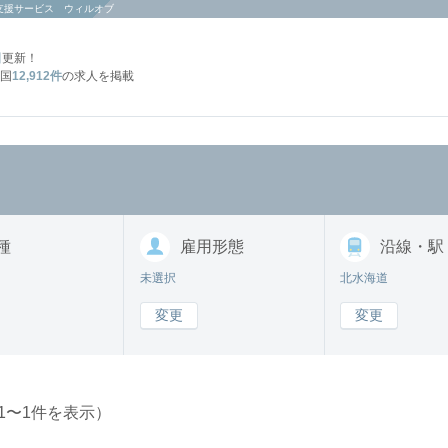
支援サービス ウィルオブ
日
更新！
国
12,912件
の求人を掲載
種
雇用形態
沿線・駅
未選択
北水海道
変更
変更
1〜1件を表示）