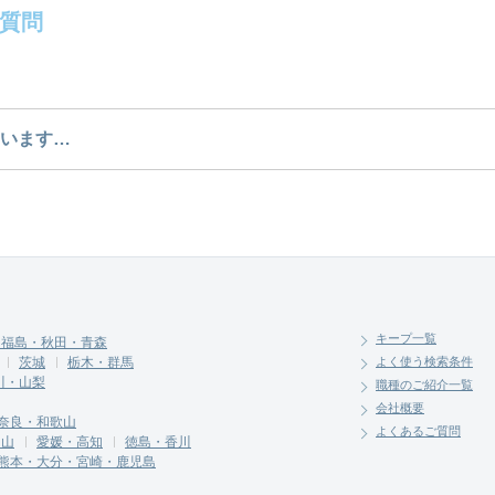
質問
。どのような求人があるかぜひチェックしてみてください
います…
介させていただく勤務先の会社と、条件の交渉や相談を
キープ一覧
・福島・秋田・青森
茨城
栃木・群馬
よく使う検索条件
川・山梨
職種のご紹介一覧
会社概要
奈良・和歌山
よくあるご質問
岡山
愛媛・高知
徳島・香川
熊本・大分・宮崎・鹿児島