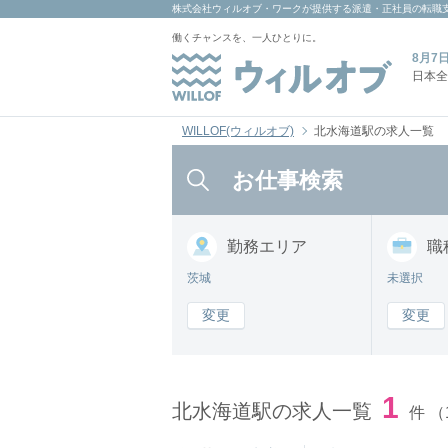
株式会社ウィルオブ・ワーク
が提供する派遣・正社員の転職
働くチャンスを、一人ひとりに。
8月7
日本全
WILLOF(ウィルオブ)
北水海道駅の求人一覧
お仕事検索
勤務
エリア
職
茨城
未選択
変更
変更
1
北水海道駅の求人一覧
件
（