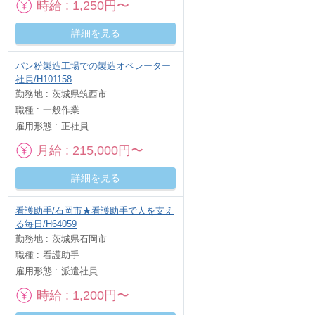
時給
1,250円〜
詳細を見る
パン粉製造工場での製造オペレーター
社員/H101158
勤務地
茨城県筑西市
職種
一般作業
雇用形態
正社員
月給
215,000円〜
詳細を見る
看護助手/石岡市★看護助手で人を支え
る毎日/H64059
勤務地
茨城県石岡市
職種
看護助手
雇用形態
派遣社員
時給
1,200円〜