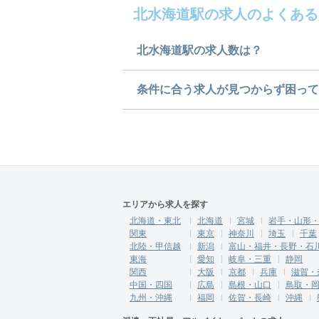
北水海道駅の求人のよくある
北水海道駅の求人数は？
北水海道駅の求人数は1件です
条件に合う求人が見つからず困って
求人は
から
コチラ
ご希望の条件に合うよう、ご紹
にご登録ください。
無料相談の登録は
から
コチラ
エリアから求人を探す
北海道・東北
北海道
宮城
岩手・山形
関東
東京
神奈川
埼玉
千葉
北陸・甲信越
新潟
富山・福井・長野・石
東海
愛知
岐阜・三重
静岡
関西
大阪
京都
兵庫
滋賀・
中国・四国
広島
島根・山口
鳥取・
九州・沖縄
福岡
佐賀・長崎
沖縄