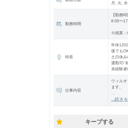
月, 火, 水
【勤務時
8:00〜17
勤務時間
※残業：
年休120
後でもOK
特長
土日休み/
通勤可/ 
未経験者O
ウィルオ
ます。
仕事内容
▼配属先
...続き
建築物の
（原紙）
キープする
・