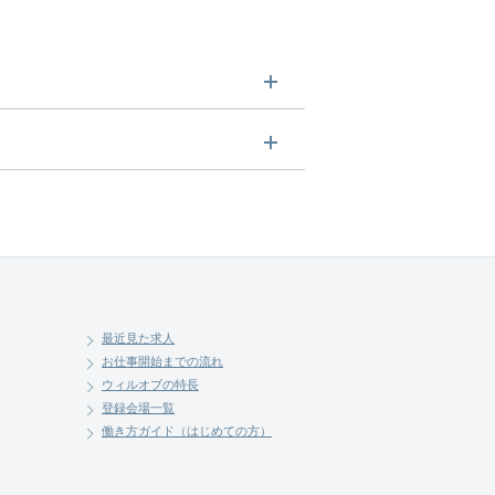
。
させていただきます。まずは気軽
最近見た求人
お仕事開始までの流れ
ウィルオブの特長
登録会場一覧
働き方ガイド（はじめての方）