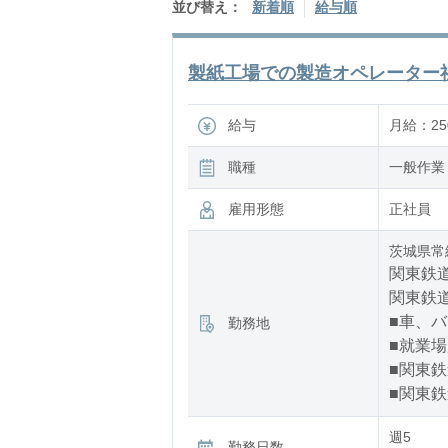
並び替え：
新着順
給与順
製紙工場での製造オペレーター社員/
給与
月給：250
職種
一般作業
雇用形態
正社員
茨城県常
関東鉄道
関東鉄道
■車、
勤務地
■就業
■関東鉄
■関東鉄
週5
勤務日数