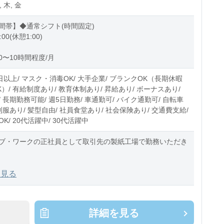
, 木, 金
間帯】◆通常シフト(時間固定)
:00(休憩1:00)
0〜10時間程度/月
日以上/ マスク・消毒OK/ 大手企業/ ブランクOK（長期休暇
）/ 有給制度あり/ 教育体制あり/ 昇給あり/ ボーナスあり/
 長期勤務可能/ 週5日勤務/ 車通勤可/ バイク通勤可/ 自転車
制服あり/ 髪型自由/ 社員食堂あり/ 社会保険あり/ 交通費支給/
K/ 20代活躍中/ 30代活躍中
ブ・ワークの正社員として取引先の製紙工場で勤務いただき
での業務内容
を見る
壁や天井などに使われる、石膏ボードの土台となる特殊な紙
を製造しています。
詳細を見る