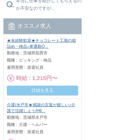
本当に仕事を紹介してもらえるの
か不安なのですが…
オススメ求人
★未経験歓迎★チョコレート工場の箱
詰め・検品♪車通勤O...
勤務地
茨城県筑西市
職種
ピッキング・検品
雇用形態
派遣社員
時給
1,215円〜
詳細を見る
介護/水戸市★感謝の言葉が嬉しい♪介
護で活躍しよう/H9...
勤務地
茨城県水戸市
職種
介護・ヘルパー
雇用形態
派遣社員