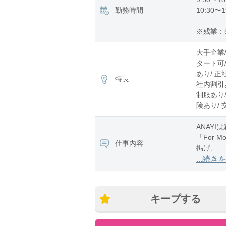
勤務時間
10:30〜1
※残業：
大手企業
タート可
あり/ 正
特長
社内割引あ
制服あり/
険あり/ 
ANAY
「For M
仕事内容
掲げ、
よりいっ
...続き
す
キープする