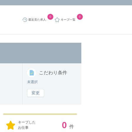
0
0
最近見た求人
キープ一覧
こだわり
条件
未選択
変更
キープした
0
件
お仕事