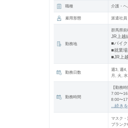
職種
介護・ヘ
雇用形態
派遣社員
群馬県前
JR上越
■バイク
勤務地
■就業
■JR上
週3, 週4,
勤務日数
月, 火, 水
【勤務時
7:00〜16
勤務時間
8:00〜17
12:00〜2
...続き
※残業：
マスク・消
ブランク