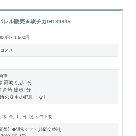
レル販売★駅チカ/H139835
00円～1,500円
/コスメ
崎市
線 高崎 徒歩1分
 高崎 徒歩1分
場所の変更の範囲：なし
, 木, 金, 土, 日, 祝, シフト制
間帯】◆通常シフト(時間交替制)
:30(休憩1:30)