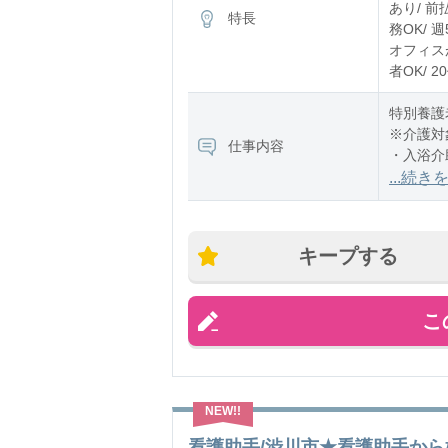
あり/ 前
特長
務OK/ 
オフィスが
者OK/ 
特別養護
※介護対
仕事内容
・入浴介
・食事介
...続き
キープする
こ
看護助手/渋川市★看護助手から始