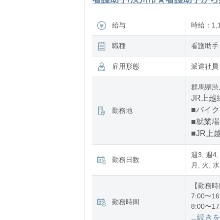
給与
時給：1,1
職種
看護助手
雇用形態
派遣社員
群馬県渋
JR上越
■バイク
勤務地
■就業
■JR上
週3, 週4,
勤務日数
月, 火, 水
【勤務時
7:00〜16
勤務時間
8:00〜17
12:00〜2
...続き