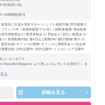
9:30(休憩1:30)
5〜10時間程度/月
/ 派遣先に社員が常駐サポート/ シフト相談可能/ 即日勤務ス
/ ブランクOK（長期休暇後でもOK）/ 経験者優遇/ 有給制度
社員登用制度あり/ 教育体制あり/ 昇給あり/ 前払い制度あり/
り/ 長期勤務可能/ 週4日以上勤務OK/ 週5日勤務/ 駅チカ/
 髪型自由/ オフィスが禁煙/ オフィスに喫煙所あり/ 社会保
交通費支給/ 20代活躍中/ 30代活躍中/ ミドル/シニア活躍中
Iは新しいコンセプト
ore Beautiful Elegance ‐より美しいエレガンスを求めて‐」を
そう上質でエターナルなデザインの服作りにこだわり、
を見る
詳細を見る