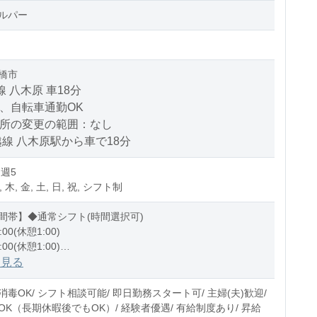
ルパー
橋市
線 八木原 車18分
、自転車通勤OK
場所の変更の範囲：なし
越線 八木原駅から車で18分
 週5
, 木, 金, 土, 日, 祝, シフト制
間帯】◆通常シフト(時間選択可)
:00(休憩1:00)
:00(休憩1:00)
1:00(休憩1:00)
を見る
0〜10時間程度/月
毒OK/ シフト相談可能/ 即日勤務スタート可/ 主婦(夫)歓迎/
OK（長期休暇後でもOK）/ 経験者優遇/ 有給制度あり/ 昇給