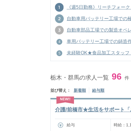
《週5日勤務》リーチフォークリフ
自動車用バッテリー工場での極板加
自動車部品工場での製造オペレーター
車用バッテリー工場での鋳造作業・
未経験OK★食品加工スタッフ！週
96
栃木・群馬の求人一覧
件
並び替え：
新着順
給与順
介護/前橋市★生活をサポート「あ
給与
時給：1,1