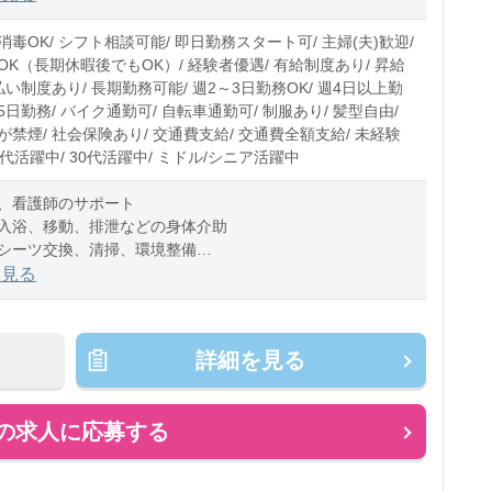
0〜10時間程度/月
毒OK/ シフト相談可能/ 即日勤務スタート可/ 主婦(夫)歓迎/
OK（長期休暇後でもOK）/ 経験者優遇/ 有給制度あり/ 昇給
払い制度あり/ 長期勤務可能/ 週2～3日勤務OK/ 週4日以上勤
週5日勤務/ バイク通勤可/ 自転車通勤可/ 制服あり/ 髪型自由/
禁煙/ 社会保険あり/ 交通費支給/ 交通費全額支給/ 未経験
20代活躍中/ 30代活躍中/ ミドル/シニア活躍中
、看護師のサポート
入浴、移動、排泄などの身体介助
シーツ交換、清掃、環境整備
業の補助業務
を見る
カルテの運搬
器具の確認
詳細を見る
か不安・・・」
の求人に応募する