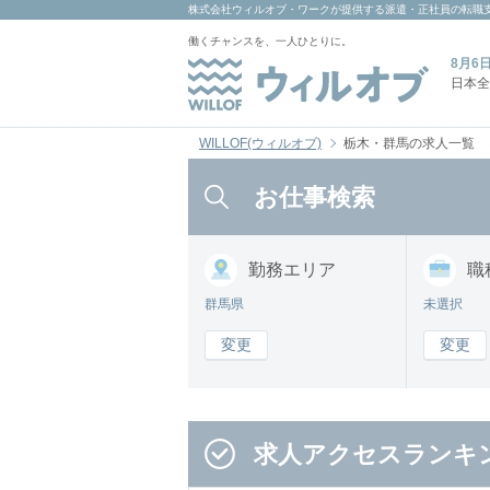
株式会社ウィルオブ・ワーク
が提供する派遣・正社員の転職
働くチャンスを、一人ひとりに。
8月6
日本全
WILLOF(ウィルオブ)
栃木・群馬の求人一覧
お仕事検索
勤務
エリア
職
群馬県
未選択
変更
変更
求人アクセスランキ