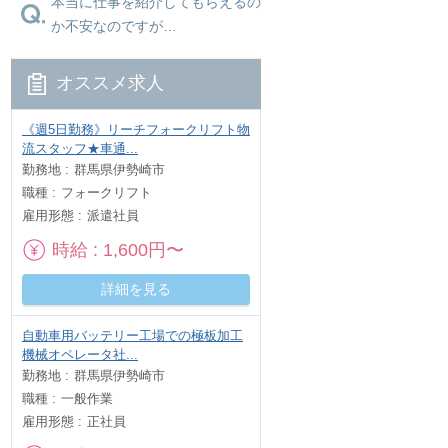
本当に仕事を紹介してもらえるの
か不安なのですが…
オススメ求人
《週5日勤務》リーチフォークリフト物
流スタッフ★車通...
勤務地
群馬県伊勢崎市
職種
フォークリフト
雇用形態
派遣社員
時給
1,600円〜
詳細を見る
自動車用バッテリー工場での極板加工
機械オペレータ社...
勤務地
群馬県伊勢崎市
職種
一般作業
雇用形態
正社員