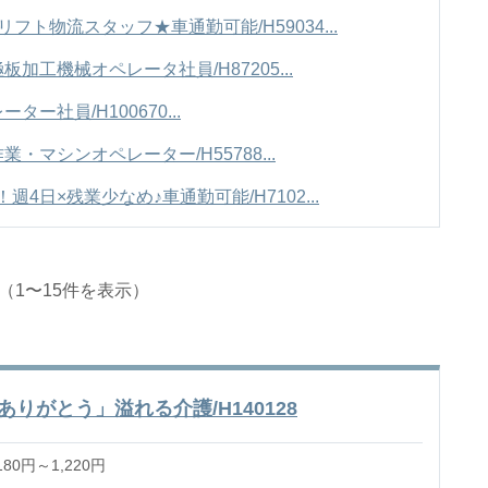
ト物流スタッフ★車通勤可能/H59034...
工機械オペレータ社員/H87205...
社員/H100670...
マシンオペレーター/H55788...
4日×残業少なめ♪車通勤可能/H7102...
（1〜15件を表示）
りがとう」溢れる介護/H140128
80円～1,220円