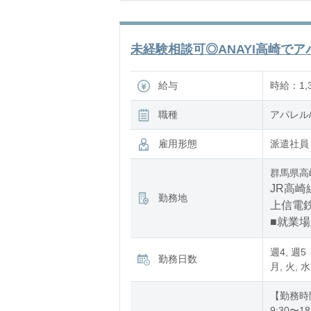
未経験相談可◎ANAYI高崎でアパ
給与
時給：1,3
職種
アパレル
雇用形態
派遣社員
群馬県高
JR高崎
勤務地
上信電鉄
■就業
週4, 週5
勤務日数
月, 火, 水
【勤務時
9:30〜18