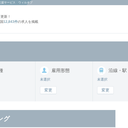
支援サービス ウィルオブ
日
更新！
国
12,843件
の求人を掲載
種
雇用形態
沿線・駅
未選択
未選択
変更
変更
ング