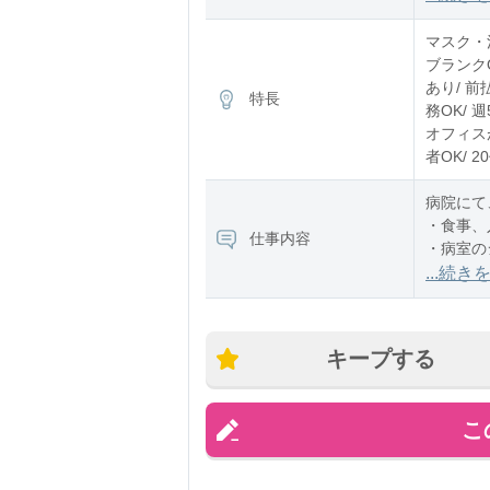
※残業：
マスク・消
ブランク
あり/ 前
特長
務OK/ 
オフィスが
者OK/ 
病院にて
・食事、
仕事内容
・病室の
・事務作
...続き
・伝票や
・備品、
など
キープする
「できる
こ