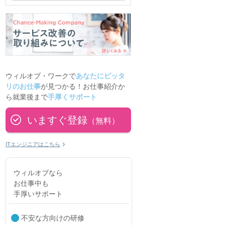
ウィルオブ・ワークで
あなたにピッタ
リのお仕事
が見つかる！お仕事紹介か
ら就業後まで
手厚くサポート
いますぐ登録
（無料）
ITエンジニアはこちら
ウィルオブなら
お仕事中も
手厚いサポート
不安な方向けの研修