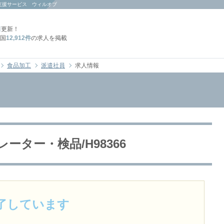
支援サービス ウィルオブ
日
更新！
国
12,912件
の求人を掲載
食品加工
派遣社員
求人情報
ーター・検品/H98366
了しています