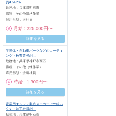
員/H96287
勤務地
兵庫県明石市
職種
その他資格作業
雇用形態
正社員
月給
225,000円〜
詳細を見る
半導体・自動車パーツなどのコーティ
ング・検査業務/H...
勤務地
兵庫県神戸市西区
職種
その他（軽作業）
雇用形態
派遣社員
時給
1,300円〜
詳細を見る
産業用エンジン製造メーカーでの組み
立て・加工社員/H...
勤務地
兵庫県明石市