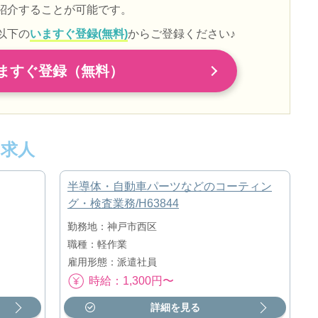
紹介することが可能です。
以下の
いますぐ登録(無料)
からご登録ください♪
ますぐ登録（無料）
求人
半導体・自動車パーツなどのコーティン
グ・検査業務/H63844
勤務地：神戸市西区
職種：軽作業
雇用形態：派遣社員
時給：1,300円〜
詳細を見る