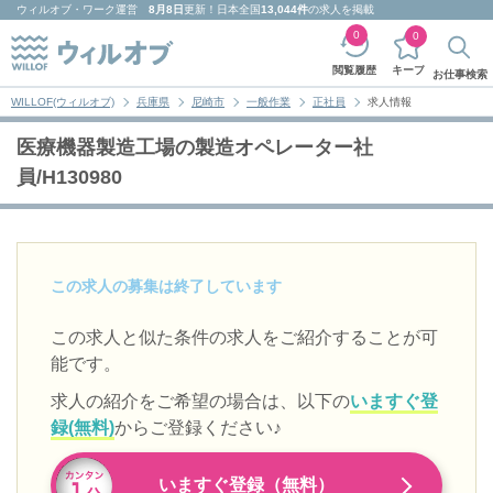
ウィルオブ・ワーク
運営
8月8日
更新！日本全国
13,044件
の求人を掲載
0
0
キープ
閲覧履歴
お仕事検索
WILLOF(ウィルオブ)
兵庫県
尼崎市
一般作業
正社員
求人情報
医療機器製造工場の製造オペレーター社
員/H130980
この求人の募集は終了しています
この求人と似た条件の求人をご紹介することが可
能です。
求人の紹介をご希望の場合は、以下の
いますぐ登
録(無料)
からご登録ください♪
いますぐ登録（無料）